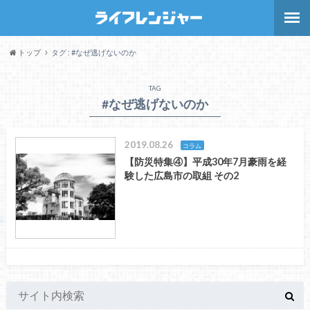
トップ
タグ : #なぜ逃げないのか
TAG
#なぜ逃げないのか
2019.08.26
コラム
【防災特集④】平成30年7月豪雨を経
験した広島市の取組 その2