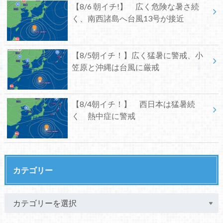
【8/6 朝イチ!】 広く危険な暑さ続
く、南西諸島へ台風13号が接近
【8/5朝イチ！】広く猛暑に警戒、小
笠原と沖縄は台風に厳戒
【8/4朝イチ！】 西日本は猛暑続
く 熱中症に警戒
カテゴリー