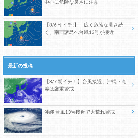
中心に危険な暑さに注意
【8/6 朝イチ!】 広く危険な暑さ続
く、南西諸島へ台風13号が接近
最新の投稿
【8/7 朝イチ！】台風接近、沖縄・奄
美は厳重警戒
沖縄 台風13号接近で大荒れ警戒