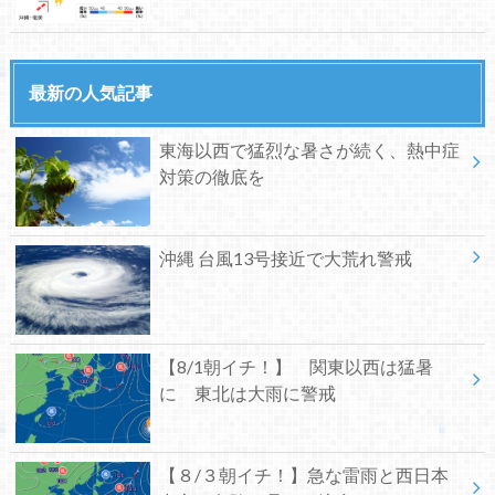
最新の人気記事
東海以西で猛烈な暑さが続く、熱中症
対策の徹底を
沖縄 台風13号接近で大荒れ警戒
【8/1朝イチ！】 関東以西は猛暑
に 東北は大雨に警戒
【８/３朝イチ！】急な雷雨と西日本