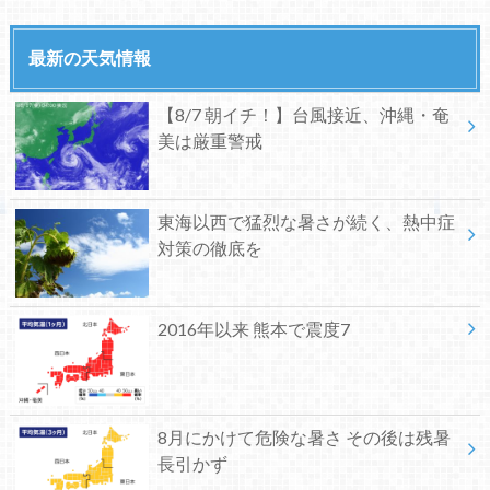
最新の天気情報
【8/7 朝イチ！】台風接近、沖縄・奄
美は厳重警戒
東海以西で猛烈な暑さが続く、熱中症
対策の徹底を
2016年以来 熊本で震度7
8月にかけて危険な暑さ その後は残暑
長引かず