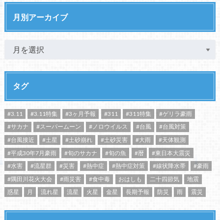
月別アーカイブ
タグ
#3.11
#3.11特集
#3ヶ月予報
#311
#311特集
#ゲリラ豪雨
#サカナ
#スーパームーン
#ノロウイルス
#台風
#台風対策
#台風接近
#土星
#土砂崩れ
#土砂災害
#大雨
#天体観測
#平成30年7月豪雨
#旬のサカナ
#旬の魚
#暦
#東日本大震災
#水害
#流星群
#災害
#熱中症
#熱中症対策
#線状降水帯
#豪雨
#隅田川花火大会
#雨災害
#食中毒
おはしも
二十四節気
地震
惑星
月
流れ星
流星
火星
金星
長期予報
防災
雨
震災