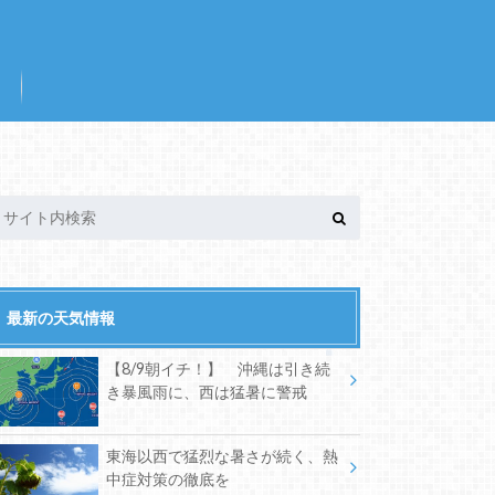
最新の天気情報
【8/9朝イチ！】 沖縄は引き続
き暴風雨に、西は猛暑に警戒
東海以西で猛烈な暑さが続く、熱
中症対策の徹底を