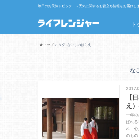
毎日のお天気トピック ～天気に関するお役立ち情報をお届けし
ト
トップ
タグ : なごしのはらえ
な
2017.0
【日
え）
一年の
ばれる
れ、心
のもの