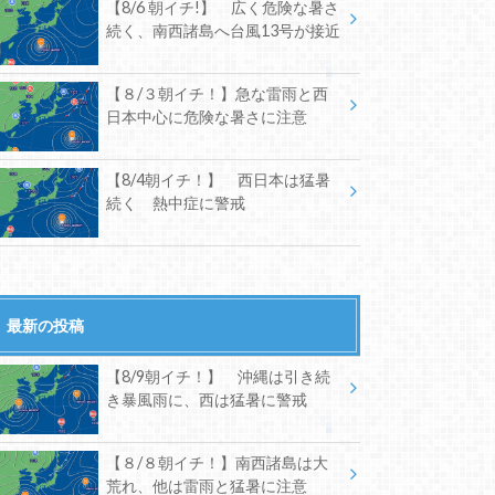
【8/6 朝イチ!】 広く危険な暑さ
続く、南西諸島へ台風13号が接近
【８/３朝イチ！】急な雷雨と西
日本中心に危険な暑さに注意
【8/4朝イチ！】 西日本は猛暑
続く 熱中症に警戒
最新の投稿
【8/9朝イチ！】 沖縄は引き続
き暴風雨に、西は猛暑に警戒
【８/８朝イチ！】南西諸島は大
荒れ、他は雷雨と猛暑に注意