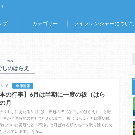
ます～
ップ
カテゴリー
ライフレンジャーについて
TAG
ごしのはらえ
6.18
季節情報
本の行事】6月は半期に一度の祓（はら
の月
折り返しにあたる6月には「夏越の祓（なごしのはらえ）」と呼
行事が全国各地の神社で行われます。 祓（はらえ）とは罪や穢
身についた災厄など「不浄」と呼ばれる類のものを取り除くため
とされています。 なか…