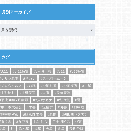
月別アーカイブ
タグ
#3.11
#3.11特集
#3ヶ月予報
#311
#311特集
#ゲリラ豪雨
#サカナ
#スーパームーン
#ノロウイルス
#台風
#台風対策
#台風接近
#土星
#土砂崩れ
#土砂災害
#大雨
#天体観測
#平成30年7月豪雨
#旬のサカナ
#旬の魚
#暦
#東日本大震災
#水害
#流星群
#災害
#熱中症
#熱中症対策
#線状降水帯
#豪雨
#隅田川花火大会
#雨災害
#食中毒
おはしも
二十四節気
地震
惑星
月
流れ星
流星
火星
金星
長期予報