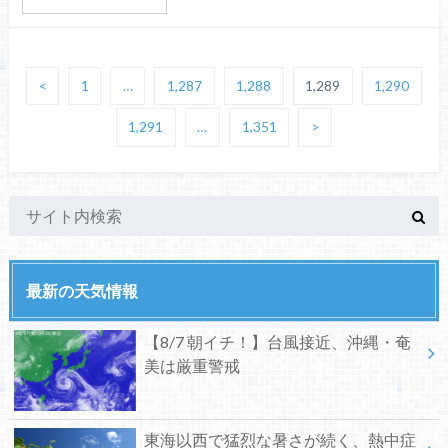
<
1
…
1,287
1,288
1,289
1,290
1,291
…
1,351
>
最新の天気情報
【8/7 朝イチ！】台風接近、沖縄・奄
美は厳重警戒
東海以西で猛烈な暑さが続く、熱中症