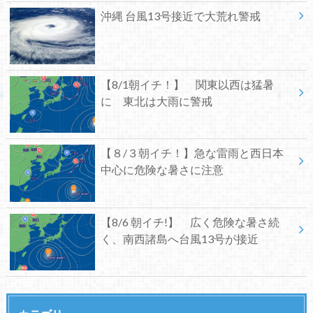
沖縄 台風13号接近で大荒れ警戒
【8/1朝イチ！】 関東以西は猛暑
に 東北は大雨に警戒
【８/３朝イチ！】急な雷雨と西日本
中心に危険な暑さに注意
【8/6 朝イチ!】 広く危険な暑さ続
く、南西諸島へ台風13号が接近