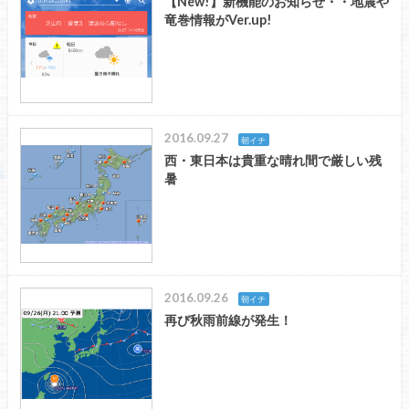
【New!】新機能のお知らせ・・地震や
竜巻情報がVer.up!
2016.09.27
朝イチ
西・東日本は貴重な晴れ間で厳しい残
暑
2016.09.26
朝イチ
再び秋雨前線が発生！