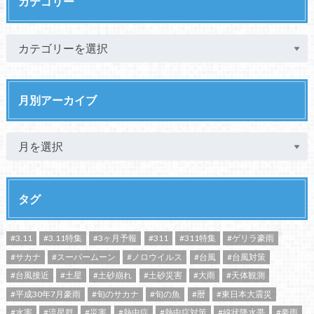
カテゴリー
月別アーカイブ
タグ
#3.11
#3.11特集
#3ヶ月予報
#311
#311特集
#ゲリラ豪雨
#サカナ
#スーパームーン
#ノロウイルス
#台風
#台風対策
#台風接近
#土星
#土砂崩れ
#土砂災害
#大雨
#天体観測
#平成30年7月豪雨
#旬のサカナ
#旬の魚
#暦
#東日本大震災
#水害
#流星群
#災害
#熱中症
#熱中症対策
#線状降水帯
#豪雨