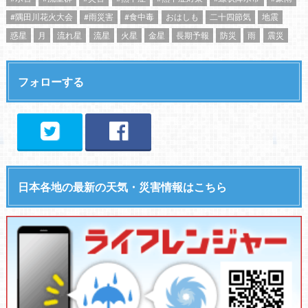
#隅田川花火大会
#雨災害
#食中毒
おはしも
二十四節気
地震
惑星
月
流れ星
流星
火星
金星
長期予報
防災
雨
震災
フォローする
日本各地の最新の天気・災害情報はこちら