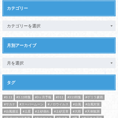
カテゴリー
月別アーカイブ
タグ
#3.11
#3.11特集
#3ヶ月予報
#311
#311特集
#ゲリラ豪雨
#サカナ
#スーパームーン
#ノロウイルス
#台風
#台風対策
#台風接近
#土星
#土砂崩れ
#土砂災害
#大雨
#天体観測