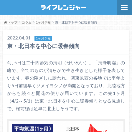
トップ
コラム
1ヶ月予報
東・北日本を中心に暖春傾向
2022.04.01
1ヶ月予報
東・北日本を中心に暖春傾向
4月5日は二十四節気の清明（せいめい）。「清浄明潔」の
略で、全てのものが清らかで生き生きとした様子を表して
います。春の陽ざしに誘われ、関東以西の各地では平年よ
り5日前後早くソメイヨシノが満開となっており、北陸地方
からも続々と開花の便りが届いています。この先1ヶ月
（4/2～5/1）は東・北日本を中心に暖春傾向となる見通し
で、桜前線は足早に北上しそうです。