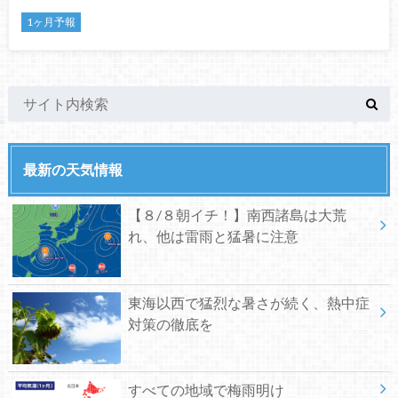
1ヶ月予報
最新の天気情報
【８/８朝イチ！】南西諸島は大荒
れ、他は雷雨と猛暑に注意
東海以西で猛烈な暑さが続く、熱中症
対策の徹底を
すべての地域で梅雨明け