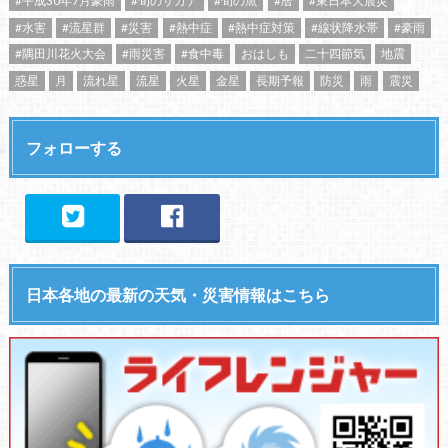
#平成30年7月豪雨
#旬のサカナ
#旬の魚
#暦
#東日本大震災
#水害
#流星群
#災害
#熱中症
#熱中症対策
#線状降水帯
#豪雨
#隅田川花火大会
#雨災害
#食中毒
おはしも
二十四節気
地震
惑星
月
流れ星
流星
火星
金星
長期予報
防災
雨
震災
フォローする
日本各地の最新の天気・災害情報はこちら