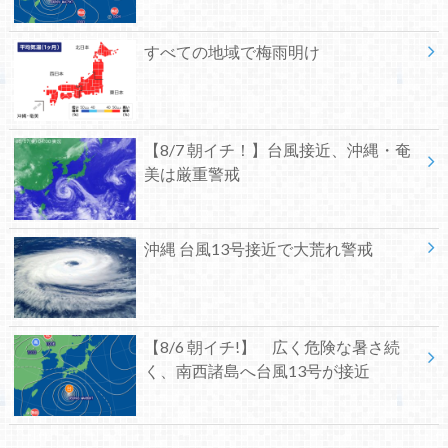
すべての地域で梅雨明け
【8/7 朝イチ！】台風接近、沖縄・奄
美は厳重警戒
沖縄 台風13号接近で大荒れ警戒
【8/6 朝イチ!】 広く危険な暑さ続
く、南西諸島へ台風13号が接近