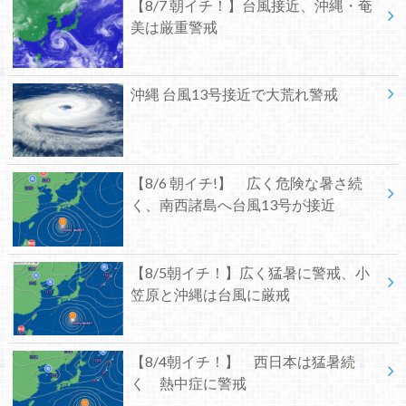
【8/7 朝イチ！】台風接近、沖縄・奄
美は厳重警戒
沖縄 台風13号接近で大荒れ警戒
【8/6 朝イチ!】 広く危険な暑さ続
く、南西諸島へ台風13号が接近
【8/5朝イチ！】広く猛暑に警戒、小
笠原と沖縄は台風に厳戒
【8/4朝イチ！】 西日本は猛暑続
く 熱中症に警戒