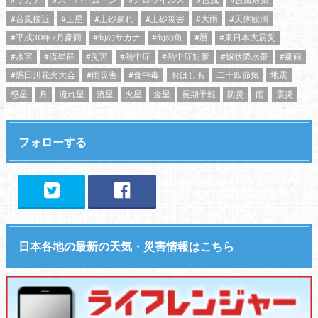
#台風接近
#土星
#土砂崩れ
#土砂災害
#大雨
#天体観測
#平成30年7月豪雨
#旬のサカナ
#旬の魚
#暦
#東日本大震災
#水害
#流星群
#災害
#熱中症
#熱中症対策
#線状降水帯
#豪雨
#隅田川花火大会
#雨災害
#食中毒
おはしも
二十四節気
地震
惑星
月
流れ星
流星
火星
金星
長期予報
防災
雨
震災
フォローする
日本各地の最新の天気・災害情報はこちら