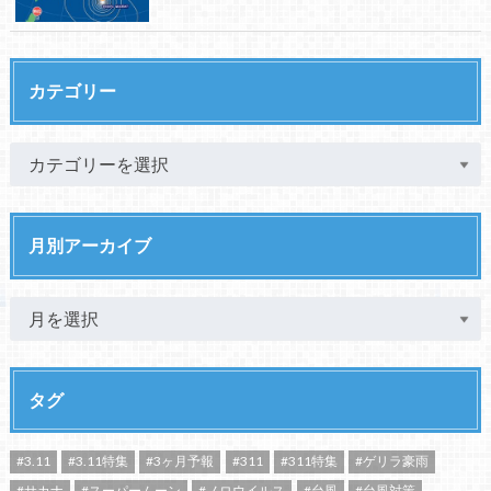
カテゴリー
月別アーカイブ
タグ
#3.11
#3.11特集
#3ヶ月予報
#311
#311特集
#ゲリラ豪雨
#サカナ
#スーパームーン
#ノロウイルス
#台風
#台風対策