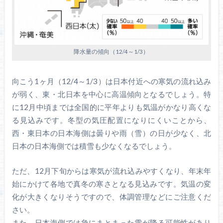
降水量の傾向（12/4～1/3）
向こう1ヶ月（12/4～1/3）は日本付近への寒気の流れ込み
が弱く、東・北日本を中心に高温傾向となるでしょう。特
に12月中頃までは全国的に平年よりも気温がかなり高くな
る見込みです。冬型の気圧配置になりにくいことから、
西・東日本の日本海側は曇りや雨（雪）の日が少なく、北
日本の日本海側では積雪も少なくなるでしょう。
ただ、12月下旬からは寒気が流れ込みやすくなり、年末年
始にかけて各地で真冬の寒さとなる見込みです。気温の変
化が大きくなりそうですので、体調管理などにご注意くだ
さい。
また、日本海側では急にまとまった雪が降る可能性があり