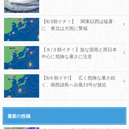
【8/1朝イチ！】 関東以西は猛暑
に 東北は大雨に警戒
【８/３朝イチ！】急な雷雨と西日本
中心に危険な暑さに注意
【8/6 朝イチ!】 広く危険な暑さ続
く、南西諸島へ台風13号が接近
最新の投稿