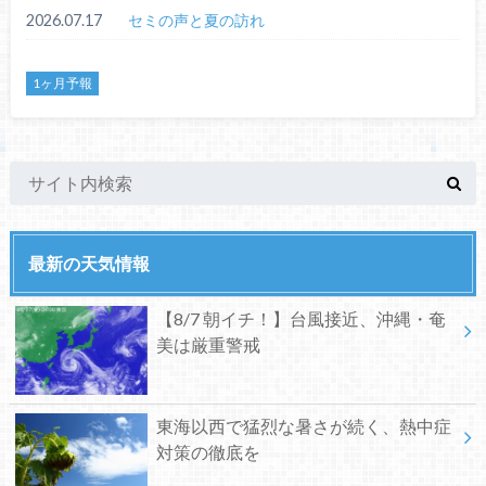
2026.07.17
セミの声と夏の訪れ
1ヶ月予報
最新の天気情報
【8/7 朝イチ！】台風接近、沖縄・奄
美は厳重警戒
東海以西で猛烈な暑さが続く、熱中症
対策の徹底を