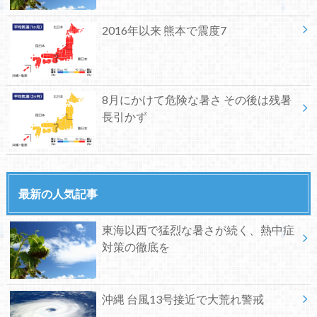
2016年以来 熊本で震度7
8月にかけて危険な暑さ その後は残暑
長引かず
最新の人気記事
東海以西で猛烈な暑さが続く、熱中症
対策の徹底を
沖縄 台風13号接近で大荒れ警戒