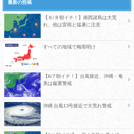
最新の投稿
【８/８朝イチ！】南西諸島は大荒
れ、他は雷雨と猛暑に注意
すべての地域で梅雨明け
【8/7 朝イチ！】台風接近、沖縄・奄
美は厳重警戒
沖縄 台風13号接近で大荒れ警戒