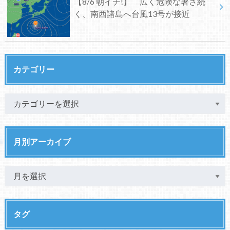
【8/6 朝イチ!】 広く危険な暑さ続
く、南西諸島へ台風13号が接近
カテゴリー
月別アーカイブ
タグ