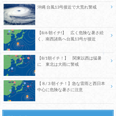
沖縄 台風13号接近で大荒れ警戒
【8/6 朝イチ!】 広く危険な暑さ続
く、南西諸島へ台風13号が接近
【8/1朝イチ！】 関東以西は猛暑
に 東北は大雨に警戒
【８/３朝イチ！】急な雷雨と西日本
中心に危険な暑さに注意