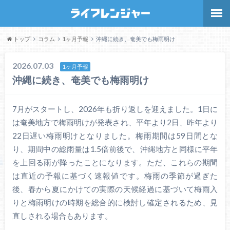
トップ
コラム
1ヶ月予報
沖縄に続き、奄美でも梅雨明け
2026.07.03
1ヶ月予報
沖縄に続き、奄美でも梅雨明け
7月がスタートし、2026年も折り返しを迎えました。1日に
は奄美地方で梅雨明けが発表され、平年より2日、昨年より
22日遅い梅雨明けとなりました。梅雨期間は59日間とな
り、期間中の総雨量は1.5倍前後で、沖縄地方と同様に平年
を上回る雨が降ったことになります。ただ、これらの期間
は直近の予報に基づく速報値です。梅雨の季節が過ぎた
後、春から夏にかけての実際の天候経過に基づいて梅雨入
りと梅雨明けの時期を総合的に検討し確定されるため、見
直しされる場合もあります。