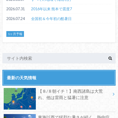
2026.07.31
2016年以来 熊本で震度7
2026.07.24
全国初＆今年初の酷暑日
1ヶ月予報
最新の天気情報
【８/８朝イチ！】南西諸島は大荒
れ、他は雷雨と猛暑に注意
東海以西で猛烈な暑さが続く、熱中症