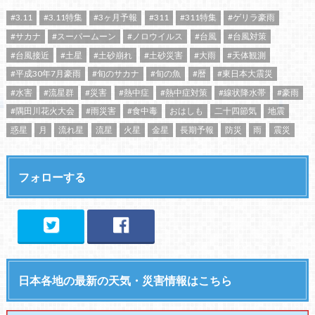
#3.11
#3.11特集
#3ヶ月予報
#311
#311特集
#ゲリラ豪雨
#サカナ
#スーパームーン
#ノロウイルス
#台風
#台風対策
#台風接近
#土星
#土砂崩れ
#土砂災害
#大雨
#天体観測
#平成30年7月豪雨
#旬のサカナ
#旬の魚
#暦
#東日本大震災
#水害
#流星群
#災害
#熱中症
#熱中症対策
#線状降水帯
#豪雨
#隅田川花火大会
#雨災害
#食中毒
おはしも
二十四節気
地震
惑星
月
流れ星
流星
火星
金星
長期予報
防災
雨
震災
フォローする
日本各地の最新の天気・災害情報はこちら