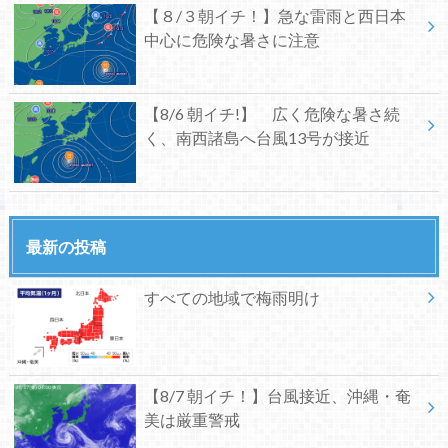
【８/３朝イチ！】急な雷雨と西日本
中心に危険な暑さに注意
【8/6 朝イチ!】 広く危険な暑さ続
く、南西諸島へ台風13号が接近
最新の投稿
すべての地域で梅雨明け
【8/7 朝イチ！】台風接近、沖縄・奄
美は厳重警戒