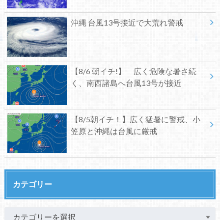
沖縄 台風13号接近で大荒れ警戒
【8/6 朝イチ!】 広く危険な暑さ続
く、南西諸島へ台風13号が接近
【8/5朝イチ！】広く猛暑に警戒、小
笠原と沖縄は台風に厳戒
カテゴリー