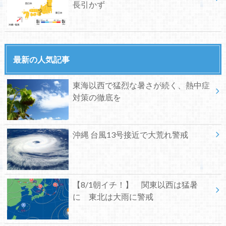
長引かず
最新の人気記事
東海以西で猛烈な暑さが続く、熱中症
対策の徹底を
沖縄 台風13号接近で大荒れ警戒
【8/1朝イチ！】 関東以西は猛暑
に 東北は大雨に警戒