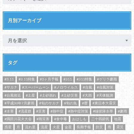
月別アーカイブ
タグ
#3.11
#3.11特集
#3ヶ月予報
#311
#311特集
#ゲリラ豪雨
#サカナ
#スーパームーン
#ノロウイルス
#台風
#台風対策
#台風接近
#土星
#土砂崩れ
#土砂災害
#大雨
#天体観測
#平成30年7月豪雨
#旬のサカナ
#旬の魚
#暦
#東日本大震災
#水害
#流星群
#災害
#熱中症
#熱中症対策
#線状降水帯
#豪雨
#隅田川花火大会
#雨災害
#食中毒
おはしも
二十四節気
地震
惑星
月
流れ星
流星
火星
金星
長期予報
防災
雨
震災