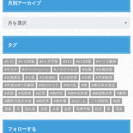
月別アーカイブ
タグ
#3.11
#3.11特集
#3ヶ月予報
#311
#311特集
#ゲリラ豪雨
#サカナ
#スーパームーン
#ノロウイルス
#台風
#台風対策
#台風接近
#土星
#土砂崩れ
#土砂災害
#大雨
#天体観測
#平成30年7月豪雨
#旬のサカナ
#旬の魚
#暦
#東日本大震災
#水害
#流星群
#災害
#熱中症
#熱中症対策
#線状降水帯
#豪雨
#隅田川花火大会
#雨災害
#食中毒
おはしも
二十四節気
地震
惑星
月
流れ星
流星
火星
金星
長期予報
防災
雨
震災
フォローする