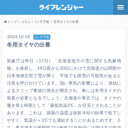
トップ
コラム
1ヶ月予報
冬用タイヤの出番
2024.10.18
1ヶ月予報
冬用タイヤの出番
気象庁は昨日（17日）「北海道地方の雪に関する気象情
報」を発表し、19日夜から20日にかけて北海道の山間部や
日本海側北部で雪が降り、平地でも積雪の可能性があると
注意を呼びかけています。強い寒気の影響により、凍結に
よるスリップ事故の発生が懸念され、車には冬用タイヤの
装着が必要となるでしょう。北海道や東北では、タイヤの
履き替え時期として「最低気温3℃」が目安とされることが
あります。これは、路面の温度は放射冷却の効果で低下し
やすく、気温が＋3℃でも凍結することがあるためです。さ
て、東北地方の平野部では例年11月中頃には明け方の気温