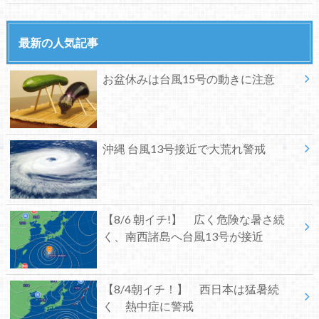
最新の人気記事
お盆休みは台風15号の動きに注意
沖縄 台風13号接近で大荒れ警戒
【8/6 朝イチ!】 広く危険な暑さ続
く、南西諸島へ台風13号が接近
【8/4朝イチ！】 西日本は猛暑続
く 熱中症に警戒