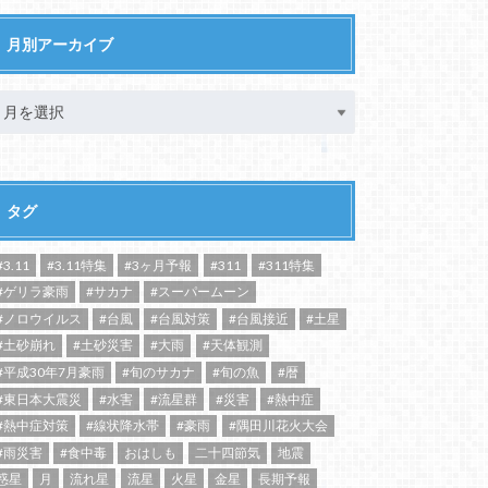
月別アーカイブ
タグ
#3.11
#3.11特集
#3ヶ月予報
#311
#311特集
#ゲリラ豪雨
#サカナ
#スーパームーン
#ノロウイルス
#台風
#台風対策
#台風接近
#土星
#土砂崩れ
#土砂災害
#大雨
#天体観測
#平成30年7月豪雨
#旬のサカナ
#旬の魚
#暦
#東日本大震災
#水害
#流星群
#災害
#熱中症
#熱中症対策
#線状降水帯
#豪雨
#隅田川花火大会
#雨災害
#食中毒
おはしも
二十四節気
地震
惑星
月
流れ星
流星
火星
金星
長期予報