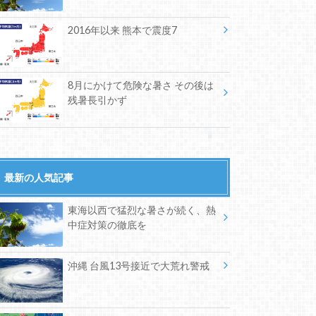
2016年以来 熊本で震度7
8月にかけて危険な暑さ その後は
残暑長引かず
最新の人気記事
東海以西で猛烈な暑さが続く、熱
中症対策の徹底を
沖縄 台風13号接近で大荒れ警戒