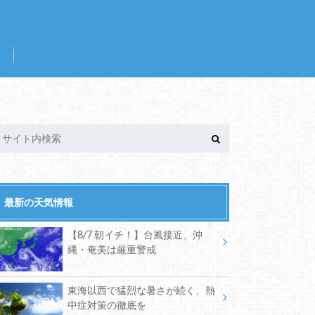
最新の天気情報
【8/7 朝イチ！】台風接近、沖
縄・奄美は厳重警戒
東海以西で猛烈な暑さが続く、熱
中症対策の徹底を