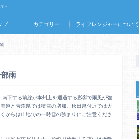
ます～
ップ
カテゴリー
ライフレンジャーについて
部雨
一部雨
み、南下する前線が本州上を通過する影響で雨風が強
北海道と青森県では積雪の増加、秋田県付近では大
遅くからは山地での一時雪の強まりにご注意くださ
第に雨域が広がります。前線が通過する夜には近畿