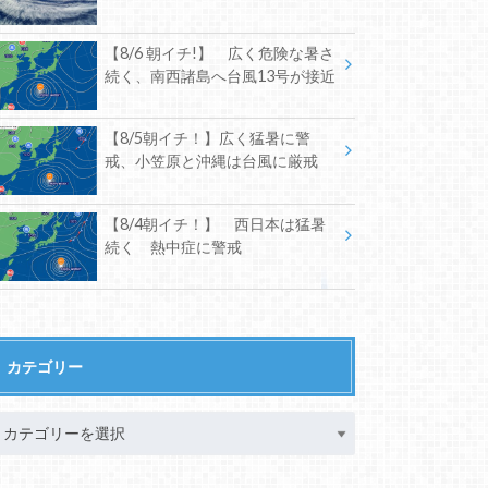
【8/6 朝イチ!】 広く危険な暑さ
続く、南西諸島へ台風13号が接近
【8/5朝イチ！】広く猛暑に警
戒、小笠原と沖縄は台風に厳戒
【8/4朝イチ！】 西日本は猛暑
続く 熱中症に警戒
カテゴリー