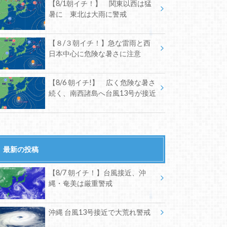
【8/1朝イチ！】 関東以西は猛
暑に 東北は大雨に警戒
【８/３朝イチ！】急な雷雨と西
日本中心に危険な暑さに注意
【8/6 朝イチ!】 広く危険な暑さ
続く、南西諸島へ台風13号が接近
最新の投稿
【8/7 朝イチ！】台風接近、沖
縄・奄美は厳重警戒
沖縄 台風13号接近で大荒れ警戒