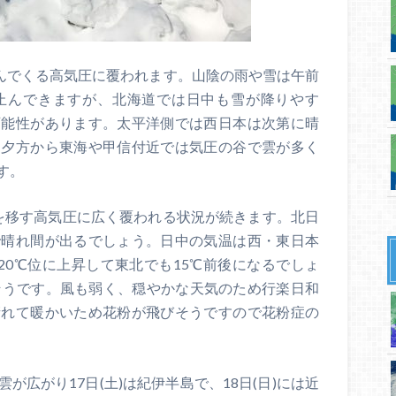
進んでくる高気圧に覆われます。山陰の雨や雪は午前
止んできますが、北海道では日中も雪が降りやす
可能性があります。太平洋側では西日本は次第に晴
、夕方から東海や甲信付近では気圧の谷で雲が多く
す。
中心を移す高気圧に広く覆われる状況が続きます。北日
で晴れ間が出るでしょう。日中の気温は西・東日本
には20℃位に上昇して東北でも15℃前後になるでしょ
そうです。風も弱く、穏やかな天気のため行楽日和
晴れて暖かいため花粉が飛びそうですので花粉症の
広がり17日(土)は紀伊半島で、18日(日)には近