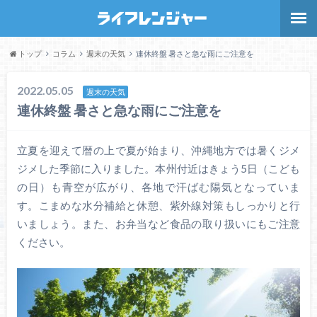
トップ
コラム
週末の天気
連休終盤 暑さと急な雨にご注意を
2022.05.05
週末の天気
連休終盤 暑さと急な雨にご注意を
立夏を迎えて暦の上で夏が始まり、沖縄地方では暑くジメ
ジメした季節に入りました。本州付近はきょう5日（こども
の日）も青空が広がり、各地で汗ばむ陽気となっていま
す。こまめな水分補給と休憩、紫外線対策もしっかりと行
いましょう。また、お弁当など食品の取り扱いにもご注意
ください。