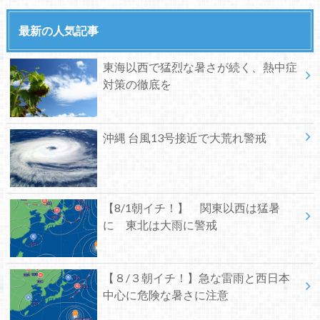
最新の人気記事
東海以西で猛烈な暑さが続く、熱中症
対策の徹底を
沖縄 台風13号接近で大荒れ警戒
【8/1朝イチ！】 関東以西は猛暑
に 東北は大雨に警戒
【８/３朝イチ！】急な雷雨と西日本
中心に危険な暑さに注意