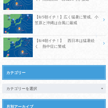
【8/5朝イチ！】広く猛暑に警戒、小
笠原と沖縄は台風に厳戒
【8/4朝イチ！】 西日本は猛暑続
く 熱中症に警戒
カテゴリー
月別アーカイブ