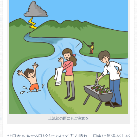
上流部の雨にもご注意を
北日本もあす6日(金)にかけて広く晴れ、日中は気温が上が