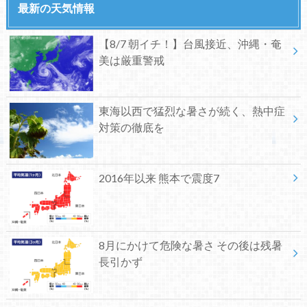
最新の天気情報
【8/7 朝イチ！】台風接近、沖縄・奄
美は厳重警戒
東海以西で猛烈な暑さが続く、熱中症
対策の徹底を
2016年以来 熊本で震度7
8月にかけて危険な暑さ その後は残暑
長引かず