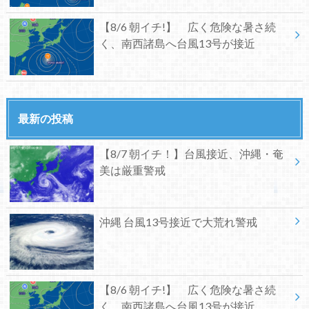
【8/6 朝イチ!】 広く危険な暑さ続
く、南西諸島へ台風13号が接近
最新の投稿
【8/7 朝イチ！】台風接近、沖縄・奄
美は厳重警戒
沖縄 台風13号接近で大荒れ警戒
【8/6 朝イチ!】 広く危険な暑さ続
く、南西諸島へ台風13号が接近