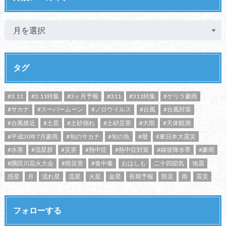
タグ
#3.11
#3.11特集
#3ヶ月予報
#311
#311特集
#ゲリラ豪雨
#サカナ
#スーパームーン
#ノロウイルス
#台風
#台風対策
#台風接近
#土星
#土砂崩れ
#土砂災害
#大雨
#天体観測
#平成30年7月豪雨
#旬のサカナ
#旬の魚
#暦
#東日本大震災
#水害
#流星群
#災害
#熱中症
#熱中症対策
#線状降水帯
#豪雨
#隅田川花火大会
#雨災害
#食中毒
おはしも
二十四節気
地震
惑星
月
流れ星
流星
火星
金星
長期予報
防災
雨
震災
フォローする