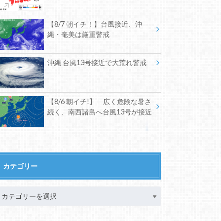
【8/7 朝イチ！】台風接近、沖
縄・奄美は厳重警戒
沖縄 台風13号接近で大荒れ警戒
【8/6 朝イチ!】 広く危険な暑さ
続く、南西諸島へ台風13号が接近
カテゴリー