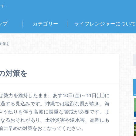
ます～
ップ
カテゴリー
ライフレンジャーについて
対策を
めの対策を
勢力を維持したまま、あす10日(金)～11日(土)に
通過する見込みです。沖縄では猛烈な風が吹き、海
やうねりを伴う高波に厳重な警戒が必要です。ま
となるおそれがあり、土砂災害や浸水害、高潮にも
前に早めの対策をおこなってください。