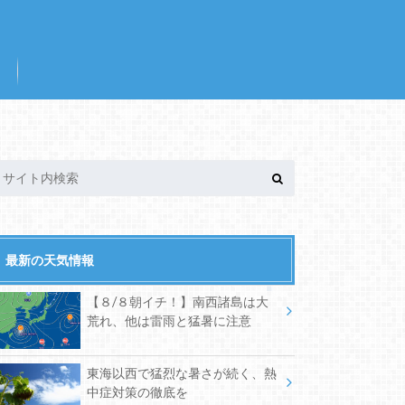
最新の天気情報
【８/８朝イチ！】南西諸島は大
荒れ、他は雷雨と猛暑に注意
東海以西で猛烈な暑さが続く、熱
中症対策の徹底を