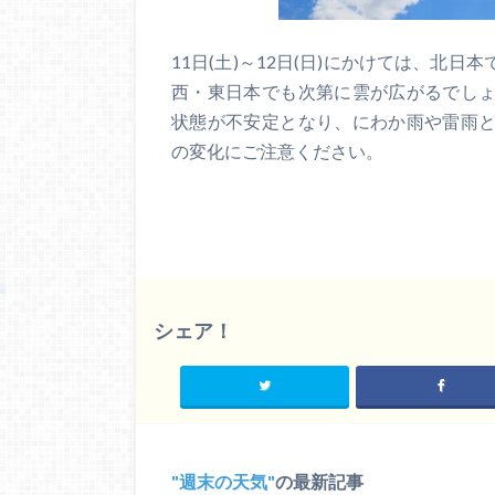
11日(土)～12日(日)にかけては、北
西・東日本でも次第に雲が広がるでし
状態が不安定となり、にわか雨や雷雨
の変化にご注意ください。
シェア！
週末の天気
の最新記事