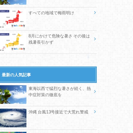
すべての地域で梅雨明け
8月にかけて危険な暑さ その後は
残暑長引かず
最新の人気記事
東海以西で猛烈な暑さが続く、熱
中症対策の徹底を
沖縄 台風13号接近で大荒れ警戒