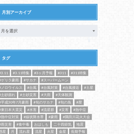
月別アーカイブ
タグ
#3.11
#3.11特集
#3ヶ月予報
#311
#311特集
#ゲリラ豪雨
#サカナ
#スーパームーン
#ノロウイルス
#台風
#台風対策
#台風接近
#土星
#土砂崩れ
#土砂災害
#大雨
#天体観測
#平成30年7月豪雨
#旬のサカナ
#旬の魚
#暦
#東日本大震災
#水害
#流星群
#災害
#熱中症
#熱中症対策
#線状降水帯
#豪雨
#隅田川花火大会
#雨災害
#食中毒
おはしも
二十四節気
地震
惑星
月
流れ星
流星
火星
金星
長期予報