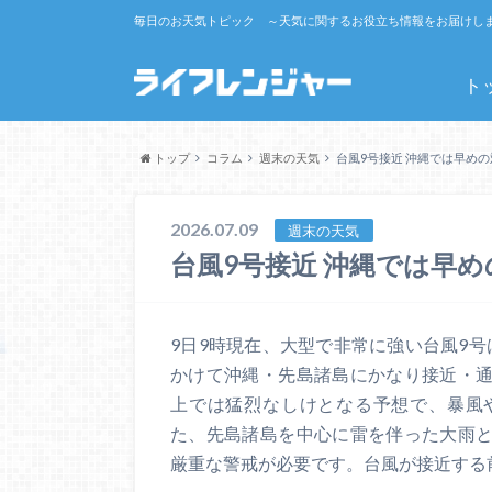
毎日のお天気トピック ～天気に関するお役立ち情報をお届けし
ト
トップ
コラム
週末の天気
台風9号接近 沖縄では早めの
2026.07.09
週末の天気
台風9号接近 沖縄では早
9日9時現在、大型で非常に強い台風9号は
かけて沖縄・先島諸島にかなり接近・
上では猛烈なしけとなる予想で、暴風
た、先島諸島を中心に雷を伴った大雨
厳重な警戒が必要です。台風が接近する