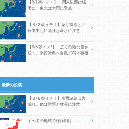
【8/1朝イチ！】 関東以西は猛
暑に 東北は大雨に警戒
【８/３朝イチ！】急な雷雨と西
日本中心に危険な暑さに注意
【8/6 朝イチ!】 広く危険な暑さ
続く、南西諸島へ台風13号が接近
最新の投稿
【８/８朝イチ！】南西諸島は大
荒れ、他は雷雨と猛暑に注意
すべての地域で梅雨明け