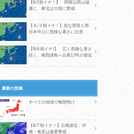
【8/1朝イチ！】 関東以西は猛
暑に 東北は大雨に警戒
【８/３朝イチ！】急な雷雨と西
日本中心に危険な暑さに注意
【8/6 朝イチ!】 広く危険な暑さ
続く、南西諸島へ台風13号が接近
最新の投稿
すべての地域で梅雨明け
【8/7 朝イチ！】台風接近、沖
縄・奄美は厳重警戒