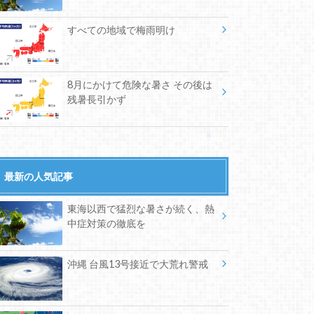
すべての地域で梅雨明け
8月にかけて危険な暑さ その後は
残暑長引かず
最新の人気記事
東海以西で猛烈な暑さが続く、熱
中症対策の徹底を
沖縄 台風13号接近で大荒れ警戒