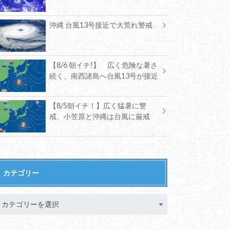
沖縄 台風13号接近で大荒れ警戒
【8/6 朝イチ!】 広く危険な暑さ
続く、南西諸島へ台風13号が接近
【8/5朝イチ！】広く猛暑に警
戒、小笠原と沖縄は台風に厳戒
カテゴリー