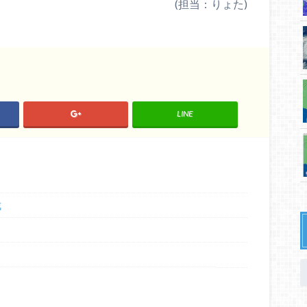
(担当：りょた)
LINE
戒