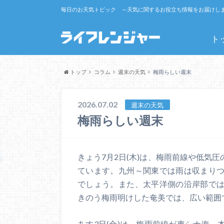
毎日のお天気トピック ～天気に関するお役立ち情報をお届けし
ト
トップ
コラム
週末の天気
梅雨らしい週末
2026.07.02
週末の天気
梅雨らしい週末
きょう7月2日(木)は、梅雨前線や低気
ています。九州～関東では雨は収まり
でしょう。また、太平洋側の沿岸部で
きのう梅雨明けした奄美では、広い範囲
あす3日(金)は、梅雨前線が東シナ海