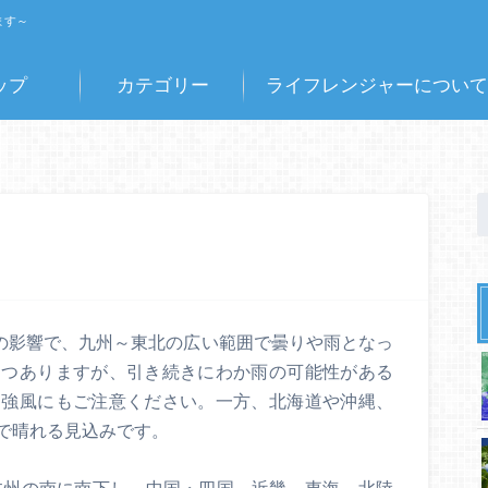
ます～
ップ
カテゴリー
ライフレンジャーについて
圧の影響で、九州～東北の広い範囲で曇りや雨となっ
つつありますが、引き続きにわか雨の可能性がある
は強風にもご注意ください。一方、北海道や沖縄、
で晴れる見込みです。
～本州の南に南下し、中国・四国～近畿、東海、北陸