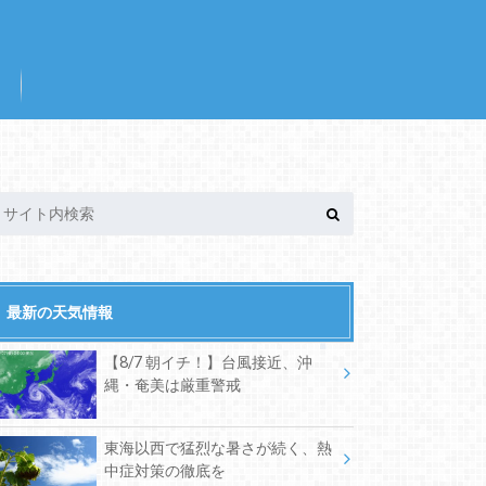
最新の天気情報
【8/7 朝イチ！】台風接近、沖
縄・奄美は厳重警戒
東海以西で猛烈な暑さが続く、熱
中症対策の徹底を