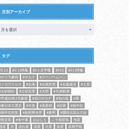
月別アーカイブ
タグ
#3.11
#3.11特集
#3ヶ月予報
#311
#311特集
#ゲリラ豪雨
#サカナ
#スーパームーン
#ノロウイルス
#台風
#台風対策
#台風接近
#土星
#土砂崩れ
#土砂災害
#大雨
#天体観測
#平成30年7月豪雨
#旬のサカナ
#旬の魚
#暦
#東日本大震災
#水害
#流星群
#災害
#熱中症
#熱中症対策
#線状降水帯
#豪雨
#隅田川花火大会
#雨災害
#食中毒
おはしも
二十四節気
地震
惑星
月
流れ星
流星
火星
金星
長期予報