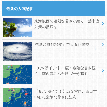
最新の人気記事
東海以西で猛烈な暑さが続く、熱中症
対策の徹底を
沖縄 台風13号接近で大荒れ警戒
【8/6 朝イチ!】 広く危険な暑さ続
く、南西諸島へ台風13号が接近
【８/３朝イチ！】急な雷雨と西日本
中心に危険な暑さに注意