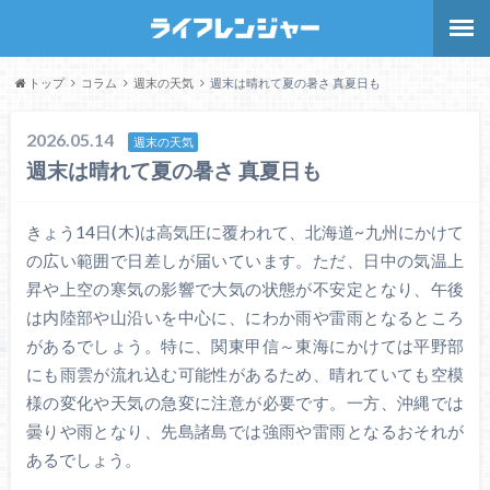
トップ
コラム
週末の天気
週末は晴れて夏の暑さ 真夏日も
2026.05.14
週末の天気
週末は晴れて夏の暑さ 真夏日も
きょう14日(木)は高気圧に覆われて、北海道~九州にかけて
の広い範囲で日差しが届いています。ただ、日中の気温上
昇や上空の寒気の影響で大気の状態が不安定となり、午後
は内陸部や山沿いを中心に、にわか雨や雷雨となるところ
があるでしょう。特に、関東甲信～東海にかけては平野部
にも雨雲が流れ込む可能性があるため、晴れていても空模
様の変化や天気の急変に注意が必要です。一方、沖縄では
曇りや雨となり、先島諸島では強雨や雷雨となるおそれが
あるでしょう。