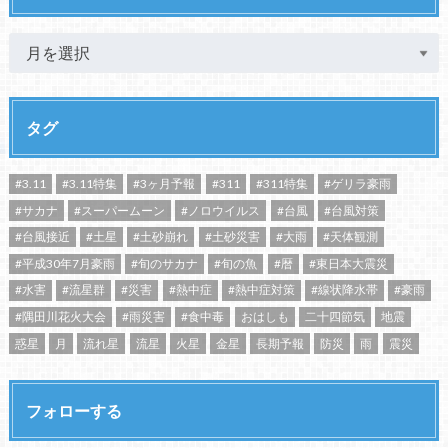
タグ
#3.11
#3.11特集
#3ヶ月予報
#311
#311特集
#ゲリラ豪雨
#サカナ
#スーパームーン
#ノロウイルス
#台風
#台風対策
#台風接近
#土星
#土砂崩れ
#土砂災害
#大雨
#天体観測
#平成30年7月豪雨
#旬のサカナ
#旬の魚
#暦
#東日本大震災
#水害
#流星群
#災害
#熱中症
#熱中症対策
#線状降水帯
#豪雨
#隅田川花火大会
#雨災害
#食中毒
おはしも
二十四節気
地震
惑星
月
流れ星
流星
火星
金星
長期予報
防災
雨
震災
フォローする