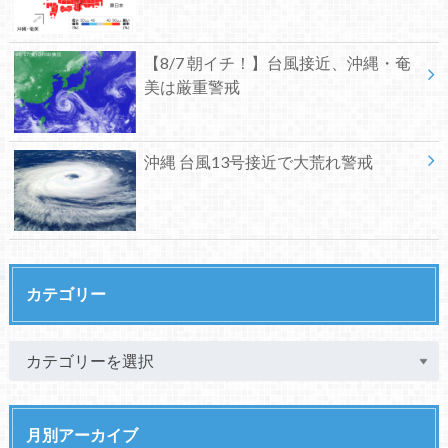
【8/7 朝イチ！】台風接近、沖縄・奄
美は厳重警戒
沖縄 台風13号接近で大荒れ警戒
カテゴリー
月別アーカイブ