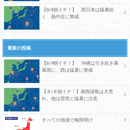
【8/4朝イチ！】 西日本は猛暑続
く 熱中症に警戒
最新の投稿
【8/9朝イチ！】 沖縄は引き続き暴
風雨に、西は猛暑に警戒
【８/８朝イチ！】南西諸島は大荒
れ、他は雷雨と猛暑に注意
すべての地域で梅雨明け