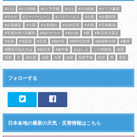
#3.11
#3.11特集
#3ヶ月予報
#311
#311特集
#ゲリラ豪雨
#サカナ
#スーパームーン
#ノロウイルス
#台風
#台風対策
#台風接近
#土星
#土砂崩れ
#土砂災害
#大雨
#天体観測
#平成30年7月豪雨
#旬のサカナ
#旬の魚
#暦
#東日本大震災
#水害
#流星群
#災害
#熱中症
#熱中症対策
#線状降水帯
#豪雨
#隅田川花火大会
#雨災害
#食中毒
おはしも
二十四節気
地震
惑星
月
流れ星
流星
火星
金星
長期予報
防災
雨
震災
フォローする
日本各地の最新の天気・災害情報はこちら