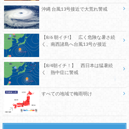
沖縄 台風13号接近で大荒れ警戒
【8/6 朝イチ!】 広く危険な暑さ続
く、南西諸島へ台風13号が接近
【8/4朝イチ！】 西日本は猛暑続
く 熱中症に警戒
すべての地域で梅雨明け