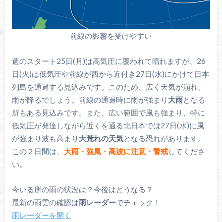
前線の影響を受けやすい
週のスタート25日(月)は高気圧に覆われて晴れますが、26
日(火)は低気圧や前線が西から近付き27日(水)にかけて日本
列島を通過する見込みです。このため、広く天気が崩れ、
雨が降るでしょう。前線の通過時に雨が強まり
大雨
となる
所もある見込みです。また、広い範囲で風も強まり、特に
低気圧が発達しながら近くを通る北日本では27日(水)に風
が強まり波も高まり
大荒れの天気
となる恐れがあります。
この２日間は、
大雨・強風・高波に注意・警戒
してくださ
い。
今いる所の雨の状況は？今後はどうなる？
最新の雨雲の確認は
雨レーダー
でチェック！
雨レーダーを開く