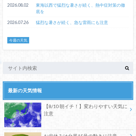
2026.08.02
東海以西で猛烈な暑さが続く、熱中症対策の徹
底を
2026.07.26
猛烈な暑さが続く、急な雷雨にも注意
今週の天気
最新の天気情報
【8/10 朝イチ！】変わりやすい天気に
注意
お盆休みは台風15号の動きに注意