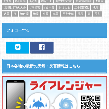
#水害
#流星群
#災害
#熱中症
#熱中症対策
#線状降水帯
#豪雨
#隅田川花火大会
#雨災害
#食中毒
おはしも
二十四節気
地震
惑星
月
流れ星
流星
火星
金星
長期予報
防災
雨
震災
フォローする
日本各地の最新の天気・災害情報はこちら