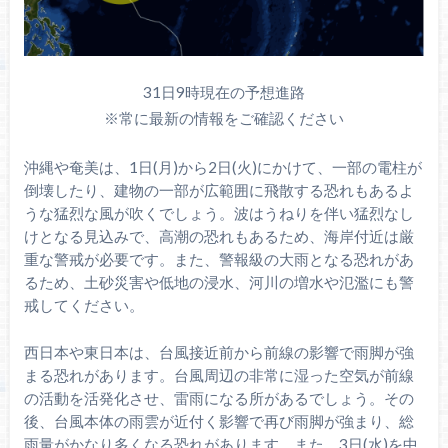
31日9時現在の予想進路
※常に最新の情報をご確認ください
沖縄や奄美は、1日(月)から2日(火)にかけて、一部の電柱が
倒壊したり、建物の一部が広範囲に飛散する恐れもあるよ
うな猛烈な風が吹くでしょう。波はうねりを伴い猛烈なし
けとなる見込みで、高潮の恐れもあるため、海岸付近は厳
重な警戒が必要です。また、警報級の大雨となる恐れがあ
るため、土砂災害や低地の浸水、河川の増水や氾濫にも警
戒してください。
西日本や東日本は、台風接近前から前線の影響で雨脚が強
まる恐れがあります。台風周辺の非常に湿った空気が前線
の活動を活発化させ、雷雨になる所があるでしょう。その
後、台風本体の雨雲が近付く影響で再び雨脚が強まり、総
雨量がかなり多くなる恐れがあります。また、3日(水)を中