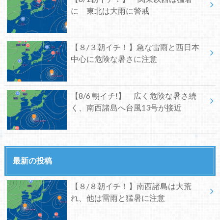
に 東北は大雨に警戒
【８/３朝イチ！】急な雷雨と西日本
中心に危険な暑さに注意
【8/6 朝イチ!】 広く危険な暑さ続
く、南西諸島へ台風13号が接近
最新の投稿
【８/８朝イチ！】南西諸島は大荒
れ、他は雷雨と猛暑に注意