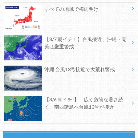
すべての地域で梅雨明け
【8/7 朝イチ！】台風接近、沖縄・奄
美は厳重警戒
沖縄 台風13号接近で大荒れ警戒
【8/6 朝イチ!】 広く危険な暑さ続
く、南西諸島へ台風13号が接近