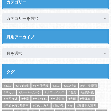
カテゴリー
月別アーカイブ
タグ
#3.11
#3.11特集
#3ヶ月予報
#311
#311特集
#ゲリラ豪雨
#サカナ
#スーパームーン
#ノロウイルス
#台風
#台風対策
#台風接近
#土星
#土砂崩れ
#土砂災害
#大雨
#天体観測
#平成30年7月豪雨
#旬のサカナ
#旬の魚
#暦
#東日本大震災