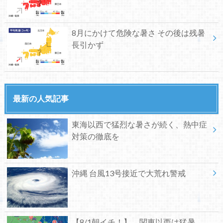
8月にかけて危険な暑さ その後は残暑
長引かず
最新の人気記事
東海以西で猛烈な暑さが続く、熱中症
対策の徹底を
沖縄 台風13号接近で大荒れ警戒
【8/1朝イチ！】 関東以西は猛暑