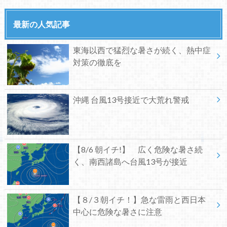
最新の人気記事
東海以西で猛烈な暑さが続く、熱中症
対策の徹底を
沖縄 台風13号接近で大荒れ警戒
【8/6 朝イチ!】 広く危険な暑さ続
く、南西諸島へ台風13号が接近
【８/３朝イチ！】急な雷雨と西日本
中心に危険な暑さに注意