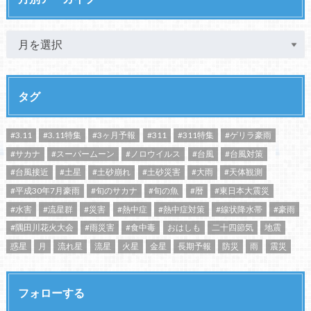
タグ
#3.11
#3.11特集
#3ヶ月予報
#311
#311特集
#ゲリラ豪雨
#サカナ
#スーパームーン
#ノロウイルス
#台風
#台風対策
#台風接近
#土星
#土砂崩れ
#土砂災害
#大雨
#天体観測
#平成30年7月豪雨
#旬のサカナ
#旬の魚
#暦
#東日本大震災
#水害
#流星群
#災害
#熱中症
#熱中症対策
#線状降水帯
#豪雨
#隅田川花火大会
#雨災害
#食中毒
おはしも
二十四節気
地震
惑星
月
流れ星
流星
火星
金星
長期予報
防災
雨
震災
フォローする