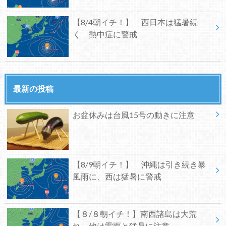
【8/4朝イチ！】 西日本は猛暑続
く 熱中症に警戒
最新の投稿
お盆休みは台風15号の動きに注意
【8/9朝イチ！】 沖縄は引き続き暴
風雨に、西は猛暑に警戒
【８/８朝イチ！】南西諸島は大荒
れ、他は雷雨と猛暑に注意