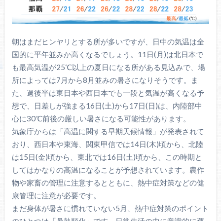
朝はまだヒンヤリとする所が多いですが、日中の気温は全
国的に平年並みか高くなるでしょう。11日(月)は北日本で
も最高気温が25℃以上の夏日になる所がある見込みで、場
所によっては7月から8月並みの暑さになりそうです。ま
た、週後半は東日本や西日本でも一段と気温が高くなる予
想で、日差しが強まる16日(土)から17日(日)は、内陸部中
心に30℃前後の厳しい暑さになる可能性があります。
気象庁からは「高温に関する早期天候情報」が発表されて
おり、西日本や東海、関東甲信では14日(木)頃から、北陸
は15日(金)頃から、東北では16日(土)頃から、この時期と
してはかなりの高温になることが予想されています。農作
物や家畜の管理に注意するとともに、熱中症対策などの健
康管理に注意が必要です。
まだ身体が暑さに慣れていない5月、熱中症対策のポイント
のひとつは「暑熱順化」です。日常生活の中に意識的に運