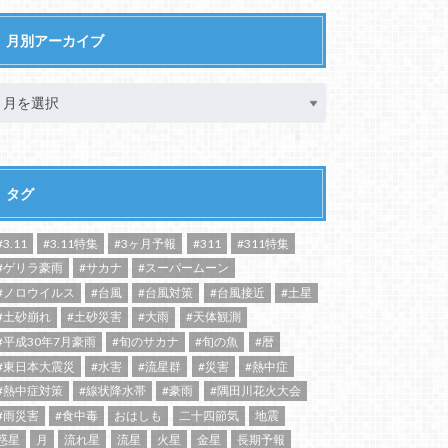
月別アーカイブ
タグ
#3.11
#3.11特集
#3ヶ月予報
#311
#311特集
#ゲリラ豪雨
#サカナ
#スーパームーン
#ノロウイルス
#台風
#台風対策
#台風接近
#土星
#土砂崩れ
#土砂災害
#大雨
#天体観測
#平成30年7月豪雨
#旬のサカナ
#旬の魚
#暦
#東日本大震災
#水害
#流星群
#災害
#熱中症
#熱中症対策
#線状降水帯
#豪雨
#隅田川花火大会
#雨災害
#食中毒
おはしも
二十四節気
地震
惑星
月
流れ星
流星
火星
金星
長期予報