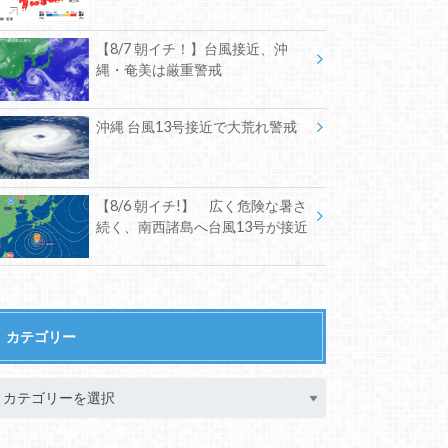
【8/7 朝イチ！】台風接近、沖
縄・奄美は厳重警戒
沖縄 台風13号接近で大荒れ警戒
【8/6 朝イチ!】 広く危険な暑さ
続く、南西諸島へ台風13号が接近
カテゴリー