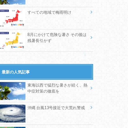
すべての地域で梅雨明け
8月にかけて危険な暑さ その後は
残暑長引かず
最新の人気記事
東海以西で猛烈な暑さが続く、熱
中症対策の徹底を
沖縄 台風13号接近で大荒れ警戒