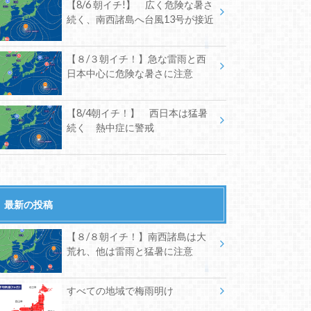
【8/6 朝イチ!】 広く危険な暑さ
続く、南西諸島へ台風13号が接近
【８/３朝イチ！】急な雷雨と西
日本中心に危険な暑さに注意
【8/4朝イチ！】 西日本は猛暑
続く 熱中症に警戒
最新の投稿
【８/８朝イチ！】南西諸島は大
荒れ、他は雷雨と猛暑に注意
すべての地域で梅雨明け