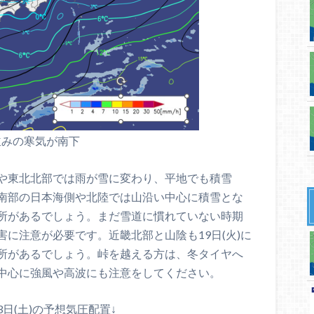
並みの寒気が南下
や東北北部では雨が雪に変わり、平地でも積雪
南部の日本海側や北陸では山沿い中心に積雪とな
所があるでしょう。まだ雪道に慣れていない時期
に注意が必要です。近畿北部と山陰も19日(火)に
所があるでしょう。峠を越える方は、冬タイヤへ
中心に強風や高波にも注意をしてください。
23日(土)の予想気圧配置↓