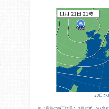
20日(
強い寒気の南下は長くは続かず、20(水