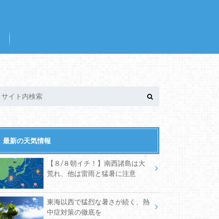
最新の天気情報
【８/８朝イチ！】南西諸島は大
荒れ、他は雷雨と猛暑に注意
東海以西で猛烈な暑さが続く、熱
中症対策の徹底を