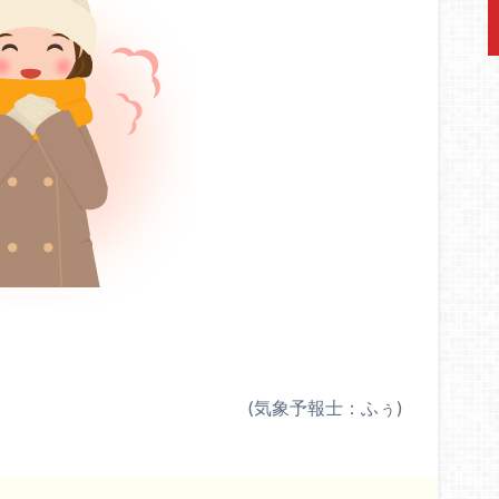
(気象予報士：ふぅ)