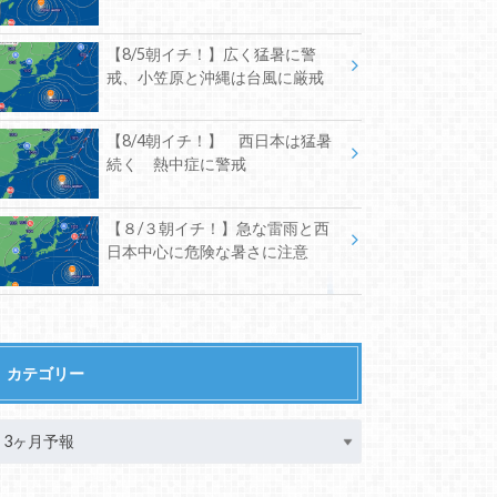
【8/5朝イチ！】広く猛暑に警
戒、小笠原と沖縄は台風に厳戒
【8/4朝イチ！】 西日本は猛暑
続く 熱中症に警戒
【８/３朝イチ！】急な雷雨と西
日本中心に危険な暑さに注意
カテゴリー