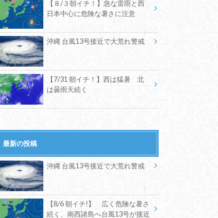
【８/３朝イチ！】急な雷雨と西
日本中心に危険な暑さに注意
沖縄 台風13号接近で大荒れ警戒
【7/31 朝イチ！】西は猛暑 北
は曇雨天続く
最新の投稿
沖縄 台風13号接近で大荒れ警戒
【8/6 朝イチ!】 広く危険な暑さ
続く、南西諸島へ台風13号が接近