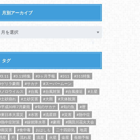
月別アーカイブ
タグ
#3.11
#3.11特集
#3ヶ月予報
#311
#311特集
#ゲリラ豪雨
#サカナ
#スーパームーン
#ノロウイルス
#台風
#台風対策
#台風接近
#土星
#土砂崩れ
#土砂災害
#大雨
#天体観測
#平成30年7月豪雨
#旬のサカナ
#旬の魚
#暦
#東日本大震災
#水害
#流星群
#災害
#熱中症
#熱中症対策
#線状降水帯
#豪雨
#隅田川花火大会
#雨災害
#食中毒
おはしも
二十四節気
地震
惑星
月
流れ星
流星
火星
金星
長期予報