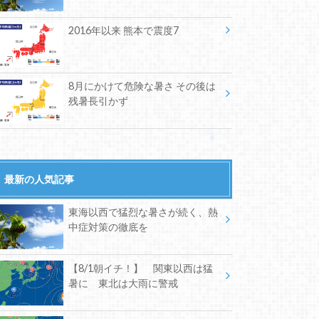
2016年以来 熊本で震度7
8月にかけて危険な暑さ その後は
残暑長引かず
最新の人気記事
東海以西で猛烈な暑さが続く、熱
中症対策の徹底を
【8/1朝イチ！】 関東以西は猛
暑に 東北は大雨に警戒