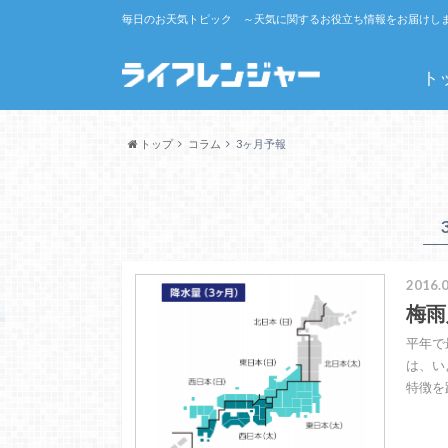
毎日のお天気トピック ～天気に関するお役立ち情報をお届けし
ト
トップ
コラム
3ヶ月予報
2016.0
梅雨
平年で
は、い
特徴を