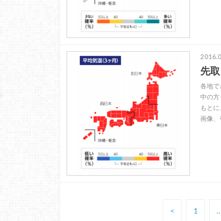
2016.0
先取
各地で
中の方
もとに
画像、
<
1