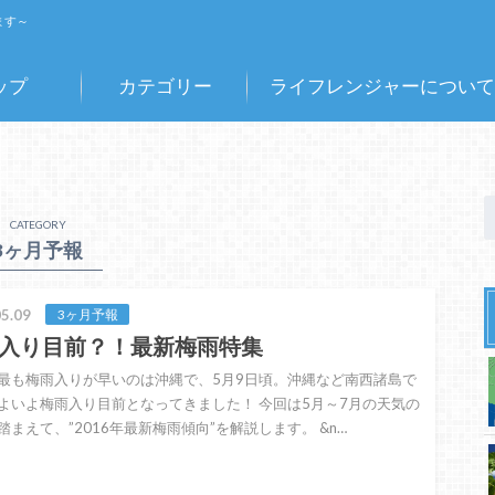
ます～
ップ
カテゴリー
ライフレンジャーについて
CATEGORY
3ヶ月予報
5.09
3ヶ月予報
入り目前？！最新梅雨特集
最も梅雨入りが早いのは沖縄で、5月9日頃。沖縄など南西諸島で
よいよ梅雨入り目前となってきました！ 今回は5月～7月の天気の
踏まえて、”2016年最新梅雨傾向”を解説します。 &n…