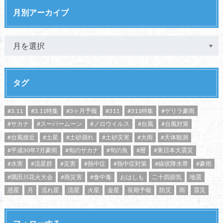
月別アーカイブ
タグ
#3.11
#3.11特集
#3ヶ月予報
#311
#311特集
#ゲリラ豪雨
#サカナ
#スーパームーン
#ノロウイルス
#台風
#台風対策
#台風接近
#土星
#土砂崩れ
#土砂災害
#大雨
#天体観測
#平成30年7月豪雨
#旬のサカナ
#旬の魚
#暦
#東日本大震災
#水害
#流星群
#災害
#熱中症
#熱中症対策
#線状降水帯
#豪雨
#隅田川花火大会
#雨災害
#食中毒
おはしも
二十四節気
地震
惑星
月
流れ星
流星
火星
金星
長期予報
防災
雨
震災