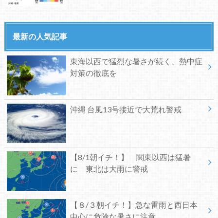
最新の人気記事
東海以西で猛烈な暑さが続く、熱中症
対策の徹底を
沖縄 台風13号接近で大荒れ警戒
【8/1朝イチ！】 関東以西は猛暑
に 東北は大雨に警戒
【８/３朝イチ！】急な雷雨と西日本
中心に危険な暑さに注意