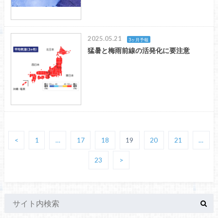
2025.05.21
3ヶ月予報
猛暑と梅雨前線の活発化に要注意
<
1
…
17
18
19
20
21
…
23
>