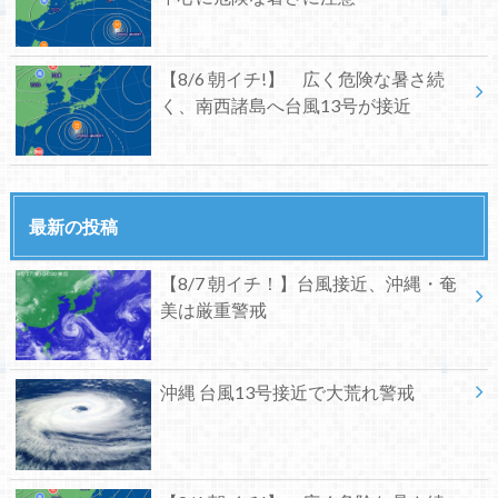
【8/6 朝イチ!】 広く危険な暑さ続
く、南西諸島へ台風13号が接近
最新の投稿
【8/7 朝イチ！】台風接近、沖縄・奄
美は厳重警戒
沖縄 台風13号接近で大荒れ警戒