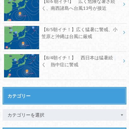
【8/6 朝イチ!】 広く危険な暑さ続
く、南西諸島へ台風13号が接近
【8/5朝イチ！】広く猛暑に警戒、小
笠原と沖縄は台風に厳戒
【8/4朝イチ！】 西日本は猛暑続
く 熱中症に警戒
カテゴリー