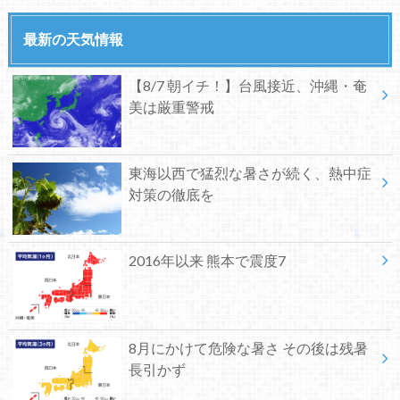
最新の天気情報
【8/7 朝イチ！】台風接近、沖縄・奄
美は厳重警戒
東海以西で猛烈な暑さが続く、熱中症
対策の徹底を
2016年以来 熊本で震度7
8月にかけて危険な暑さ その後は残暑
長引かず