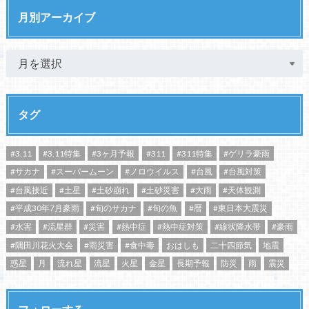
月別アーカイブ
タグ
#3.11
#3.11特集
#3ヶ月予報
#311
#311特集
#ゲリラ豪雨
#サカナ
#スーパームーン
#ノロウイルス
#台風
#台風対策
#台風接近
#土星
#土砂崩れ
#土砂災害
#大雨
#天体観測
#平成30年7月豪雨
#旬のサカナ
#旬の魚
#暦
#東日本大震災
#水害
#流星群
#災害
#熱中症
#熱中症対策
#線状降水帯
#豪雨
#隅田川花火大会
#雨災害
#食中毒
おはしも
二十四節気
地震
惑星
月
流れ星
流星
火星
金星
長期予報
防災
雨
震災