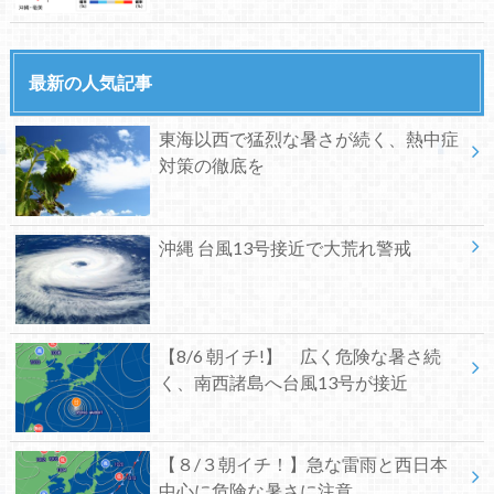
最新の人気記事
東海以西で猛烈な暑さが続く、熱中症
対策の徹底を
沖縄 台風13号接近で大荒れ警戒
【8/6 朝イチ!】 広く危険な暑さ続
く、南西諸島へ台風13号が接近
【８/３朝イチ！】急な雷雨と西日本
中心に危険な暑さに注意