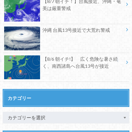
【8/7 朝イチ！】台風接近、沖縄・奄
美は厳重警戒
沖縄 台風13号接近で大荒れ警戒
【8/6 朝イチ!】 広く危険な暑さ続
く、南西諸島へ台風13号が接近
カテゴリー