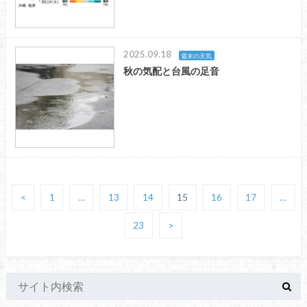
2025.09.18
週末の天気
秋の気配と台風の足音
<
1
…
13
14
15
16
17
…
23
>