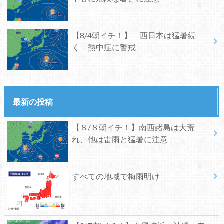
【8/4朝イチ！】 西日本は猛暑続
く 熱中症に警戒
最新の投稿
【８/８朝イチ！】南西諸島は大荒
れ、他は雷雨と猛暑に注意
すべての地域で梅雨明け