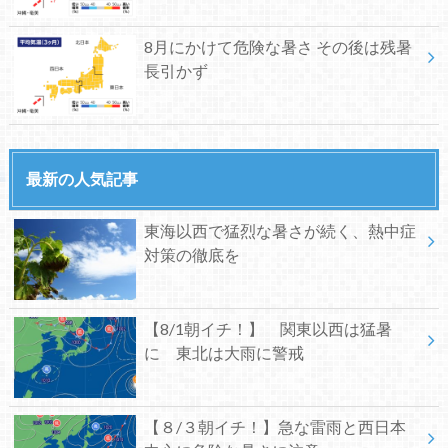
8月にかけて危険な暑さ その後は残暑
長引かず
最新の人気記事
東海以西で猛烈な暑さが続く、熱中症
対策の徹底を
【8/1朝イチ！】 関東以西は猛暑
に 東北は大雨に警戒
【８/３朝イチ！】急な雷雨と西日本