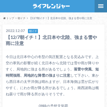
トップ
朝イチ
【12/7朝イチ！】北日本や北陸、強まる雪や雨に注意
2022.12.07
朝イチ
【12/7朝イチ！】北日本や北陸、強まる雪や
雨に注意
今日は北日本中心の冬型の気圧配置となる見込みです。上
空の寒気の影響が続く北日本から北陸では雪や雨が降りや
すく、局地的に強まる所があるでしょう。
落雷や突風、短
時間強雨、局地的な降雪の強まりに注意
して下さい。東か
ら西日本の太平洋側は晴れますが、日本海側は雲が広がり
やすく、にわか雨が降る所があるでしょう。南西諸島は概
ね曇りで雨が降る所がありそうです。
09時の予想天気図