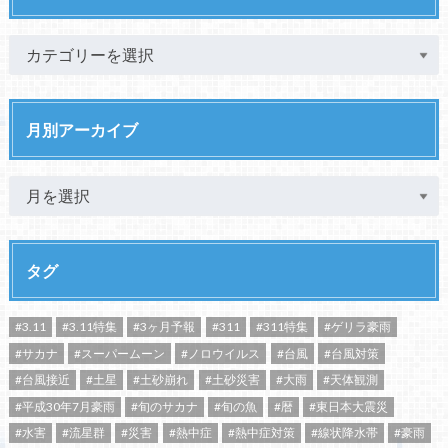
月別アーカイブ
タグ
#3.11
#3.11特集
#3ヶ月予報
#311
#311特集
#ゲリラ豪雨
#サカナ
#スーパームーン
#ノロウイルス
#台風
#台風対策
#台風接近
#土星
#土砂崩れ
#土砂災害
#大雨
#天体観測
#平成30年7月豪雨
#旬のサカナ
#旬の魚
#暦
#東日本大震災
#水害
#流星群
#災害
#熱中症
#熱中症対策
#線状降水帯
#豪雨