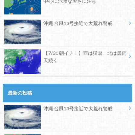
中心に危険な暑さに注意
沖縄 台風13号接近で大荒れ警戒
【7/31 朝イチ！】西は猛暑 北は曇雨
天続く
最新の投稿
沖縄 台風13号接近で大荒れ警戒