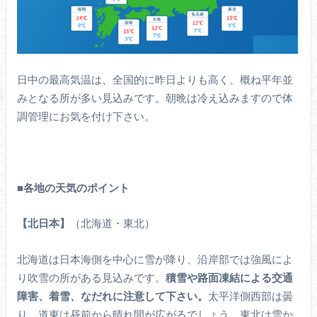
日中の最高気温は、全国的に昨日よりも高く、概ね平年並
みとなる所が多い見込みです。朝晩は冷え込みますので体
調管理にお気を付け下さい。
■
各地の天気のポイント
【北日本】
（北海道・東北）
北海道は日本海側を中心に雪が降り、沿岸部では強風によ
り吹雪の所がある見込みです。
積雪や路面凍結による交通
障害、着雪、なだれに注意して下さい。
太平洋側西部は曇
り、道東は昼前から晴れ間が広がるでしょう。東北は雪か