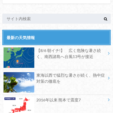
最新の天気情報
【8/6 朝イチ!】 広く危険な暑さ続
く、南西諸島へ台風13号が接近
東海以西で猛烈な暑さが続く、熱中症
対策の徹底を
2016年以来 熊本で震度7