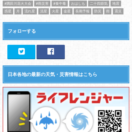
#隅田川花火大会
#雨災害
#食中毒
おはしも
二十四節気
地震
惑星
月
流れ星
流星
火星
金星
長期予報
防災
雨
震災
フォローする
日本各地の最新の天気・災害情報はこちら