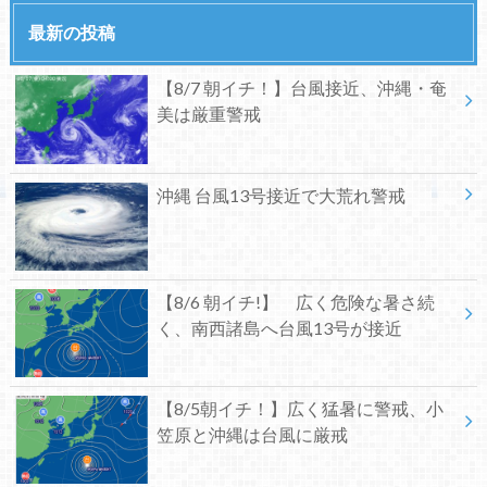
最新の投稿
【8/7 朝イチ！】台風接近、沖縄・奄
美は厳重警戒
沖縄 台風13号接近で大荒れ警戒
【8/6 朝イチ!】 広く危険な暑さ続
く、南西諸島へ台風13号が接近
【8/5朝イチ！】広く猛暑に警戒、小
笠原と沖縄は台風に厳戒