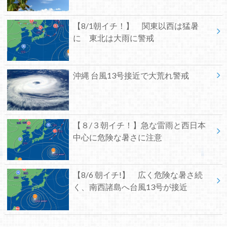
【8/1朝イチ！】 関東以西は猛暑
に 東北は大雨に警戒
沖縄 台風13号接近で大荒れ警戒
【８/３朝イチ！】急な雷雨と西日本
中心に危険な暑さに注意
【8/6 朝イチ!】 広く危険な暑さ続
く、南西諸島へ台風13号が接近