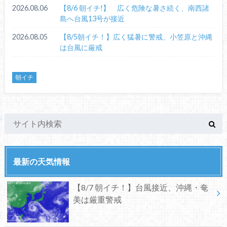
2026.08.06
【8/6 朝イチ!】 広く危険な暑さ続く、南西諸
島へ台風13号が接近
2026.08.05
【8/5朝イチ！】広く猛暑に警戒、小笠原と沖縄
は台風に厳戒
朝イチ
最新の天気情報
【8/7 朝イチ！】台風接近、沖縄・奄
美は厳重警戒