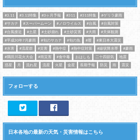
#3.11
#3.11特集
#3ヶ月予報
#311
#311特集
#ゲリラ豪雨
#サカナ
#スーパームーン
#ノロウイルス
#台風
#台風対策
#台風接近
#土星
#土砂崩れ
#土砂災害
#大雨
#天体観測
#平成30年7月豪雨
#旬のサカナ
#旬の魚
#暦
#東日本大震災
#水害
#流星群
#災害
#熱中症
#熱中症対策
#線状降水帯
#豪雨
#隅田川花火大会
#雨災害
#食中毒
おはしも
二十四節気
地震
惑星
月
流れ星
流星
火星
金星
長期予報
防災
雨
震災
フォローする
日本各地の最新の天気・災害情報はこちら