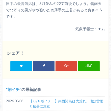
日中の最高気温は、3月並みの22℃前後でしょう。曇雨天
で北寄りの風がやや強いため薄手の上着があると良さそう
です。
気象予報士：エム
シェア！
LINE
朝イチ
の最新記事
2026.08.08
【８/８朝イチ！】南西諸島は大荒れ、他は雷雨
と猛暑に注意