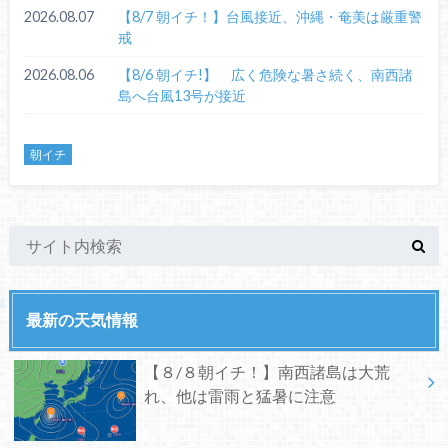
2026.08.07
【8/7 朝イチ！】台風接近、沖縄・奄美は厳重警
戒
2026.08.06
【8/6 朝イチ!】 広く危険な暑さ続く、南西諸
島へ台風13号が接近
朝イチ
最新の天気情報
【８/８朝イチ！】南西諸島は大荒
れ、他は雷雨と猛暑に注意