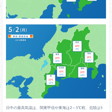
日中の最高気温は、関東甲信や東海は2～5℃程、北陸は5