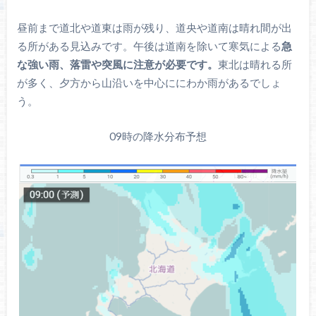
昼前まで道北や道東は雨が残り、道央や道南は晴れ間が出
る所がある見込みです。午後は道南を除いて寒気による
急
な強い雨、落雷や突風に注意が必要です。
東北は晴れる所
が多く、夕方から山沿いを中心ににわか雨があるでしょ
う。
09時の降水分布予想