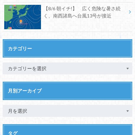
【8/6 朝イチ!】 広く危険な暑さ続
く、南西諸島へ台風13号が接近
カテゴリー
月別アーカイブ
タグ