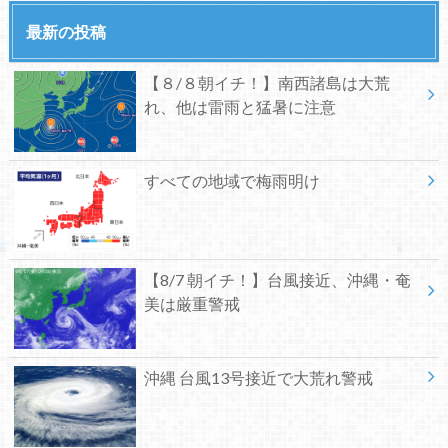
最新の投稿
【８/８朝イチ！】南西諸島は大荒
れ、他は雷雨と猛暑に注意
すべての地域で梅雨明け
【8/7 朝イチ！】台風接近、沖縄・奄
美は厳重警戒
沖縄 台風13号接近で大荒れ警戒