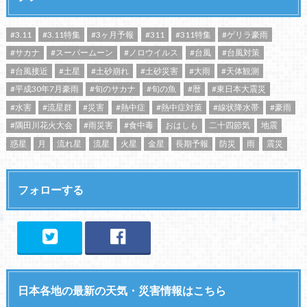
#3.11
#3.11特集
#3ヶ月予報
#311
#311特集
#ゲリラ豪雨
#サカナ
#スーパームーン
#ノロウイルス
#台風
#台風対策
#台風接近
#土星
#土砂崩れ
#土砂災害
#大雨
#天体観測
#平成30年7月豪雨
#旬のサカナ
#旬の魚
#暦
#東日本大震災
#水害
#流星群
#災害
#熱中症
#熱中症対策
#線状降水帯
#豪雨
#隅田川花火大会
#雨災害
#食中毒
おはしも
二十四節気
地震
惑星
月
流れ星
流星
火星
金星
長期予報
防災
雨
震災
フォローする
日本各地の最新の天気・災害情報はこちら