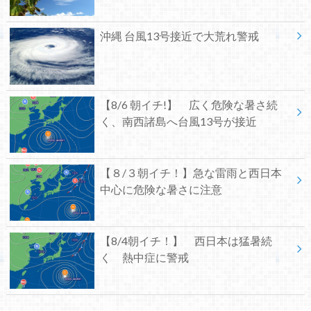
沖縄 台風13号接近で大荒れ警戒
【8/6 朝イチ!】 広く危険な暑さ続
く、南西諸島へ台風13号が接近
【８/３朝イチ！】急な雷雨と西日本
中心に危険な暑さに注意
【8/4朝イチ！】 西日本は猛暑続
く 熱中症に警戒