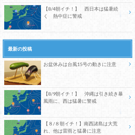
【8/4朝イチ！】 西日本は猛暑続
く 熱中症に警戒
最新の投稿
お盆休みは台風15号の動きに注意
【8/9朝イチ！】 沖縄は引き続き暴
風雨に、西は猛暑に警戒
【８/８朝イチ！】南西諸島は大荒
れ、他は雷雨と猛暑に注意