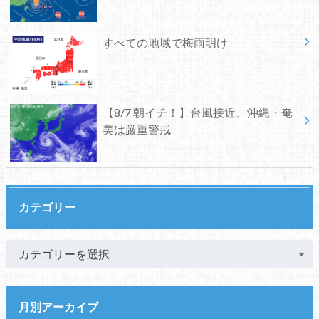
すべての地域で梅雨明け
【8/7 朝イチ！】台風接近、沖縄・奄
美は厳重警戒
カテゴリー
月別アーカイブ