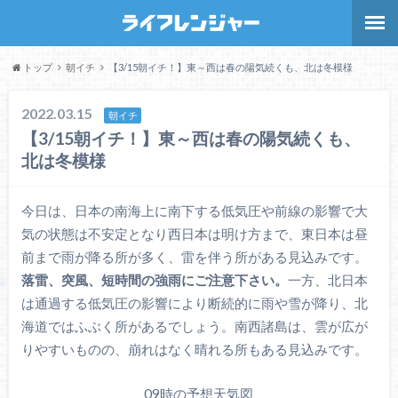
トップ
朝イチ
【3/15朝イチ！】東～西は春の陽気続くも、北は冬模様
2022.03.15
朝イチ
【3/15朝イチ！】東～西は春の陽気続くも、
北は冬模様
今日は、日本の南海上に南下する低気圧や前線の影響で大
気の状態は不安定となり西日本は明け方まで、東日本は昼
前まで雨が降る所が多く、雷を伴う所がある見込みです。
落雷、突風、短時間の強雨にご注意下さい。
一方、北日本
は通過する低気圧の影響により断続的に雨や雪が降り、北
海道ではふぶく所があるでしょう。南西諸島は、雲が広が
りやすいものの、崩れはなく晴れる所もある見込みです。
09時の予想天気図