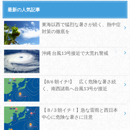
最新の人気記事
東海以西で猛烈な暑さが続く、熱中症
対策の徹底を
沖縄 台風13号接近で大荒れ警戒
【8/6 朝イチ!】 広く危険な暑さ続
く、南西諸島へ台風13号が接近
【８/３朝イチ！】急な雷雨と西日本
中心に危険な暑さに注意