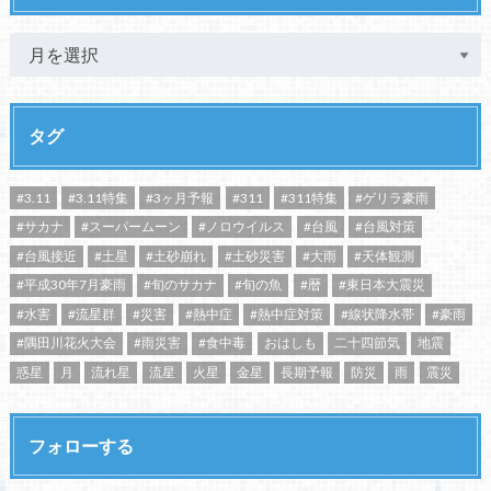
タグ
#3.11
#3.11特集
#3ヶ月予報
#311
#311特集
#ゲリラ豪雨
#サカナ
#スーパームーン
#ノロウイルス
#台風
#台風対策
#台風接近
#土星
#土砂崩れ
#土砂災害
#大雨
#天体観測
#平成30年7月豪雨
#旬のサカナ
#旬の魚
#暦
#東日本大震災
#水害
#流星群
#災害
#熱中症
#熱中症対策
#線状降水帯
#豪雨
#隅田川花火大会
#雨災害
#食中毒
おはしも
二十四節気
地震
惑星
月
流れ星
流星
火星
金星
長期予報
防災
雨
震災
フォローする