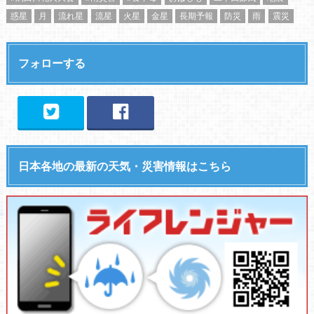
惑星
月
流れ星
流星
火星
金星
長期予報
防災
雨
震災
フォローする
日本各地の最新の天気・災害情報はこちら