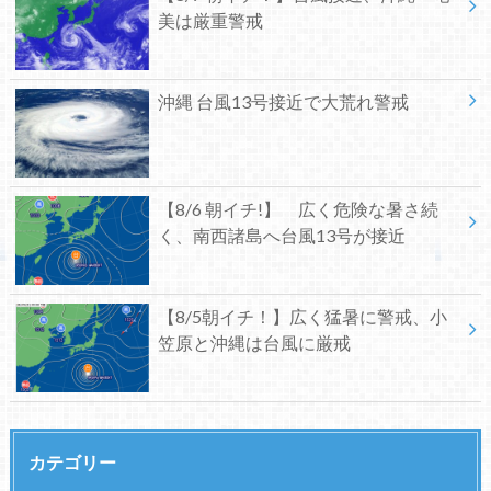
美は厳重警戒
沖縄 台風13号接近で大荒れ警戒
【8/6 朝イチ!】 広く危険な暑さ続
く、南西諸島へ台風13号が接近
【8/5朝イチ！】広く猛暑に警戒、小
笠原と沖縄は台風に厳戒
カテゴリー