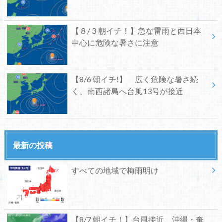
【８/３朝イチ！】急な雷雨と西日本
中心に危険な暑さに注意
【8/6 朝イチ!】 広く危険な暑さ続
く、南西諸島へ台風13号が接近
最新の投稿
すべての地域で梅雨明け
【8/7 朝イチ！】台風接近、沖縄・奄