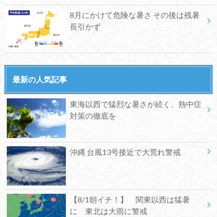
8月にかけて危険な暑さ その後は残暑
長引かず
最新の人気記事
東海以西で猛烈な暑さが続く、熱中症
対策の徹底を
沖縄 台風13号接近で大荒れ警戒
【8/1朝イチ！】 関東以西は猛暑
に 東北は大雨に警戒