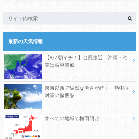
最新の天気情報
【8/7 朝イチ！】台風接近、沖縄・奄
美は厳重警戒
東海以西で猛烈な暑さが続く、熱中症
対策の徹底を
すべての地域で梅雨明け