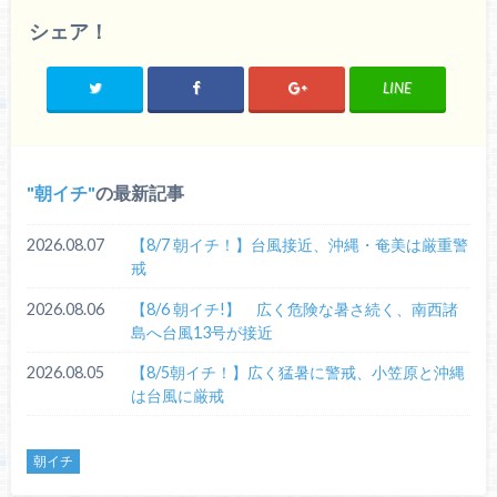
シェア！
LINE
朝イチ
の最新記事
2026.08.07
【8/7 朝イチ！】台風接近、沖縄・奄美は厳重警
戒
2026.08.06
【8/6 朝イチ!】 広く危険な暑さ続く、南西諸
島へ台風13号が接近
2026.08.05
【8/5朝イチ！】広く猛暑に警戒、小笠原と沖縄
は台風に厳戒
朝イチ