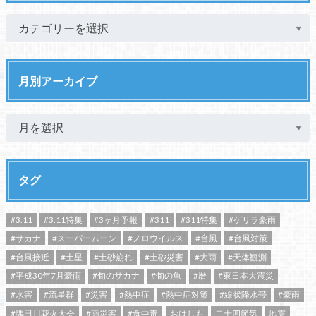
月別アーカイブ
タグ
#3.11
#3.11特集
#3ヶ月予報
#311
#311特集
#ゲリラ豪雨
#サカナ
#スーパームーン
#ノロウイルス
#台風
#台風対策
#台風接近
#土星
#土砂崩れ
#土砂災害
#大雨
#天体観測
#平成30年7月豪雨
#旬のサカナ
#旬の魚
#暦
#東日本大震災
#水害
#流星群
#災害
#熱中症
#熱中症対策
#線状降水帯
#豪雨
#隅田川花火大会
#雨災害
#食中毒
おはしも
二十四節気
地震