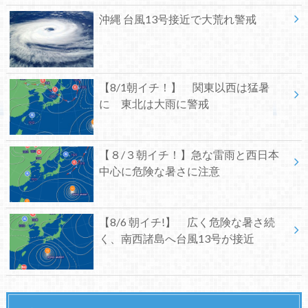
沖縄 台風13号接近で大荒れ警戒
【8/1朝イチ！】 関東以西は猛暑
に 東北は大雨に警戒
【８/３朝イチ！】急な雷雨と西日本
中心に危険な暑さに注意
【8/6 朝イチ!】 広く危険な暑さ続
く、南西諸島へ台風13号が接近