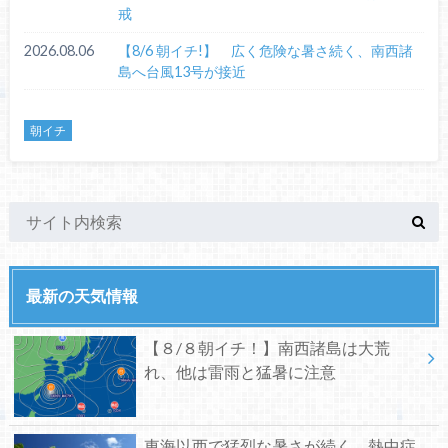
戒
2026.08.06
【8/6 朝イチ!】 広く危険な暑さ続く、南西諸
島へ台風13号が接近
朝イチ
最新の天気情報
【８/８朝イチ！】南西諸島は大荒
れ、他は雷雨と猛暑に注意
東海以西で猛烈な暑さが続く、熱中症