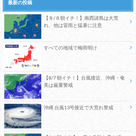
最新の投稿
【８/８朝イチ！】南西諸島は大荒
れ、他は雷雨と猛暑に注意
すべての地域で梅雨明け
【8/7 朝イチ！】台風接近、沖縄・奄
美は厳重警戒
沖縄 台風13号接近で大荒れ警戒