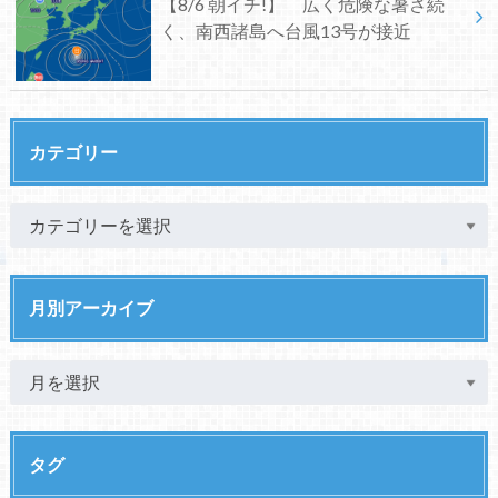
【8/6 朝イチ!】 広く危険な暑さ続
く、南西諸島へ台風13号が接近
カテゴリー
月別アーカイブ
タグ