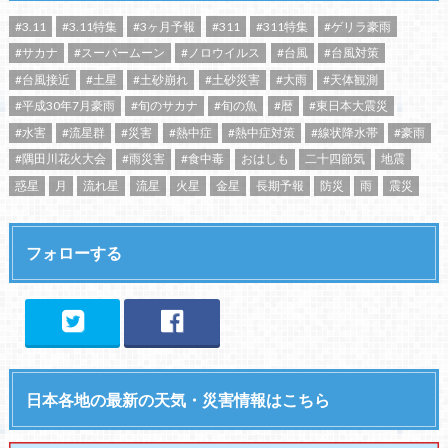
#3.11
#3.11特集
#3ヶ月予報
#311
#311特集
#ゲリラ豪雨
#サカナ
#スーパームーン
#ノロウイルス
#台風
#台風対策
#台風接近
#土星
#土砂崩れ
#土砂災害
#大雨
#天体観測
#平成30年7月豪雨
#旬のサカナ
#旬の魚
#暦
#東日本大震災
#水害
#流星群
#災害
#熱中症
#熱中症対策
#線状降水帯
#豪雨
#隅田川花火大会
#雨災害
#食中毒
おはしも
二十四節気
地震
惑星
月
流れ星
流星
火星
金星
長期予報
防災
雨
震災
フォローする
日本各地の最新の天気・災害情報はこちら