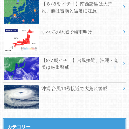
【８/８朝イチ！】南西諸島は大荒
れ、他は雷雨と猛暑に注意
すべての地域で梅雨明け
【8/7 朝イチ！】台風接近、沖縄・奄
美は厳重警戒
沖縄 台風13号接近で大荒れ警戒
カテゴリー