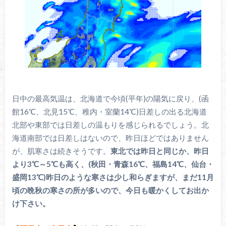
日中の最高気温は、北海道で今頃(平年)の陽気に戻り、(函
館16℃、北見15℃、稚内・室蘭14℃)日差しの出る北海道
北部や東部では日差しの温もりを感じられるでしょう。北
海道南部では日差しはないので、昨日ほどではありません
が、肌寒さは続きそうです。
東北では昨日と同じか、昨日
より3℃～5℃も高く、(秋田・青森16℃、福島14℃、仙台・
盛岡13℃)昨日のような寒さは少し和らぎますが、まだ11月
頃の晩秋の寒さの所が多いので、今日も暖かくしてお出か
け下さい。