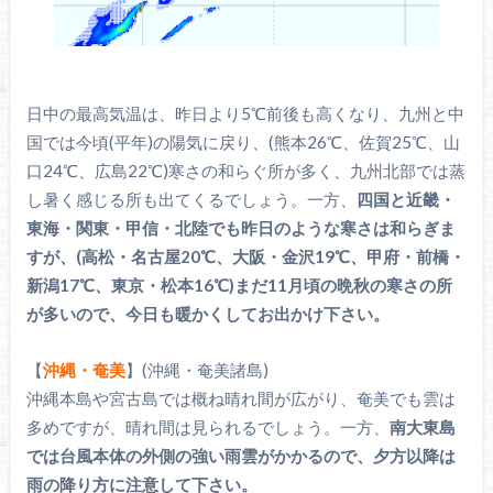
日中の最高気温は、昨日より5℃前後も高くなり、九州と中
国では今頃(平年)の陽気に戻り、(熊本26℃、佐賀25℃、山
口24℃、広島22℃)寒さの和らぐ所が多く、九州北部では蒸
し暑く感じる所も出てくるでしょう。一方、
四国と近畿・
東海・関東・甲信・北陸でも昨日のような寒さは和らぎま
すが、(高松・名古屋20℃、大阪・金沢19℃、甲府・前橋・
新潟17℃、東京・松本16℃)まだ11月頃の晩秋の寒さの所
が多いので、今日も暖かくしてお出かけ下さい。
【
沖縄・奄美
】(沖縄・奄美諸島)
沖縄本島や宮古島では概ね晴れ間が広がり、奄美でも雲は
多めですが、晴れ間は見られるでしょう。一方、
南大東島
では台風本体の外側の強い雨雲がかかるので、夕方以降は
雨の降り方に注意して下さい。