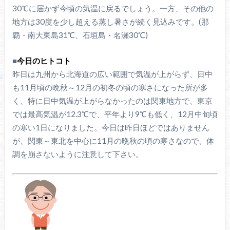
30℃に届かず今頃の気温に戻るでしょう。一方、その他の
地方は30度を少し超える蒸し暑さが続く見込みです。(那
覇・南大東島31℃、石垣島・名瀬30℃)
■
今日のヒトコト
昨日は九州から北海道の広い範囲で気温が上がらず、日中
も11月頃の晩秋～12月の初冬の頃の寒さになった所が多
く、特に日中気温が上がらなかったのは関東地方で、東京
では最高気温が12.3℃で、平年より9℃も低く、12月中旬頃
の寒い1日になりました。今日は昨日ほどではありません
が、関東～東北を中心に11月の晩秋の頃の寒さなので、体
調を崩さないように注意して下さい。