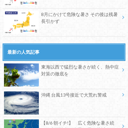
8月にかけて危険な暑さ その後は残暑
長引かず
最新の人気記事
東海以西で猛烈な暑さが続く、熱中症
対策の徹底を
沖縄 台風13号接近で大荒れ警戒
【8/6 朝イチ!】 広く危険な暑さ続