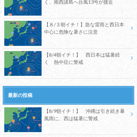
く、南西諸島へ台風13号が接近
【８/３朝イチ！】急な雷雨と西日本
中心に危険な暑さに注意
【8/4朝イチ！】 西日本は猛暑続
く 熱中症に警戒
最新の投稿
【8/9朝イチ！】 沖縄は引き続き暴
風雨に、西は猛暑に警戒