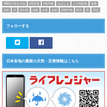
#隅田川花火大会
#雨災害
#食中毒
おはしも
二十四節気
地震
惑星
月
流れ星
流星
火星
金星
長期予報
防災
雨
震災
フォローする
日本各地の最新の天気・災害情報はこちら