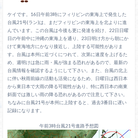
ケイです。16日午前3時にフィリピンの東海上で発生した
台風21号(ラン)は、まだフィリピンの東海上を北よりに進
んでいます。この台風は今後も更に発達を続け、22日日曜
日の午前中に沖縄の東海上を通り、23日明け方から朝にか
けて東海地方にかなり接近し、上陸する可能性がありま
す。台風は本州に近づくにつれて、次第に速度を上げるた
め、週明けは急に雨・風が強まる恐れがあるので、最新の
台風情報を確認するようにして下さい。また、台風の北上
に伴い秋雨前線の活動も活発になるため、日曜日は西日本
から東日本で大雨の降る可能性があり、特に西日本の南東
斜面では激しい雨の降る恐れがあるので注意して下さい。
ちなみに台風21号が本州に上陸すると、過去3番目に遅い
記録になります。
午前3時台風21号進路予想図