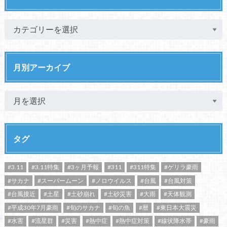
月別アーカイブ
タグ
#3.11
#3.11特集
#3ヶ月予報
#311
#311特集
#ゲリラ豪雨
#サカナ
#スーパームーン
#ノロウイルス
#台風
#台風対策
#台風接近
#土星
#土砂崩れ
#土砂災害
#大雨
#天体観測
#平成30年7月豪雨
#旬のサカナ
#旬の魚
#暦
#東日本大震災
#水害
#流星群
#災害
#熱中症
#熱中症対策
#線状降水帯
#豪雨