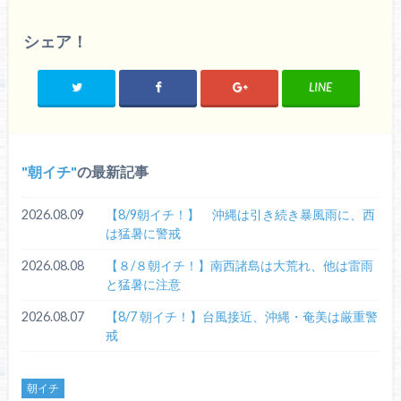
シェア！
LINE
朝イチ
の最新記事
2026.08.09
【8/9朝イチ！】 沖縄は引き続き暴風雨に、西
は猛暑に警戒
2026.08.08
【８/８朝イチ！】南西諸島は大荒れ、他は雷雨
と猛暑に注意
2026.08.07
【8/7 朝イチ！】台風接近、沖縄・奄美は厳重警
戒
朝イチ