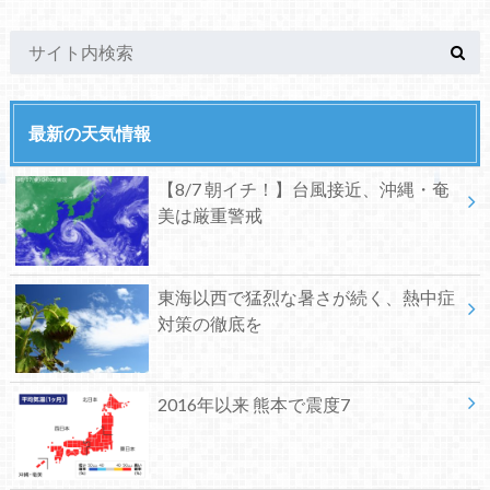
最新の天気情報
【8/7 朝イチ！】台風接近、沖縄・奄
美は厳重警戒
東海以西で猛烈な暑さが続く、熱中症
対策の徹底を
2016年以来 熊本で震度7