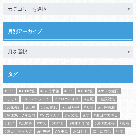
月別アーカイブ
タグ
#3.11
#3.11特集
#3ヶ月予報
#311
#311特集
#ゲリラ豪雨
#サカナ
#スーパームーン
#ノロウイルス
#台風
#台風対策
#台風接近
#土星
#土砂崩れ
#土砂災害
#大雨
#天体観測
#平成30年7月豪雨
#旬のサカナ
#旬の魚
#暦
#東日本大震災
#水害
#流星群
#災害
#熱中症
#熱中症対策
#線状降水帯
#豪雨
#隅田川花火大会
#雨災害
#食中毒
おはしも
二十四節気
地震