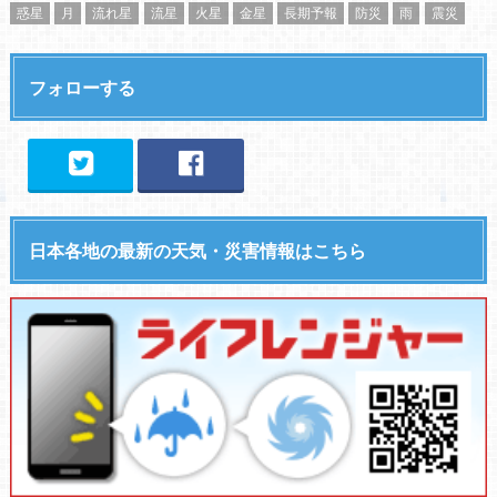
惑星
月
流れ星
流星
火星
金星
長期予報
防災
雨
震災
フォローする
日本各地の最新の天気・災害情報はこちら