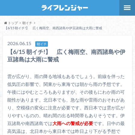
トップ
朝イチ
【6/15 朝イチ!】 広く梅雨空、南西諸島や伊豆諸島は大雨に警戒
2026.06.15
朝イチ
【6/15 朝イチ!】 広く梅雨空、南西諸島や伊
豆諸島は大雨に警戒
雲が広がり、雨の降る地域もあるでしょう。前線を伴った
低気圧の影響で、関東から東海では朝から雨の予想です。
午後にはやむところもありますが、その後もにわか雨の可
能性があります。北日本でも、急な雨や雷雨のおそれがあ
り、空模様の変化に注意が必要です。西日本では雲が広が
りやすいものの、晴れ間の出る時間帯もありそうです。伊
豆諸島や南西諸島では
大雨への警戒が必要
です。日中の最
高気温は、北日本から東日本では昨日より下がる予想で