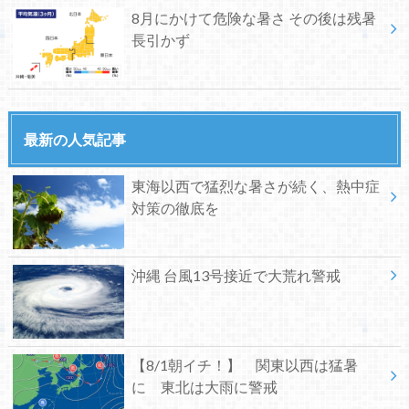
8月にかけて危険な暑さ その後は残暑
長引かず
最新の人気記事
東海以西で猛烈な暑さが続く、熱中症
対策の徹底を
沖縄 台風13号接近で大荒れ警戒
【8/1朝イチ！】 関東以西は猛暑
に 東北は大雨に警戒