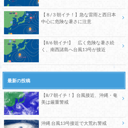
【８/３朝イチ！】急な雷雨と西日本
中心に危険な暑さに注意
【8/6 朝イチ!】 広く危険な暑さ続
く、南西諸島へ台風13号が接近
最新の投稿
【8/7 朝イチ！】台風接近、沖縄・奄
美は厳重警戒
沖縄 台風13号接近で大荒れ警戒