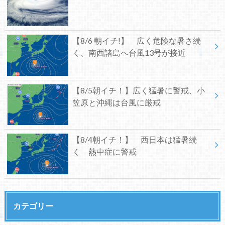
【8/6 朝イチ!】 広く危険な暑さ続
く、南西諸島へ台風13号が接近
【8/5朝イチ！】広く猛暑に警戒、小
笠原と沖縄は台風に厳戒
【8/4朝イチ！】 西日本は猛暑続
く 熱中症に警戒
カテゴリー