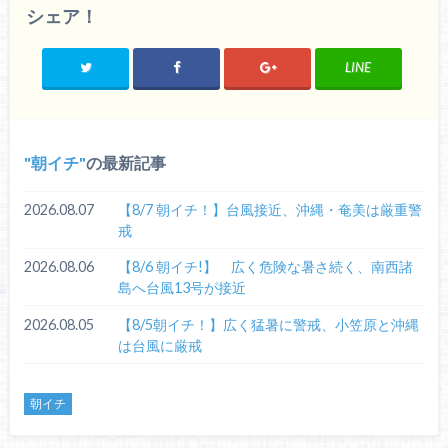
シェア！
LINE
朝イチ
の最新記事
2026.08.07
【8/7 朝イチ！】台風接近、沖縄・奄美は厳重警
戒
2026.08.06
【8/6 朝イチ!】 広く危険な暑さ続く、南西諸
島へ台風13号が接近
2026.08.05
【8/5朝イチ！】広く猛暑に警戒、小笠原と沖縄
は台風に厳戒
朝イチ