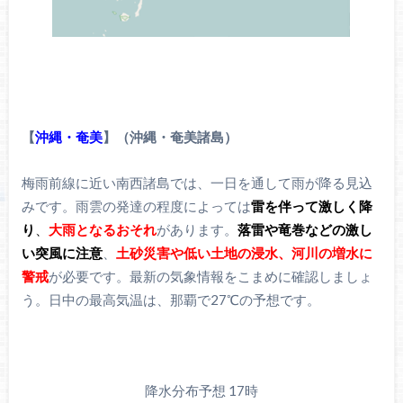
【
沖縄・奄美
】（沖縄・奄美諸島）
梅雨前線に近い南西諸島では、一日を通して雨が降る見込
みです。雨雲の発達の程度によっては
雷を伴って激しく降
り
、
大雨となるおそれ
があります。
落雷や竜巻などの激し
い突風に注意
、
土砂災害や低い土地の浸水、河川の増水に
警戒
が必要です。最新の気象情報をこまめに確認しましょ
う。日中の最高気温は、那覇で27℃の予想です。
降水分布予想 17時