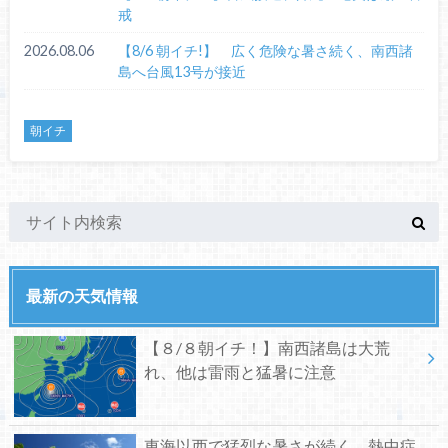
戒
2026.08.06
【8/6 朝イチ!】 広く危険な暑さ続く、南西諸
島へ台風13号が接近
朝イチ
最新の天気情報
【８/８朝イチ！】南西諸島は大荒
れ、他は雷雨と猛暑に注意
東海以西で猛烈な暑さが続く、熱中症