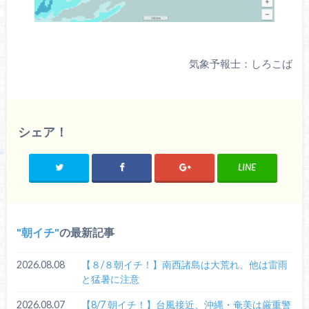
気象予報士：しろこば
シェア！
LINE
朝イチ
の最新記事
2026.08.08
【８/８朝イチ！】南西諸島は大荒れ、他は雷雨
と猛暑に注意
2026.08.07
【8/7 朝イチ！】台風接近、沖縄・奄美は厳重警