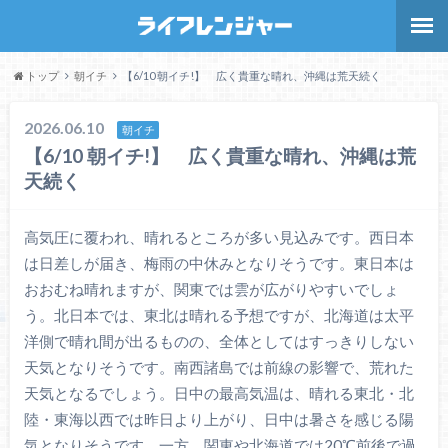
トップ
朝イチ
【6/10 朝イチ!】 広く貴重な晴れ、沖縄は荒天続く
2026.06.10
朝イチ
【6/10 朝イチ!】 広く貴重な晴れ、沖縄は荒
天続く
高気圧に覆われ、晴れるところが多い見込みです。西日本
は日差しが届き、梅雨の中休みとなりそうです。東日本は
おおむね晴れますが、関東では雲が広がりやすいでしょ
う。北日本では、東北は晴れる予想ですが、北海道は太平
洋側で晴れ間が出るものの、全体としてはすっきりしない
天気となりそうです。南西諸島では前線の影響で、荒れた
天気となるでしょう。日中の最高気温は、晴れる東北・北
陸・東海以西では昨日より上がり、日中は暑さを感じる陽
気となりそうです。一方、関東や北海道では20℃前後で過