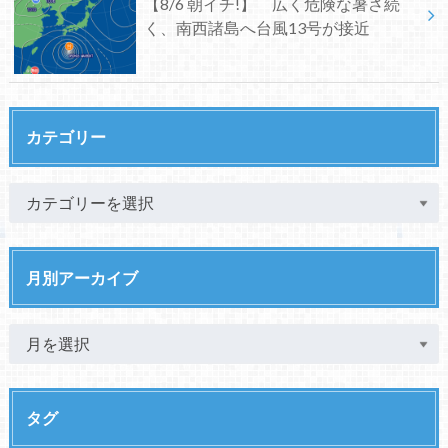
【8/6 朝イチ!】 広く危険な暑さ続
く、南西諸島へ台風13号が接近
カテゴリー
月別アーカイブ
タグ