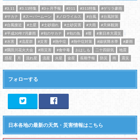
#3.11
#3.11特集
#3ヶ月予報
#311
#311特集
#ゲリラ豪雨
#サカナ
#スーパームーン
#ノロウイルス
#台風
#台風対策
#台風接近
#土星
#土砂崩れ
#土砂災害
#大雨
#天体観測
#平成30年7月豪雨
#旬のサカナ
#旬の魚
#暦
#東日本大震災
#水害
#流星群
#災害
#熱中症
#熱中症対策
#線状降水帯
#豪雨
#隅田川花火大会
#雨災害
#食中毒
おはしも
二十四節気
地震
惑星
月
流れ星
流星
火星
金星
長期予報
防災
雨
震災
フォローする
日本各地の最新の天気・災害情報はこちら