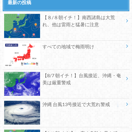
最新の投稿
【８/８朝イチ！】南西諸島は大荒
れ、他は雷雨と猛暑に注意
すべての地域で梅雨明け
【8/7 朝イチ！】台風接近、沖縄・奄
美は厳重警戒
沖縄 台風13号接近で大荒れ警戒