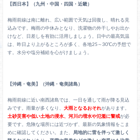
【西日本】（九州・中国・四国・近畿）
梅雨前線は南に離れ、広い範囲で天気は回復し、晴れる見
込みです。梅雨の中休みとなり、洗濯物の外干しやお出か
けなど、日差しを有効に活用しましょう。日中の最高気温
は、昨日より上がるところが多く、各地25～30℃の予想で
す。水分や塩分補給を心がけましょう。
【沖縄・奄美】（沖縄・奄美諸島）
梅雨前線に近い南西諸島では、一日を通して雨が降る見込
みです。雨量が多くなり、
大雨となるおそれ
があります。
土砂災害や低い土地の浸水、河川の増水や氾濫に警戒
が必
要です。危険な場所には近づかず、最新の気象情報をこま
めに確認してください。また、
局地的に雷を伴って激しく