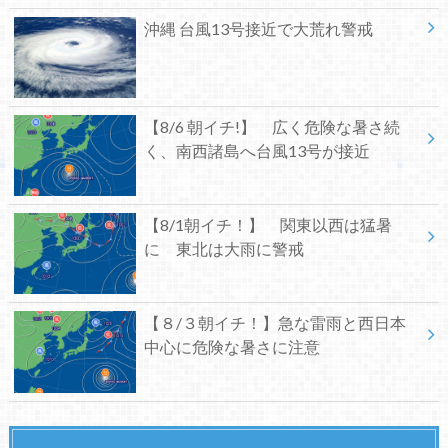
沖縄 台風13号接近で大荒れ警戒
【8/6 朝イチ!】 広く危険な暑さ続
く、南西諸島へ台風13号が接近
【8/1朝イチ！】 関東以西は猛暑
に 東北は大雨に警戒
【８/３朝イチ！】急な雷雨と西日本
中心に危険な暑さに注意