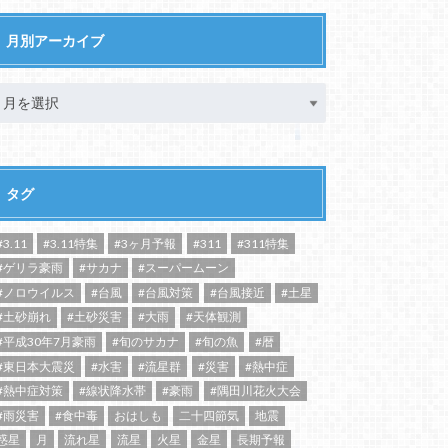
月別アーカイブ
タグ
#3.11
#3.11特集
#3ヶ月予報
#311
#311特集
#ゲリラ豪雨
#サカナ
#スーパームーン
#ノロウイルス
#台風
#台風対策
#台風接近
#土星
#土砂崩れ
#土砂災害
#大雨
#天体観測
#平成30年7月豪雨
#旬のサカナ
#旬の魚
#暦
#東日本大震災
#水害
#流星群
#災害
#熱中症
#熱中症対策
#線状降水帯
#豪雨
#隅田川花火大会
#雨災害
#食中毒
おはしも
二十四節気
地震
惑星
月
流れ星
流星
火星
金星
長期予報