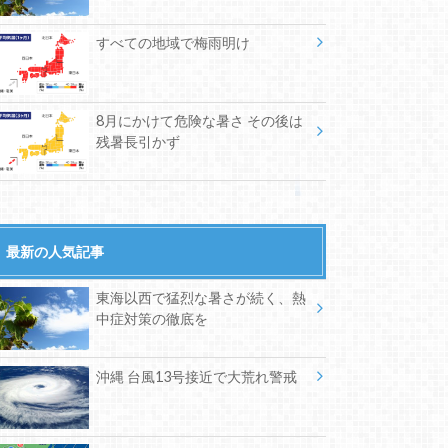
すべての地域で梅雨明け
8月にかけて危険な暑さ その後は
残暑長引かず
最新の人気記事
東海以西で猛烈な暑さが続く、熱
中症対策の徹底を
沖縄 台風13号接近で大荒れ警戒