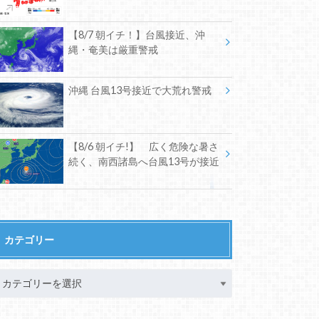
【8/7 朝イチ！】台風接近、沖
縄・奄美は厳重警戒
沖縄 台風13号接近で大荒れ警戒
【8/6 朝イチ!】 広く危険な暑さ
続く、南西諸島へ台風13号が接近
カテゴリー