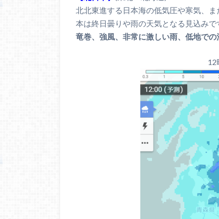
北北東進する日本海の低気圧や寒気、ま
本は終日曇りや雨の天気となる見込みで
竜巻、強風、非常に激しい雨、低地での
1