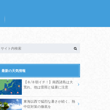
最新の天気情報
【８/８朝イチ！】南西諸島は大
荒れ、他は雷雨と猛暑に注意
東海以西で猛烈な暑さが続く、熱
中症対策の徹底を