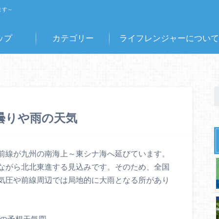
ます～
ップ
カテゴリー
ライフレンジャーについて
に曇りや雨の天気
前線が九州の南海上～東シナ海へ延びています。
ながら北北東進する見込みです。そのため、全国
気圧や前線周辺では局地的に大雨となる所があり
時の予想天気図