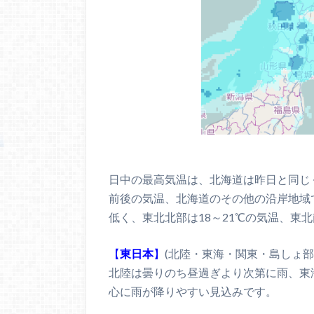
日中の最高気温は、北海道は昨日と同じ
前後の気温、北海道のその他の沿岸地域で
低く、東北北部は18～21℃の気温、東
【
東日本
】
(北陸・東海・関東・島しょ部
北陸は曇りのち昼過ぎより次第に雨、東
心に雨が降りやすい見込みです。