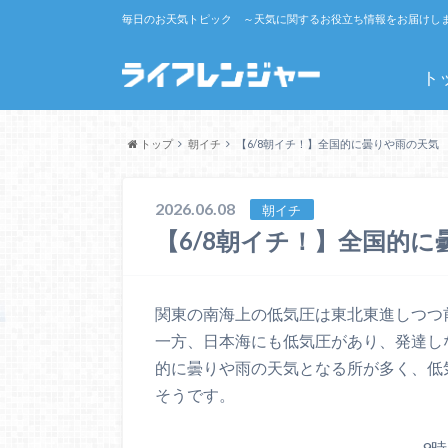
毎日のお天気トピック ～天気に関するお役立ち情報をお届けし
ト
トップ
朝イチ
【6/8朝イチ！】全国的に曇りや雨の天気
2026.06.08
朝イチ
【6/8朝イチ！】全国的
関東の南海上の低気圧は東北東進しつつ
一方、日本海にも低気圧があり、発達し
的に曇りや雨の天気となる所が多く、低
そうです。
9