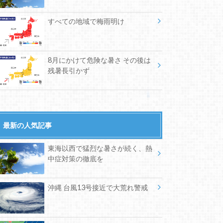
すべての地域で梅雨明け
8月にかけて危険な暑さ その後は
残暑長引かず
最新の人気記事
東海以西で猛烈な暑さが続く、熱
中症対策の徹底を
沖縄 台風13号接近で大荒れ警戒