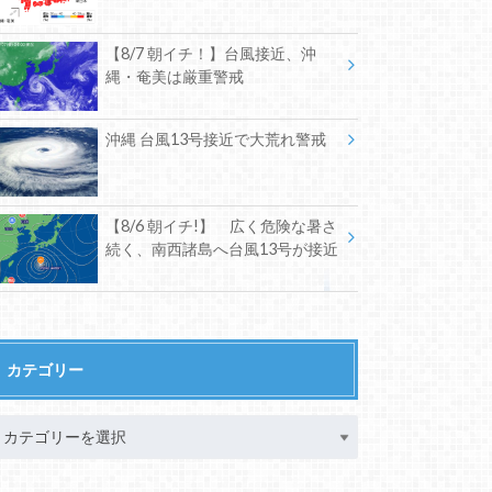
【8/7 朝イチ！】台風接近、沖
縄・奄美は厳重警戒
沖縄 台風13号接近で大荒れ警戒
【8/6 朝イチ!】 広く危険な暑さ
続く、南西諸島へ台風13号が接近
カテゴリー