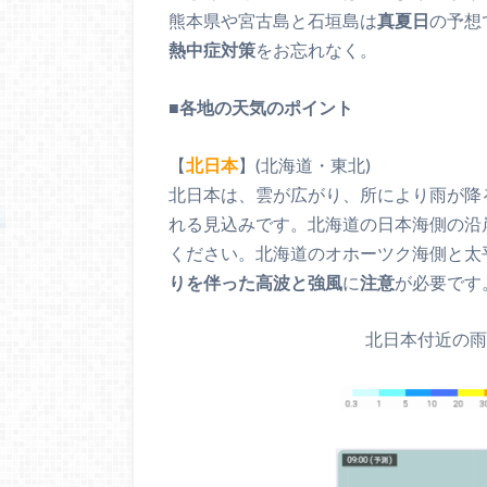
熊本県や宮古島と石垣島は
真夏日
の予想
熱中症対策
をお忘れなく。
■
各地の天気のポイント
【
北日本
】(北海道・東北)
北日本は、雲が広がり、所により雨が降
れる見込みです。北海道の日本海側の沿
ください。北海道のオホーツク海側と太
りを伴った高波と強風
に
注意
が必要です
北日本付近の雨