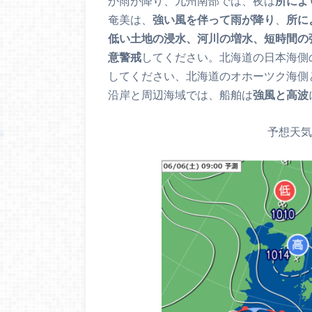
か雨が降り、九州南部では、夜は
所によ
奄美は、
強い風を伴って雨が降り
、
所に
低い土地の浸水、河川の増水、短時間の
意警戒
してください。北海道の日本海側
してください、北海道のオホーツク海側
沿岸と周辺海域では、船舶は
強風と高波
予想天気