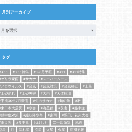
月別アーカイブ
タグ
#3.11
#3.11特集
#3ヶ月予報
#311
#311特集
#ゲリラ豪雨
#サカナ
#スーパームーン
#ノロウイルス
#台風
#台風対策
#台風接近
#土星
#土砂崩れ
#土砂災害
#大雨
#天体観測
#平成30年7月豪雨
#旬のサカナ
#旬の魚
#暦
#東日本大震災
#水害
#流星群
#災害
#熱中症
#熱中症対策
#線状降水帯
#豪雨
#隅田川花火大会
#雨災害
#食中毒
おはしも
二十四節気
地震
惑星
月
流れ星
流星
火星
金星
長期予報