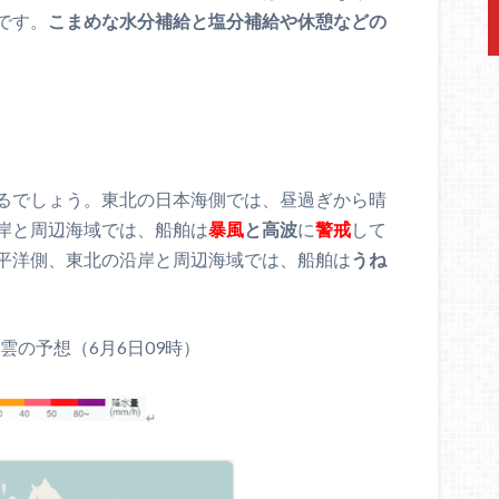
です。
こまめな水分補給と塩分補給や休憩などの
るでしょう。東北の日本海側では、昼過ぎから晴
岸と周辺海域では、船舶は
暴風
と高波
に
警戒
して
平洋側、東北の沿岸と周辺海域では、船舶は
うね
。
雲の予想（6月6日09時）