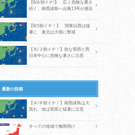
【8/6 朝イチ!】 広く危険な暑さ
続く、南西諸島へ台風13号が接近
【8/1朝イチ！】 関東以西は猛
暑に 東北は大雨に警戒
【８/３朝イチ！】急な雷雨と西
日本中心に危険な暑さに注意
最新の投稿
【８/８朝イチ！】南西諸島は大
荒れ、他は雷雨と猛暑に注意
すべての地域で梅雨明け