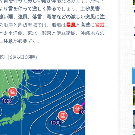
り雷を伴って激しい雨が降る
見込みです。沖縄・
より雷を伴って激しく降る
でしょう。
土砂災害、
強い雨、強風、落雷、竜巻などの激しい突風
に
注
の沿岸と周辺海域では、船舶は
暴風
と
高波
に
警戒
と太平洋側、東北、関東と伊豆諸島、沖縄地方の
に
注意
が必要です。
図（6月6日09時）