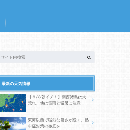
最新の天気情報
【８/８朝イチ！】南西諸島は大
荒れ、他は雷雨と猛暑に注意
東海以西で猛烈な暑さが続く、熱
中症対策の徹底を