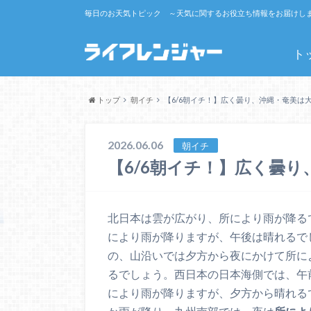
毎日のお天気トピック ～天気に関するお役立ち情報をお届けし
ト
トップ
朝イチ
【6/6朝イチ！】広く曇り、沖縄・奄美は
2026.06.06
朝イチ
【6/6朝イチ！】広く曇
北日本は雲が広がり、所により雨が降る
により雨が降りますが、午後は晴れるで
の、山沿いでは夕方から夜にかけて所に
るでしょう。西日本の日本海側では、午
により雨が降りますが、夕方から晴れる