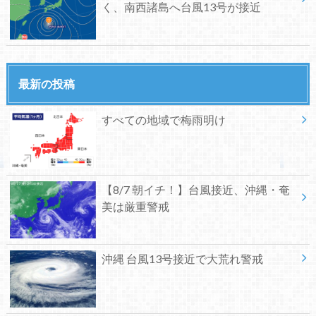
く、南西諸島へ台風13号が接近
最新の投稿
すべての地域で梅雨明け
【8/7 朝イチ！】台風接近、沖縄・奄
美は厳重警戒
沖縄 台風13号接近で大荒れ警戒