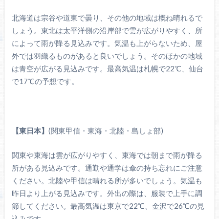
北海道は宗谷や道東で曇り、その他の地域は概ね晴れるで
しょう。東北は太平洋側の沿岸部で雲が広がりやすく、所
によって雨が降る見込みです。気温も上がらないため、屋
外では羽織るものがあると良いでしょう。そのほかの地域
は青空が広がる見込みです。最高気温は札幌で22℃、仙台
で17℃の予想です。
【東日本】
(関東甲信・東海・北陸・島しょ部)
関東や東海は雲が広がりやすく、東海では朝まで雨が降る
所がある見込みです。通勤や通学は傘の持ち忘れにご注意
ください。北陸や甲信は晴れる所が多いでしょう。気温も
昨日より上がる見込みです。外出の際は、服装で上手に調
節してください。最高気温は東京で22℃、金沢で26℃の見
込みです。