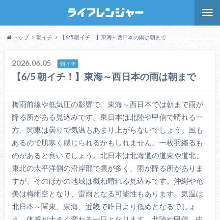
トップ
朝イチ
【6/5 朝イチ！】東海～西日本の雨は朝まで
2026.06.05
朝イチ
【6/5 朝イチ！】東海～西日本の雨は朝まで
梅雨前線や低気圧の影響で、東海～西日本では朝まで雨が
降る所がある見込みです。東日本は北陸や甲信で晴れる一
方、関東は曇りで気温もあまり上がらないでしょう。風も
あるので肌寒く感じられるかもしれません。一枚羽織るも
のがあると良いでしょう。北日本は北海道の道東や道北、
東北の太平洋側の沿岸部で雲が多く、雨が降る所がありま
すが、そのほかの地域は概ね晴れる見込みです。沖縄や奄
美は梅雨空となり、雷雨となる可能性もあります。気温は
北日本～関東、東海、近畿で昨日より低めとなるでしょ
う。体感が大きく変わる一日となります。北陸や甲信、中