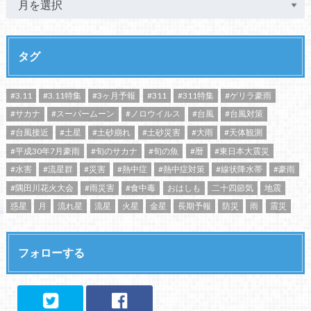
タグ
#3.11
#3.11特集
#3ヶ月予報
#311
#311特集
#ゲリラ豪雨
#サカナ
#スーパームーン
#ノロウイルス
#台風
#台風対策
#台風接近
#土星
#土砂崩れ
#土砂災害
#大雨
#天体観測
#平成30年7月豪雨
#旬のサカナ
#旬の魚
#暦
#東日本大震災
#水害
#流星群
#災害
#熱中症
#熱中症対策
#線状降水帯
#豪雨
#隅田川花火大会
#雨災害
#食中毒
おはしも
二十四節気
地震
惑星
月
流れ星
流星
火星
金星
長期予報
防災
雨
震災
フォローする