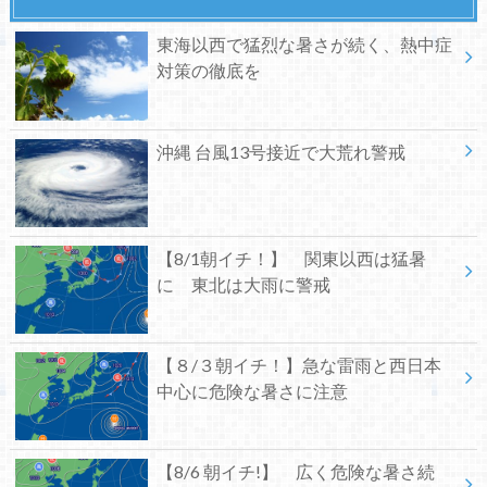
東海以西で猛烈な暑さが続く、熱中症
対策の徹底を
沖縄 台風13号接近で大荒れ警戒
【8/1朝イチ！】 関東以西は猛暑
に 東北は大雨に警戒
【８/３朝イチ！】急な雷雨と西日本
中心に危険な暑さに注意
【8/6 朝イチ!】 広く危険な暑さ続