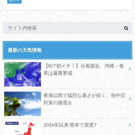
朝イチ
最新の天気情報
【8/7 朝イチ！】台風接近、沖縄・奄
美は厳重警戒
東海以西で猛烈な暑さが続く、熱中症
対策の徹底を
2016年以来 熊本で震度7