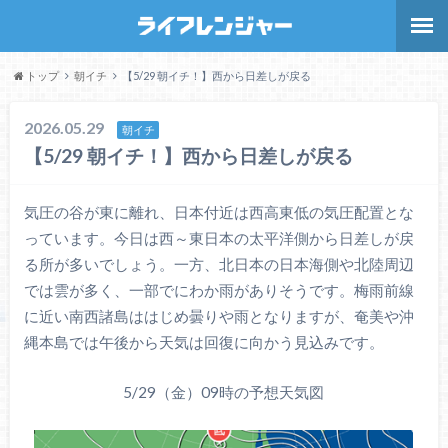
トップ
朝イチ
【5/29 朝イチ！】西から日差しが戻る
2026.05.29
朝イチ
【5/29 朝イチ！】西から日差しが戻る
気圧の谷が東に離れ、日本付近は西高東低の気圧配置とな
っています。今日は西～東日本の太平洋側から日差しが戻
る所が多いでしょう。一方、北日本の日本海側や北陸周辺
では雲が多く、一部でにわか雨がありそうです。梅雨前線
に近い南西諸島ははじめ曇りや雨となりますが、奄美や沖
縄本島では午後から天気は回復に向かう見込みです。
5/29（金）09時の予想天気図