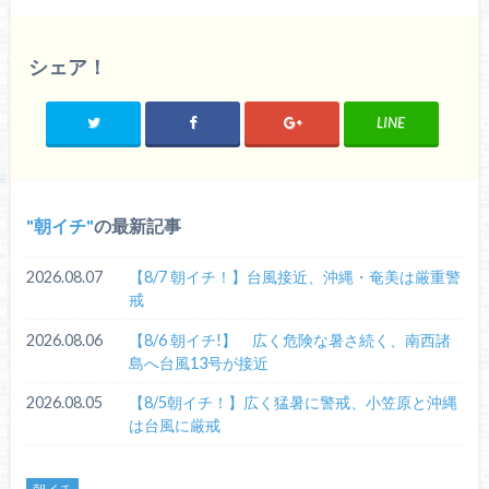
シェア！
LINE
朝イチ
の最新記事
2026.08.07
【8/7 朝イチ！】台風接近、沖縄・奄美は厳重警
戒
2026.08.06
【8/6 朝イチ!】 広く危険な暑さ続く、南西諸
島へ台風13号が接近
2026.08.05
【8/5朝イチ！】広く猛暑に警戒、小笠原と沖縄
は台風に厳戒