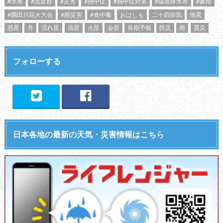
#水害
#流星群
#災害
#熱中症
#熱中症対策
#線状降水帯
#豪雨
#隅田川花火大会
#雨災害
#食中毒
おはしも
二十四節気
地震
惑星
月
流れ星
流星
火星
金星
長期予報
防災
雨
震災
フォローする
日本各地の最新の天気・災害情報はこちら