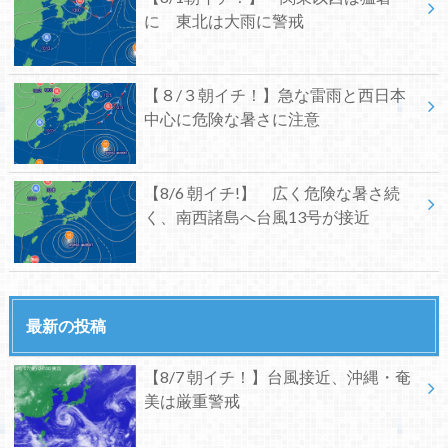
に 東北は大雨に警戒
【８/３朝イチ！】急な雷雨と西日本
中心に危険な暑さに注意
【8/6 朝イチ!】 広く危険な暑さ続
く、南西諸島へ台風13号が接近
最新の投稿
【8/7 朝イチ！】台風接近、沖縄・奄
美は厳重警戒