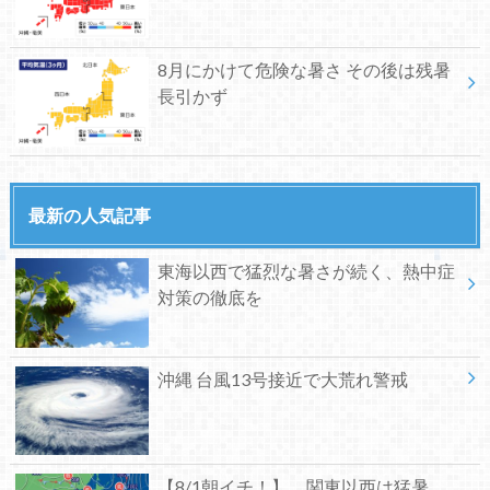
8月にかけて危険な暑さ その後は残暑
長引かず
最新の人気記事
東海以西で猛烈な暑さが続く、熱中症
対策の徹底を
沖縄 台風13号接近で大荒れ警戒
【8/1朝イチ！】 関東以西は猛暑