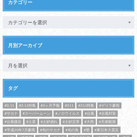
カテゴリー
月別アーカイブ
タグ
#3.11
#3.11特集
#3ヶ月予報
#311
#311特集
#ゲリラ豪雨
#サカナ
#スーパームーン
#ノロウイルス
#台風
#台風対策
#台風接近
#土星
#土砂崩れ
#土砂災害
#大雨
#天体観測
#平成30年7月豪雨
#旬のサカナ
#旬の魚
#暦
#東日本大震災