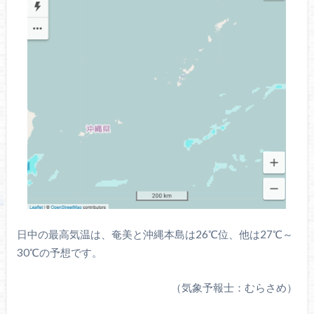
日中の最高気温は、奄美と沖縄本島は26℃位、他は27℃～
30℃の予想です。
（気象予報士：むらさめ）