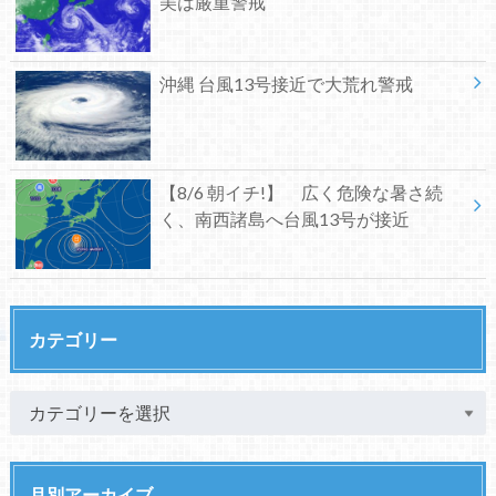
美は厳重警戒
沖縄 台風13号接近で大荒れ警戒
【8/6 朝イチ!】 広く危険な暑さ続
く、南西諸島へ台風13号が接近
カテゴリー
月別アーカイブ