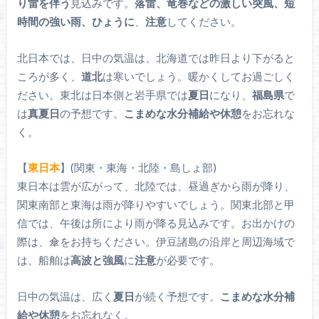
り雷を伴う
見込みです。
落雷、竜巻などの激しい突風、短
時間の強い雨、ひょうに
、
注意
してください。
北日本では、日中の気温は、北海道では昨日より下がると
ころが多く、
道北
は寒いでしょう。暖かくしてお過ごしく
ださい。東北は日本側と岩手県では
夏日
になり、
福島県
で
は
真夏日
の予想です。
こまめな水分補給や休憩
をお忘れな
く。
【
東日本
】(関東・東海・北陸・島しょ部)
東日本は雲が広がって、北陸では、昼過ぎから雨が降り、
関東南部と東海は雨が降りやすいでしょう。関東北部と甲
信では、午後は所により雨が降る見込みです。お出かけの
際は、傘をお持ちください。伊豆諸島の沿岸と周辺海域で
は、船舶は
高波と強風
に
注意
が必要です。
日中の気温は、広く
夏日
が続く予想です。
こまめな水分補
給や休憩
をお忘れなく。