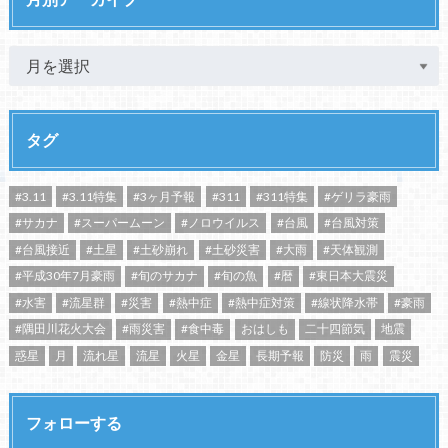
タグ
#3.11
#3.11特集
#3ヶ月予報
#311
#311特集
#ゲリラ豪雨
#サカナ
#スーパームーン
#ノロウイルス
#台風
#台風対策
#台風接近
#土星
#土砂崩れ
#土砂災害
#大雨
#天体観測
#平成30年7月豪雨
#旬のサカナ
#旬の魚
#暦
#東日本大震災
#水害
#流星群
#災害
#熱中症
#熱中症対策
#線状降水帯
#豪雨
#隅田川花火大会
#雨災害
#食中毒
おはしも
二十四節気
地震
惑星
月
流れ星
流星
火星
金星
長期予報
防災
雨
震災
フォローする