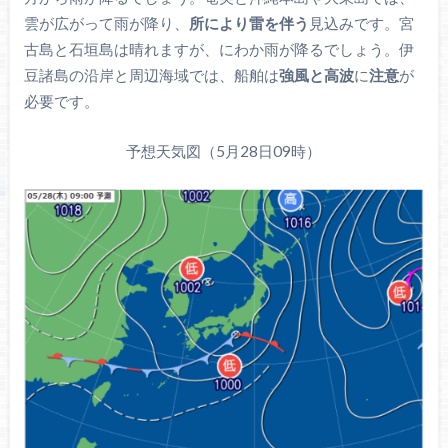
雲が広がって雨が降り、
所により雷を伴う
見込みです。宮
古島と石垣島は晴れますが、にわか雨が降るでしょう。伊
豆諸島の沿岸と周辺海域では、船舶は
強風と高波
に
注意
が
必要です。
予想天気図（5月28日09時）