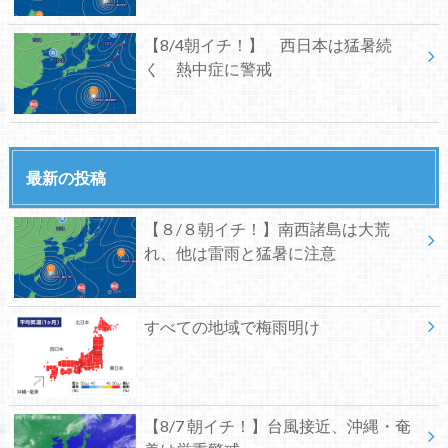
【8/4朝イチ！】 西日本は猛暑続
く 熱中症に警戒
最新の投稿
【８/８朝イチ！】南西諸島は大荒
れ、他は雷雨と猛暑に注意
すべての地域で梅雨明け
【8/7 朝イチ！】台風接近、沖縄・奄