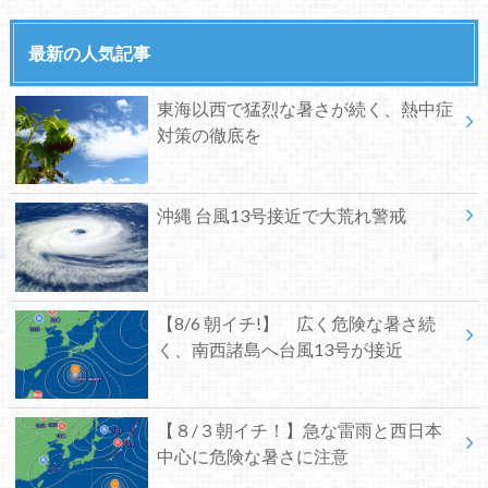
最新の人気記事
東海以西で猛烈な暑さが続く、熱中症
対策の徹底を
沖縄 台風13号接近で大荒れ警戒
【8/6 朝イチ!】 広く危険な暑さ続
く、南西諸島へ台風13号が接近
【８/３朝イチ！】急な雷雨と西日本
中心に危険な暑さに注意