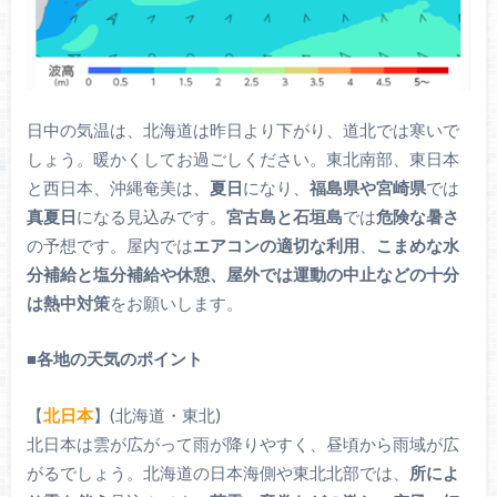
日中の気温は、北海道は昨日より下がり、道北では寒いで
しょう。暖かくしてお過ごしください。東北南部、東日本
と西日本、沖縄奄美は、
夏日
になり、
福島県や宮崎県
では
真夏日
になる見込みです。
宮古島と石垣島
では
危険な暑さ
の予想です。屋内では
エアコンの適切な利用
、
こまめな水
分補給と塩分補給や休憩、屋外では運動の中止などの十分
は熱中対策
をお願いします。
■
各地の天気のポイント
【
北日本
】(北海道・東北)
北日本は雲が広がって雨が降りやすく、昼頃から雨域が広
がるでしょう。北海道の日本海側や東北北部では、
所によ