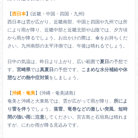
【
西日本
】
(近畿・中国・四国・九州)
西日本は雲が広がり、近畿南部、中国と四国や九州では所
により雨が降り、近畿中部と近畿北部や山陰では、夕方頃
から雨が降るでしょう。お出かけの際は、傘をお持ちくだ
さい。九州南部の太平洋側では、午後は晴れるでしょう。
日中の気温は、昨日より上がり、広い範囲で
夏日
の予想で
す。
宮崎県
では
真夏日
の予想です。
こまめな水分補給や休
憩などの熱中症対策
をしましょう。
【
沖縄・奄美
】(沖縄・奄美諸島)
奄美と沖縄と大東島では、雲が広がって雨が降り、
所によ
り雷を伴う
でしょう。
落雷、竜巻などの激しい突風、短時
間の強い雨
に
注意
してください。宮古島と石垣島は晴れま
すが、にわか雨が降る見込みです。