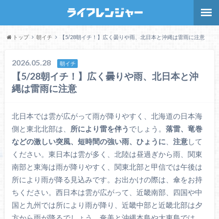
トップ
朝イチ
【5/28朝イチ！】広く曇りや雨、北日本と沖縄は雷雨に注意
2026.05.28
朝イチ
【5/28朝イチ！】広く曇りや雨、北日本と沖
縄は雷雨に注意
北日本では雲が広がって雨が降りやすく、北海道の日本海
側と東北北部は、
所により雷を伴う
でしょう。
落雷、竜巻
などの激しい突風、短時間の強い雨、ひょうに
、
注意
して
ください。東日本は雲が多く、北陸は昼過ぎから雨、関東
南部と東海は雨が降りやすく、関東北部と甲信では午後は
所により雨が降る見込みです。お出かけの際は、傘をお持
ちください。西日本は雲が広がって、近畿南部、四国や中
国と九州では所により雨が降り、近畿中部と近畿北部は夕
方から雨が降るでしょう。奄美と沖縄本島や大東島では、