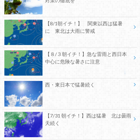
対策の徹底を
【8/1朝イチ！】 関東以西は猛暑
に 東北は大雨に警戒
【８/３朝イチ！】急な雷雨と西日本
中心に危険な暑さに注意
西・東日本で猛暑続く
【7/31 朝イチ！】西は猛暑 北は曇雨
天続く