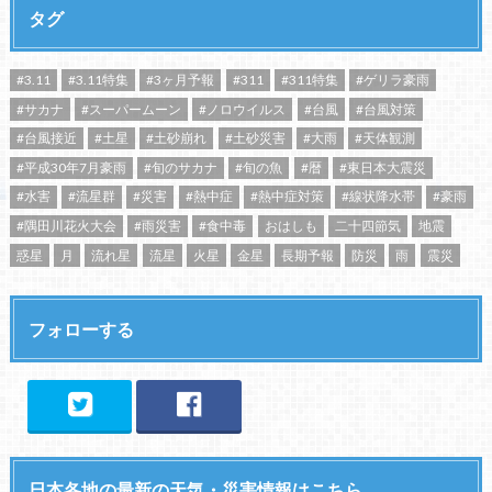
タグ
#3.11
#3.11特集
#3ヶ月予報
#311
#311特集
#ゲリラ豪雨
#サカナ
#スーパームーン
#ノロウイルス
#台風
#台風対策
#台風接近
#土星
#土砂崩れ
#土砂災害
#大雨
#天体観測
#平成30年7月豪雨
#旬のサカナ
#旬の魚
#暦
#東日本大震災
#水害
#流星群
#災害
#熱中症
#熱中症対策
#線状降水帯
#豪雨
#隅田川花火大会
#雨災害
#食中毒
おはしも
二十四節気
地震
惑星
月
流れ星
流星
火星
金星
長期予報
防災
雨
震災
フォローする
日本各地の最新の天気・災害情報はこちら