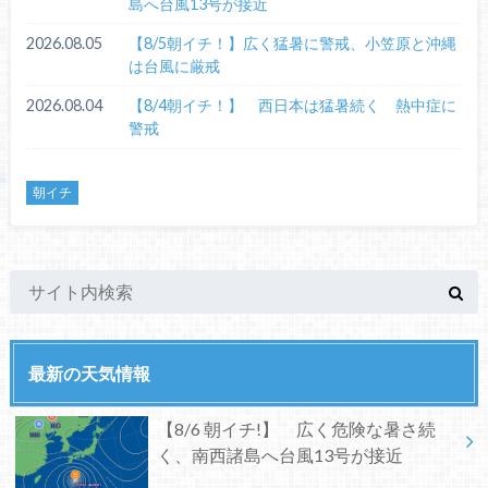
島へ台風13号が接近
2026.08.05
【8/5朝イチ！】広く猛暑に警戒、小笠原と沖縄
は台風に厳戒
2026.08.04
【8/4朝イチ！】 西日本は猛暑続く 熱中症に
警戒
朝イチ
最新の天気情報
【8/6 朝イチ!】 広く危険な暑さ続
く、南西諸島へ台風13号が接近