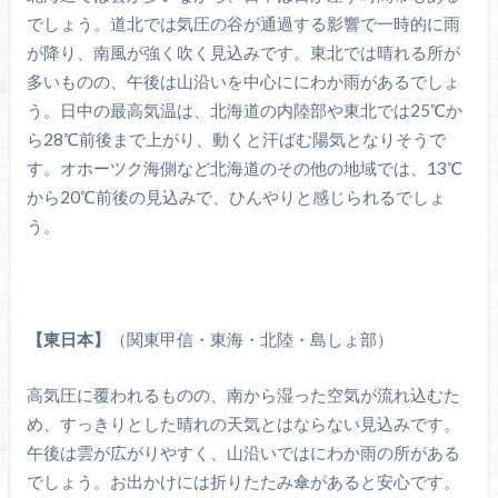
でしょう。道北では気圧の谷が通過する影響で一時的に雨
が降り、南風が強く吹く見込みです。東北では晴れる所が
多いものの、午後は山沿いを中心ににわか雨があるでしょ
う。日中の最高気温は、北海道の内陸部や東北では25℃か
ら28℃前後まで上がり、動くと汗ばむ陽気となりそうで
す。オホーツク海側など北海道のその他の地域では、13℃
から20℃前後の見込みで、ひんやりと感じられるでしょ
う。
【東日本】
（関東甲信・東海・北陸・島しょ部）
高気圧に覆われるものの、南から湿った空気が流れ込むた
め、すっきりとした晴れの天気とはならない見込みです。
午後は雲が広がりやすく、山沿いではにわか雨の所がある
でしょう。お出かけには折りたたみ傘があると安心です。