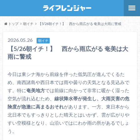
トップ
朝イチ
【5/26朝イチ！】 西から雨広がる 奄美は大雨に警戒
2026.05.26
朝イチ
【5/26朝イチ！】 西から雨広がる 奄美は大
雨に警戒
今日は東シナ海から前線を伴った低気圧が進んでくるた
め、南西諸島や西日本では雨や曇りの天気となる見込みで
す。特に
奄美地方
では前線に向かって非常に暖かく湿った
空気が流れ込むため、
線状降水帯が発生し、大雨災害の危
険度が急激に高まるおそれ
があります。一方、東日本から
北日本でもすっきりとした晴天とはいかず、雲が広がりや
すい空模様となり、山沿いではにわか雨の所があるでしょ
う。