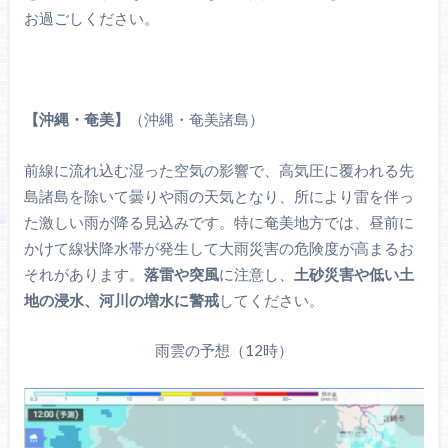
お過ごしください。
【沖縄・奄美】
（沖縄・奄美諸島）
前線に流れ込む湿った空気の影響で、高気圧に覆われる先
島諸島を除いて曇りや雨の天気となり、所により雷を伴っ
た激しい雨が降る見込みです。特に奄美地方では、昼前に
かけて線状降水帯が発生して大雨災害の危険度が高まるお
それがあります。
落雷や突風
に注意し、
土砂災害や低い土
地の浸水、河川の増水
に警戒
してください。
雨雲の予想（12時）