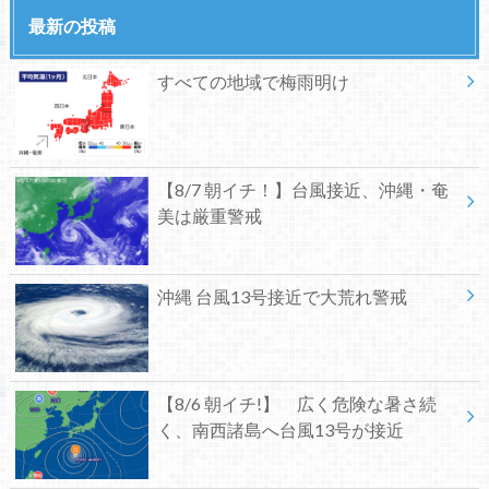
最新の投稿
すべての地域で梅雨明け
【8/7 朝イチ！】台風接近、沖縄・奄
美は厳重警戒
沖縄 台風13号接近で大荒れ警戒
【8/6 朝イチ!】 広く危険な暑さ続
く、南西諸島へ台風13号が接近