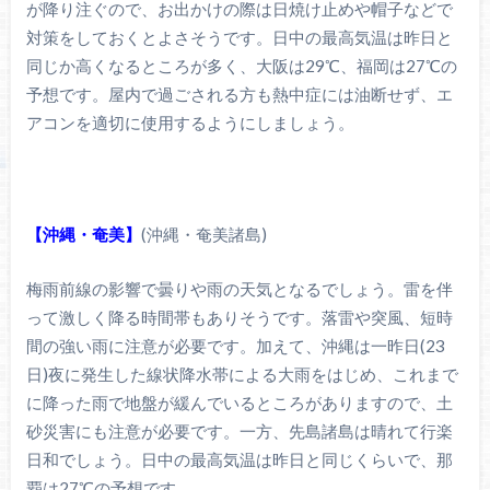
が降り注ぐので、お出かけの際は日焼け止めや帽子などで
対策をしておくとよさそうです。日中の最高気温は昨日と
同じか高くなるところが多く、大阪は29℃、福岡は27℃の
予想です。屋内で過ごされる方も熱中症には油断せず、エ
アコンを適切に使用するようにしましょう。
【沖縄・奄美】
(沖縄・奄美諸島)
梅雨前線の影響で曇りや雨の天気となるでしょう。雷を伴
って激しく降る時間帯もありそうです。落雷や突風、短時
間の強い雨に注意が必要です。加えて、沖縄は一昨日(23
日)夜に発生した線状降水帯による大雨をはじめ、これまで
に降った雨で地盤が緩んでいるところがありますので、土
砂災害にも注意が必要です。一方、先島諸島は晴れて行楽
日和でしょう。日中の最高気温は昨日と同じくらいで、那
覇は27℃の予想です。