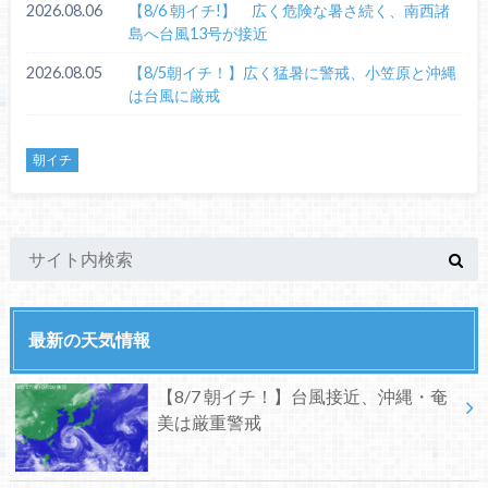
2026.08.06
【8/6 朝イチ!】 広く危険な暑さ続く、南西諸
島へ台風13号が接近
2026.08.05
【8/5朝イチ！】広く猛暑に警戒、小笠原と沖縄
は台風に厳戒
朝イチ
最新の天気情報
【8/7 朝イチ！】台風接近、沖縄・奄
美は厳重警戒