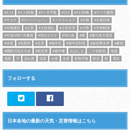
#3.11
#3.11特集
#3ヶ月予報
#311
#311特集
#ゲリラ豪雨
#サカナ
#スーパームーン
#ノロウイルス
#台風
#台風対策
#台風接近
#土星
#土砂崩れ
#土砂災害
#大雨
#天体観測
#平成30年7月豪雨
#旬のサカナ
#旬の魚
#暦
#東日本大震災
#水害
#流星群
#災害
#熱中症
#熱中症対策
#線状降水帯
#豪雨
#隅田川花火大会
#雨災害
#食中毒
おはしも
二十四節気
地震
惑星
月
流れ星
流星
火星
金星
長期予報
防災
雨
震災
フォローする
日本各地の最新の天気・災害情報はこちら