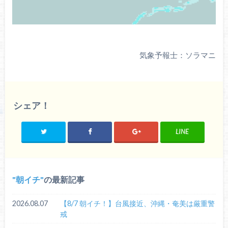
気象予報士：ソラマニ
シェア！
LINE
朝イチ
の最新記事
2026.08.07
【8/7 朝イチ！】台風接近、沖縄・奄美は厳重警
戒