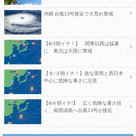
沖縄 台風13号接近で大荒れ警戒
【8/1朝イチ！】 関東以西は猛暑
に 東北は大雨に警戒
【８/３朝イチ！】急な雷雨と西日本
中心に危険な暑さに注意
【8/6 朝イチ!】 広く危険な暑さ続
く、南西諸島へ台風13号が接近