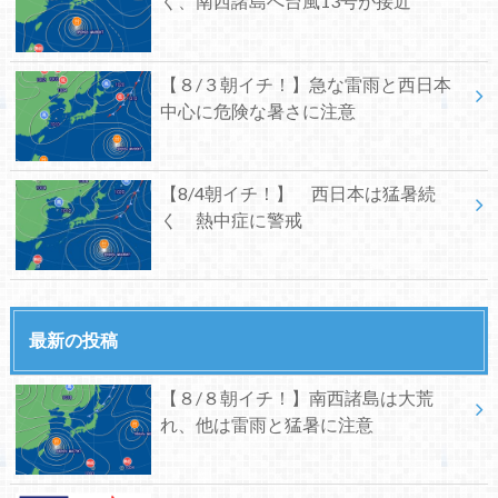
く、南西諸島へ台風13号が接近
【８/３朝イチ！】急な雷雨と西日本
中心に危険な暑さに注意
【8/4朝イチ！】 西日本は猛暑続
く 熱中症に警戒
最新の投稿
【８/８朝イチ！】南西諸島は大荒
れ、他は雷雨と猛暑に注意