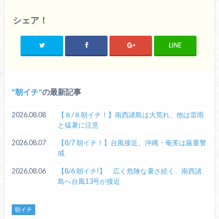
シェア！
LINE
朝イチ
の最新記事
2026.08.08
【８/８朝イチ！】南西諸島は大荒れ、他は雷雨
と猛暑に注意
2026.08.07
【8/7 朝イチ！】台風接近、沖縄・奄美は厳重警
戒
2026.08.06
【8/6 朝イチ!】 広く危険な暑さ続く、南西諸
島へ台風13号が接近
朝イチ