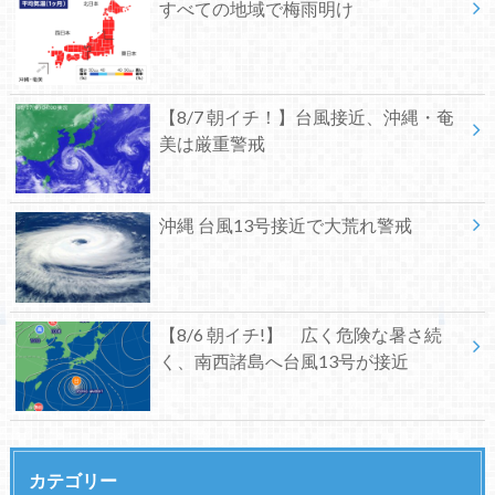
すべての地域で梅雨明け
【8/7 朝イチ！】台風接近、沖縄・奄
美は厳重警戒
沖縄 台風13号接近で大荒れ警戒
【8/6 朝イチ!】 広く危険な暑さ続
く、南西諸島へ台風13号が接近
カテゴリー