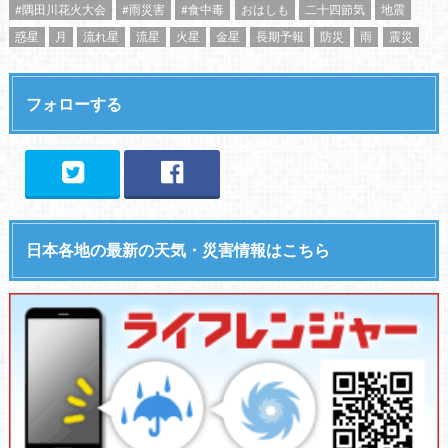
#隅田川花火大会
#雨災害
#食中毒
おはしも
二十四節気
地震
惑星
月
流れ星
流星
火星
金星
長期予報
防災
雨
震災
フォローする
日本各地の最新の天気・災害情報はこちら