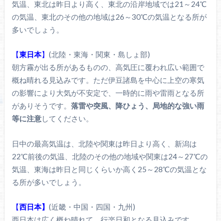
気温、東北は昨日より高く、東北の沿岸地域では21～24℃
の気温、東北のその他の地域は26～30℃の気温となる所が
多いでしょう。
【
東日本
】
(北陸・東海・関東・島しょ部)
朝方霧が出る所があるものの、高気圧に覆われ広い範囲で
概ね晴れる見込みです。ただ伊豆諸島を中心に上空の寒気
の影響により大気が不安定で、一時的に雨や雷雨となる所
がありそうです。
落雷や突風、降ひょう、局地的な強い雨
等に注意
してください。
日中の最高気温は、北陸や関東は昨日より高く、新潟は
22℃前後の気温、北陸のその他の地域や関東は24～27℃の
気温、東海は昨日と同じくらいか高く25～28℃の気温とな
る所が多いでしょう。
【
西日本】
(近畿・中国・四国・九州)
西日本は広く概ね晴れて、行楽日和となる見込みです。