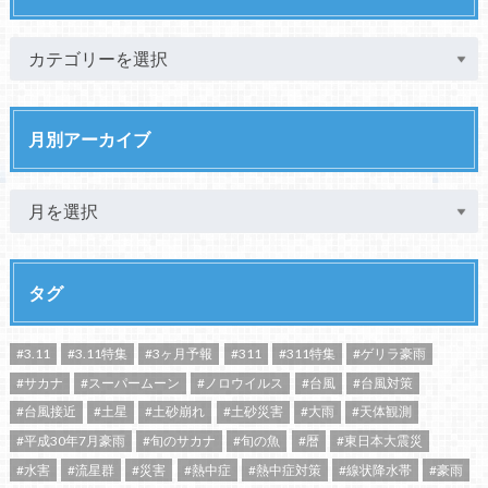
月別アーカイブ
タグ
#3.11
#3.11特集
#3ヶ月予報
#311
#311特集
#ゲリラ豪雨
#サカナ
#スーパームーン
#ノロウイルス
#台風
#台風対策
#台風接近
#土星
#土砂崩れ
#土砂災害
#大雨
#天体観測
#平成30年7月豪雨
#旬のサカナ
#旬の魚
#暦
#東日本大震災
#水害
#流星群
#災害
#熱中症
#熱中症対策
#線状降水帯
#豪雨