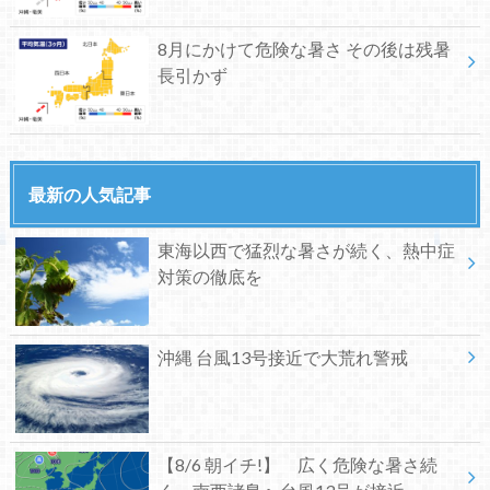
8月にかけて危険な暑さ その後は残暑
長引かず
最新の人気記事
東海以西で猛烈な暑さが続く、熱中症
対策の徹底を
沖縄 台風13号接近で大荒れ警戒
【8/6 朝イチ!】 広く危険な暑さ続