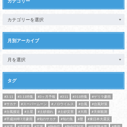
カテゴリー
月別アーカイブ
タグ
#3.11
#3.11特集
#3ヶ月予報
#311
#311特集
#ゲリラ豪雨
#サカナ
#スーパームーン
#ノロウイルス
#台風
#台風対策
#台風接近
#土星
#土砂崩れ
#土砂災害
#大雨
#天体観測
#平成30年7月豪雨
#旬のサカナ
#旬の魚
#暦
#東日本大震災
#水害
#流星群
#災害
#熱中症
#熱中症対策
#線状降水帯
#豪雨