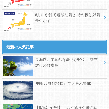
8月にかけて危険な暑さ その後は残暑
長引かず
最新の人気記事
東海以西で猛烈な暑さが続く、熱中症
対策の徹底を
沖縄 台風13号接近で大荒れ警戒
【8/6 朝イチ!】 広く危険な暑さ続