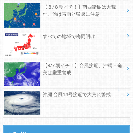
【８/８朝イチ！】南西諸島は大荒
れ、他は雷雨と猛暑に注意
すべての地域で梅雨明け
【8/7 朝イチ！】台風接近、沖縄・奄
美は厳重警戒
沖縄 台風13号接近で大荒れ警戒