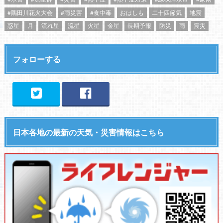
#隅田川花火大会
#雨災害
#食中毒
おはしも
二十四節気
地震
惑星
月
流れ星
流星
火星
金星
長期予報
防災
雨
震災
フォローする
日本各地の最新の天気・災害情報はこちら