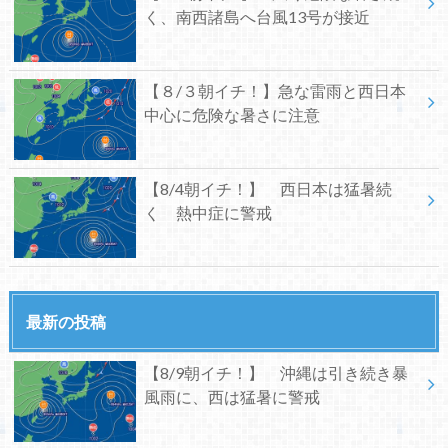
く、南西諸島へ台風13号が接近
【８/３朝イチ！】急な雷雨と西日本
中心に危険な暑さに注意
【8/4朝イチ！】 西日本は猛暑続
く 熱中症に警戒
最新の投稿
【8/9朝イチ！】 沖縄は引き続き暴
風雨に、西は猛暑に警戒