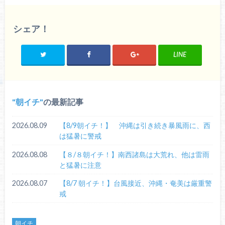
シェア！
LINE
朝イチ
の最新記事
2026.08.09
【8/9朝イチ！】 沖縄は引き続き暴風雨に、西
は猛暑に警戒
2026.08.08
【８/８朝イチ！】南西諸島は大荒れ、他は雷雨
と猛暑に注意
2026.08.07
【8/7 朝イチ！】台風接近、沖縄・奄美は厳重警
戒
朝イチ