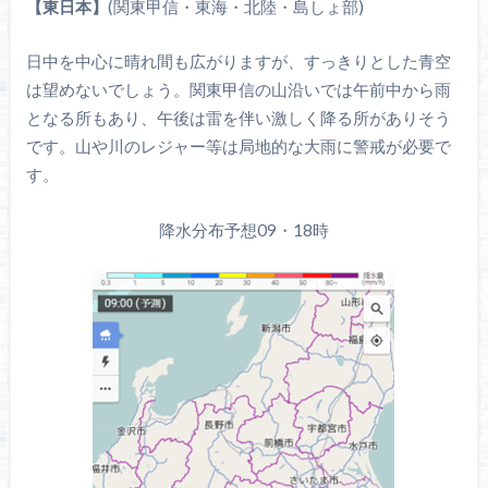
【東日本】
(関東甲信・東海・北陸・島しょ部)
日中を中心に晴れ間も広がりますが、すっきりとした青空
は望めないでしょう。関東甲信の山沿いでは午前中から雨
となる所もあり、午後は雷を伴い激しく降る所がありそう
です。山や川のレジャー等は局地的な大雨に警戒が必要で
す。
降水分布予想09・18時