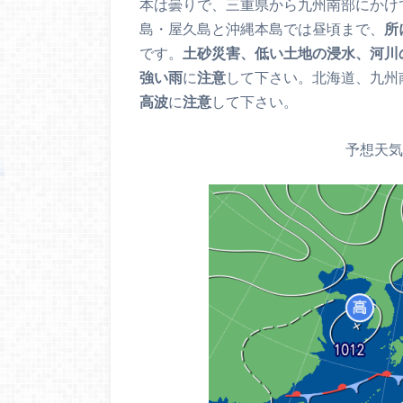
本は曇りで、三重県から九州南部にかけ
島・屋久島と沖縄本島では昼頃まで、
所
です。
土砂災害、低い土地の浸水、河川
強い雨
に
注意
して下さい。北海道、九州
高波
に
注意
して下さい。
予想天気