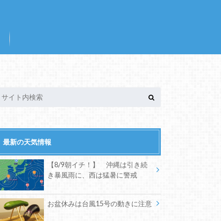
最新の天気情報
【8/9朝イチ！】 沖縄は引き続
き暴風雨に、西は猛暑に警戒
お盆休みは台風15号の動きに注意