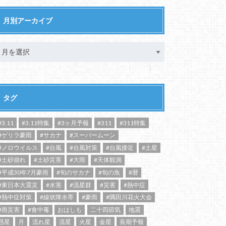
月別アーカイブ
タグ
#3.11
#3.11特集
#3ヶ月予報
#311
#311特集
#ゲリラ豪雨
#サカナ
#スーパームーン
#ノロウイルス
#台風
#台風対策
#台風接近
#土星
#土砂崩れ
#土砂災害
#大雨
#天体観測
#平成30年7月豪雨
#旬のサカナ
#旬の魚
#暦
#東日本大震災
#水害
#流星群
#災害
#熱中症
#熱中症対策
#線状降水帯
#豪雨
#隅田川花火大会
#雨災害
#食中毒
おはしも
二十四節気
地震
惑星
月
流れ星
流星
火星
金星
長期予報