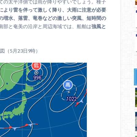
ての太平洋側では雨が降りやすいでしょう。種子
により雷を伴って激しく降り、大雨に注意が必要
の増水、落雷、竜巻などの激しい突風、短時間の
南部と奄美の沿岸と周辺海域では、船舶は
強風と
図（5月23日9時）