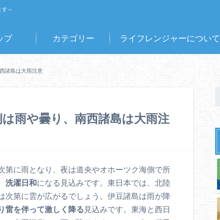
ます～
ップ
カテゴリー
ライフレンジャーについて
南西諸島は大雨注意
洋側は雨や曇り、南西諸島は大雨注
次第に雨となり、夜は道央やオホーツク海側で所
、
洗濯日和
になる見込みです。東日本では、北陸
は次第に雲が広がるでしょう。伊豆諸島は雨が降
り雷を伴って激しく降る
見込みです。東海と西日