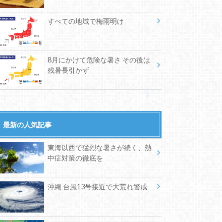
すべての地域で梅雨明け
8月にかけて危険な暑さ その後は
残暑長引かず
最新の人気記事
東海以西で猛烈な暑さが続く、熱
中症対策の徹底を
沖縄 台風13号接近で大荒れ警戒