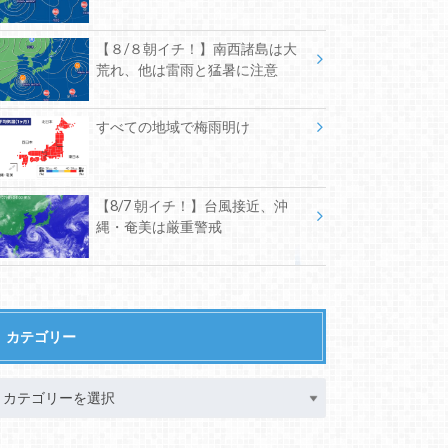
【８/８朝イチ！】南西諸島は大
荒れ、他は雷雨と猛暑に注意
すべての地域で梅雨明け
【8/7 朝イチ！】台風接近、沖
縄・奄美は厳重警戒
カテゴリー