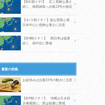
【8/6 朝イチ!】 広く危険な暑さ
続く、南西諸島へ台風13号が接近
【８/３朝イチ！】急な雷雨と西
日本中心に危険な暑さに注意
【8/4朝イチ！】 西日本は猛暑
続く 熱中症に警戒
最新の投稿
お盆休みは台風15号の動きに注意
【8/9朝イチ！】 沖縄は引き続
き暴風雨に、西は猛暑に警戒