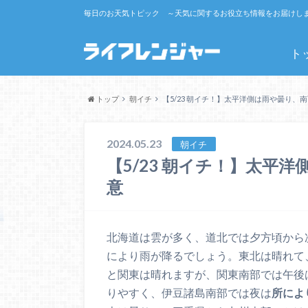
毎日のお天気トピック ～天気に関するお役立ち情報をお届けし
ト
トップ
朝イチ
【5/23 朝イチ！】太平洋側は雨や曇り、
2024.05.23
朝イチ
【5/23 朝イチ！】太平
意
北海道は雲が多く、道北では夕方頃から
により雨が降るでしょう。東北は晴れて
と関東は晴れますが、関東南部では午後
りやすく、伊豆諸島南部では夜は
所によ