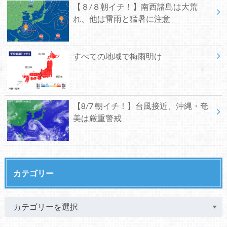
【８/８朝イチ！】南西諸島は大荒
れ、他は雷雨と猛暑に注意
すべての地域で梅雨明け
【8/7 朝イチ！】台風接近、沖縄・奄
美は厳重警戒
カテゴリー