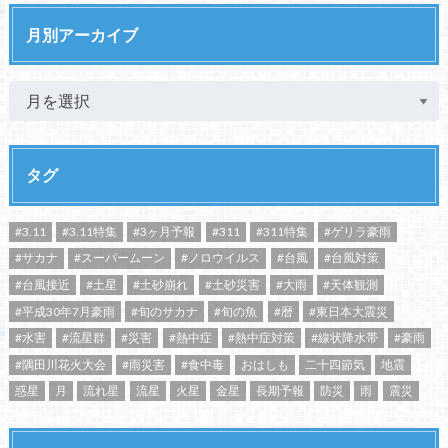
月別アーカイブ
タグ
#3.11
#3.11特集
#3ヶ月予報
#311
#311特集
#ゲリラ豪雨
#サカナ
#スーパームーン
#ノロウイルス
#台風
#台風対策
#台風接近
#土星
#土砂崩れ
#土砂災害
#大雨
#天体観測
#平成30年7月豪雨
#旬のサカナ
#旬の魚
#暦
#東日本大震災
#水害
#流星群
#災害
#熱中症
#熱中症対策
#線状降水帯
#豪雨
#隅田川花火大会
#雨災害
#食中毒
おはしも
二十四節気
地震
惑星
月
流れ星
流星
火星
金星
長期予報
防災
雨
震災