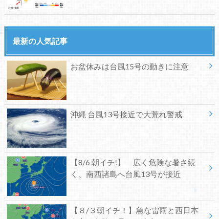
最新の人気記事
お盆休みは台風15号の動きに注意
沖縄 台風13号接近で大荒れ警戒
【8/6 朝イチ!】 広く危険な暑さ続
く、南西諸島へ台風13号が接近
【８/３朝イチ！】急な雷雨と西日本