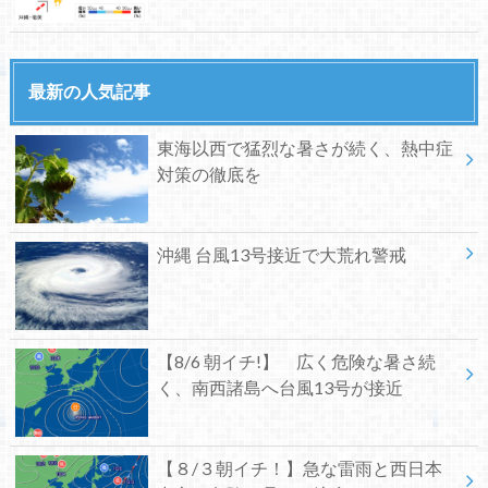
最新の人気記事
東海以西で猛烈な暑さが続く、熱中症
対策の徹底を
沖縄 台風13号接近で大荒れ警戒
【8/6 朝イチ!】 広く危険な暑さ続
く、南西諸島へ台風13号が接近
【８/３朝イチ！】急な雷雨と西日本