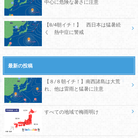
中心に危険な暑さに注意
【8/4朝イチ！】 西日本は猛暑続
く 熱中症に警戒
最新の投稿
【８/８朝イチ！】南西諸島は大荒
れ、他は雷雨と猛暑に注意
すべての地域で梅雨明け