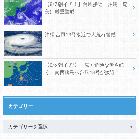
【8/7 朝イチ！】台風接近、沖縄・奄
美は厳重警戒
沖縄 台風13号接近で大荒れ警戒
【8/6 朝イチ!】 広く危険な暑さ続
く、南西諸島へ台風13号が接近
カテゴリー