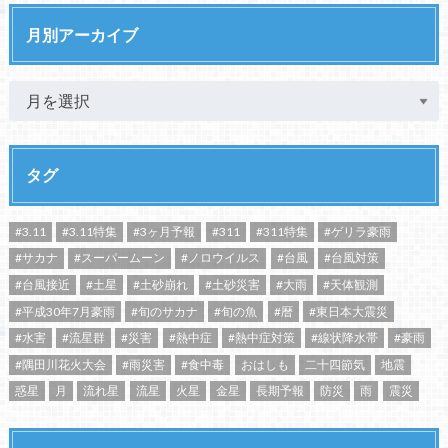
月別アーカイブ
タグ
#3.11
#3.11特集
#3ヶ月予報
#311
#311特集
#ゲリラ豪雨
#サカナ
#スーパームーン
#ノロウイルス
#台風
#台風対策
#台風接近
#土星
#土砂崩れ
#土砂災害
#大雨
#天体観測
#平成30年7月豪雨
#旬のサカナ
#旬の魚
#暦
#東日本大震災
#水害
#流星群
#災害
#熱中症
#熱中症対策
#線状降水帯
#豪雨
#隅田川花火大会
#雨災害
#食中毒
おはしも
二十四節気
地震
惑星
月
流れ星
流星
火星
金星
長期予報
防災
雨
震災