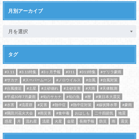
月別アーカイブ
タグ
#3.11
#3.11特集
#3ヶ月予報
#311
#311特集
#ゲリラ豪雨
#サカナ
#スーパームーン
#ノロウイルス
#台風
#台風対策
#台風接近
#土星
#土砂崩れ
#土砂災害
#大雨
#天体観測
#平成30年7月豪雨
#旬のサカナ
#旬の魚
#暦
#東日本大震災
#水害
#流星群
#災害
#熱中症
#熱中症対策
#線状降水帯
#豪雨
#隅田川花火大会
#雨災害
#食中毒
おはしも
二十四節気
地震
惑星
月
流れ星
流星
火星
金星
長期予報
防災
雨
震災