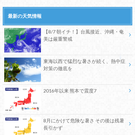
最新の天気情報
【8/7 朝イチ！】台風接近、沖縄・奄
美は厳重警戒
東海以西で猛烈な暑さが続く、熱中症
対策の徹底を
2016年以来 熊本で震度7
8月にかけて危険な暑さ その後は残暑
長引かず