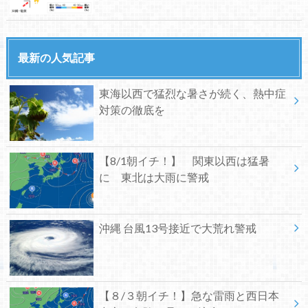
最新の人気記事
東海以西で猛烈な暑さが続く、熱中症
対策の徹底を
【8/1朝イチ！】 関東以西は猛暑
に 東北は大雨に警戒
沖縄 台風13号接近で大荒れ警戒
【８/３朝イチ！】急な雷雨と西日本