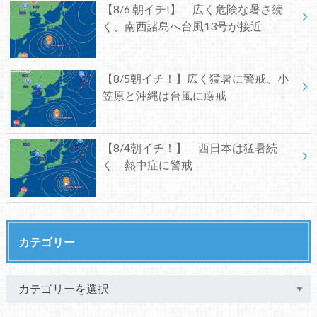
【8/6 朝イチ!】 広く危険な暑さ続
く、南西諸島へ台風13号が接近
【8/5朝イチ！】広く猛暑に警戒、小
笠原と沖縄は台風に厳戒
【8/4朝イチ！】 西日本は猛暑続
く 熱中症に警戒
カテゴリー