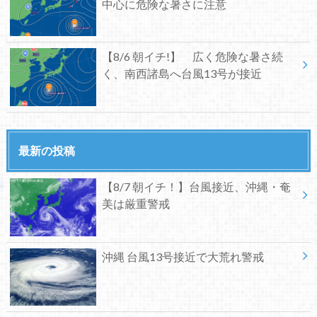
中心に危険な暑さに注意
【8/6 朝イチ!】 広く危険な暑さ続
く、南西諸島へ台風13号が接近
最新の投稿
【8/7 朝イチ！】台風接近、沖縄・奄
美は厳重警戒
沖縄 台風13号接近で大荒れ警戒