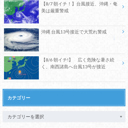
【8/7 朝イチ！】台風接近、沖縄・奄
美は厳重警戒
沖縄 台風13号接近で大荒れ警戒
【8/6 朝イチ!】 広く危険な暑さ続
く、南西諸島へ台風13号が接近
カテゴリー