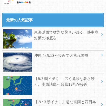
最新の人気記事
東海以西で猛烈な暑さが続く、熱中症
対策の徹底を
沖縄 台風13号接近で大荒れ警戒
【8/6 朝イチ!】 広く危険な暑さ続
く、南西諸島へ台風13号が接近
【８/３朝イチ！】急な雷雨と西日本