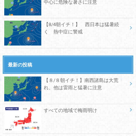
中心に危険な暑さに注意
【8/4朝イチ！】 西日本は猛暑続
く 熱中症に警戒
最新の投稿
【８/８朝イチ！】南西諸島は大荒
れ、他は雷雨と猛暑に注意
すべての地域で梅雨明け