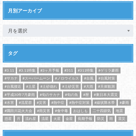
月別アーカイブ
タグ
#3.11
#3.11特集
#3ヶ月予報
#311
#311特集
#ゲリラ豪雨
#サカナ
#スーパームーン
#ノロウイルス
#台風
#台風対策
#台風接近
#土星
#土砂崩れ
#土砂災害
#大雨
#天体観測
#平成30年7月豪雨
#旬のサカナ
#旬の魚
#暦
#東日本大震災
#水害
#流星群
#災害
#熱中症
#熱中症対策
#線状降水帯
#豪雨
#隅田川花火大会
#雨災害
#食中毒
おはしも
二十四節気
地震
惑星
月
流れ星
流星
火星
金星
長期予報
防災
雨
震災