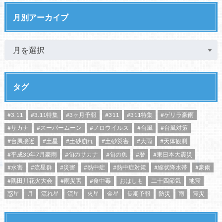
月別アーカイブ
タグ
#3.11
#3.11特集
#3ヶ月予報
#311
#311特集
#ゲリラ豪雨
#サカナ
#スーパームーン
#ノロウイルス
#台風
#台風対策
#台風接近
#土星
#土砂崩れ
#土砂災害
#大雨
#天体観測
#平成30年7月豪雨
#旬のサカナ
#旬の魚
#暦
#東日本大震災
#水害
#流星群
#災害
#熱中症
#熱中症対策
#線状降水帯
#豪雨
#隅田川花火大会
#雨災害
#食中毒
おはしも
二十四節気
地震
惑星
月
流れ星
流星
火星
金星
長期予報
防災
雨
震災