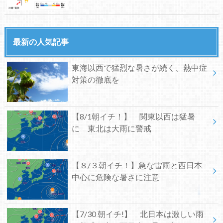
最新の人気記事
東海以西で猛烈な暑さが続く、熱中症
対策の徹底を
【8/1朝イチ！】 関東以西は猛暑
に 東北は大雨に警戒
【８/３朝イチ！】急な雷雨と西日本
中心に危険な暑さに注意
【7/30 朝イチ!】 北日本は激しい雨