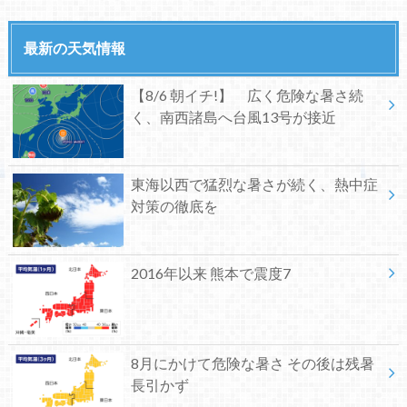
最新の天気情報
【8/6 朝イチ!】 広く危険な暑さ続
く、南西諸島へ台風13号が接近
東海以西で猛烈な暑さが続く、熱中症
対策の徹底を
2016年以来 熊本で震度7
8月にかけて危険な暑さ その後は残暑
長引かず