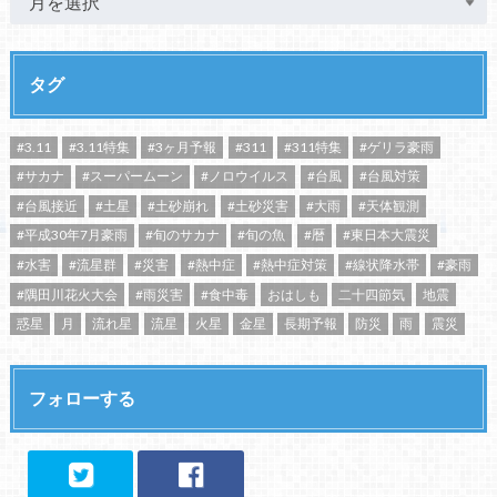
タグ
#3.11
#3.11特集
#3ヶ月予報
#311
#311特集
#ゲリラ豪雨
#サカナ
#スーパームーン
#ノロウイルス
#台風
#台風対策
#台風接近
#土星
#土砂崩れ
#土砂災害
#大雨
#天体観測
#平成30年7月豪雨
#旬のサカナ
#旬の魚
#暦
#東日本大震災
#水害
#流星群
#災害
#熱中症
#熱中症対策
#線状降水帯
#豪雨
#隅田川花火大会
#雨災害
#食中毒
おはしも
二十四節気
地震
惑星
月
流れ星
流星
火星
金星
長期予報
防災
雨
震災
フォローする