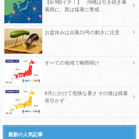
【8/9朝イチ！】 沖縄は引き続き暴
風雨に、西は猛暑に警戒
お盆休みは台風15号の動きに注意
すべての地域で梅雨明け
8月にかけて危険な暑さ その後は残暑
長引かず
最新の人気記事