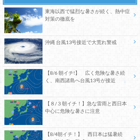
東海以西で猛烈な暑さが続く、熱中症
対策の徹底を
沖縄 台風13号接近で大荒れ警戒
【8/6 朝イチ!】 広く危険な暑さ続
く、南西諸島へ台風13号が接近
【８/３朝イチ！】急な雷雨と西日本
中心に危険な暑さに注意
【8/4朝イチ！】 西日本は猛暑続