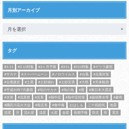
月別アーカイブ
タグ
#3.11
#3.11特集
#3ヶ月予報
#311
#311特集
#ゲリラ豪雨
#サカナ
#スーパームーン
#ノロウイルス
#台風
#台風対策
#台風接近
#土星
#土砂崩れ
#土砂災害
#大雨
#天体観測
#平成30年7月豪雨
#旬のサカナ
#旬の魚
#暦
#東日本大震災
#水害
#流星群
#災害
#熱中症
#熱中症対策
#線状降水帯
#豪雨
#隅田川花火大会
#雨災害
#食中毒
おはしも
二十四節気
地震
惑星
月
流れ星
流星
火星
金星
長期予報
防災
雨
震災