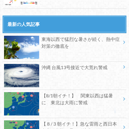
最新の人気記事
東海以西で猛烈な暑さが続く、熱中症
対策の徹底を
沖縄 台風13号接近で大荒れ警戒
【8/1朝イチ！】 関東以西は猛暑
に 東北は大雨に警戒
【８/３朝イチ！】急な雷雨と西日本