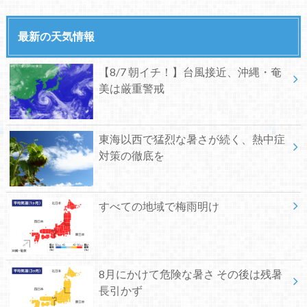
最新の天気情報
【8/7 朝イチ！】台風接近、沖縄・奄
美は厳重警戒
東海以西で猛烈な暑さが続く、熱中症
対策の徹底を
すべての地域で梅雨明け
8月にかけて危険な暑さ その後は残暑
長引かず