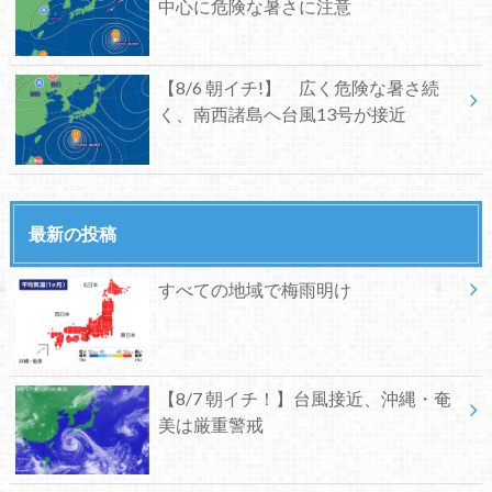
中心に危険な暑さに注意
【8/6 朝イチ!】 広く危険な暑さ続
く、南西諸島へ台風13号が接近
最新の投稿
すべての地域で梅雨明け
【8/7 朝イチ！】台風接近、沖縄・奄
美は厳重警戒