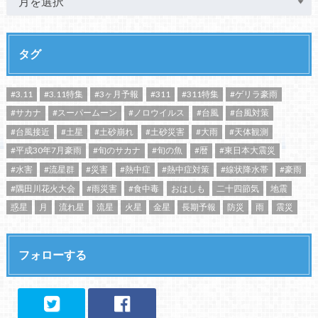
タグ
#3.11
#3.11特集
#3ヶ月予報
#311
#311特集
#ゲリラ豪雨
#サカナ
#スーパームーン
#ノロウイルス
#台風
#台風対策
#台風接近
#土星
#土砂崩れ
#土砂災害
#大雨
#天体観測
#平成30年7月豪雨
#旬のサカナ
#旬の魚
#暦
#東日本大震災
#水害
#流星群
#災害
#熱中症
#熱中症対策
#線状降水帯
#豪雨
#隅田川花火大会
#雨災害
#食中毒
おはしも
二十四節気
地震
惑星
月
流れ星
流星
火星
金星
長期予報
防災
雨
震災
フォローする