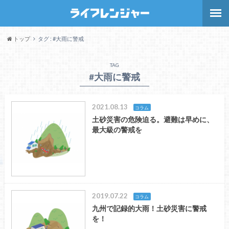
トップ
タグ : #大雨に警戒
TAG
#大雨に警戒
2021.08.13
コラム
土砂災害の危険迫る。避難は早めに、
最大級の警戒を
2019.07.22
コラム
九州で記録的大雨！土砂災害に警戒
を！