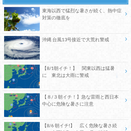
東海以西で猛烈な暑さが続く、熱中症
対策の徹底を
沖縄 台風13号接近で大荒れ警戒
【8/1朝イチ！】 関東以西は猛暑
に 東北は大雨に警戒
【８/３朝イチ！】急な雷雨と西日本
中心に危険な暑さに注意
【8/6 朝イチ!】 広く危険な暑さ続