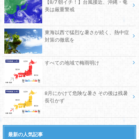
【8/7 朝イチ！】台風接近、沖縄・奄
美は厳重警戒
東海以西で猛烈な暑さが続く、熱中症
対策の徹底を
すべての地域で梅雨明け
8月にかけて危険な暑さ その後は残暑
長引かず
最新の人気記事