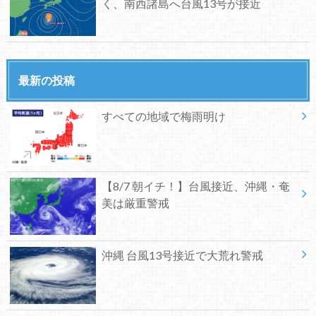
く、南西諸島へ台風13号が接近
最新の投稿
すべての地域で梅雨明け
【8/7 朝イチ！】台風接近、沖縄・奄
美は厳重警戒
沖縄 台風13号接近で大荒れ警戒