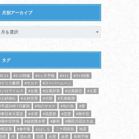
月別アーカイブ
タグ
#3.11
#3.11特集
#3ヶ月予報
#311
#311特集
#ゲリラ豪雨
#サカナ
#スーパームーン
#ノロウイルス
#台風
#台風対策
#台風接近
#土星
#土砂崩れ
#土砂災害
#大雨
#天体観測
#平成30年7月豪雨
#旬のサカナ
#旬の魚
#暦
#東日本大震災
#水害
#流星群
#災害
#熱中症
#熱中症対策
#線状降水帯
#豪雨
#隅田川花火大会
#雨災害
#食中毒
おはしも
二十四節気
地震
惑星
月
流れ星
流星
火星
金星
長期予報