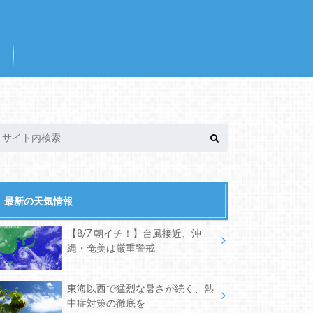
最新の天気情報
【8/7 朝イチ！】台風接近、沖
縄・奄美は厳重警戒
東海以西で猛烈な暑さが続く、熱
中症対策の徹底を