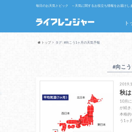
毎日のお天気トピック ～天気に関するお役立ち情報をお届けし
ト
トップ
タグ : #向こう1ヶ月の天気予報
#向こ
2019.1
秋は
10月
が続き
本格的
う1ヶ月