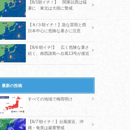
【8/1朝イチ！】 関東以西は猛
暑に 東北は大雨に警戒
【８/３朝イチ！】急な雷雨と西
日本中心に危険な暑さに注意
【8/6 朝イチ!】 広く危険な暑さ
続く、南西諸島へ台風13号が接近
最新の投稿
すべての地域で梅雨明け
【8/7 朝イチ！】台風接近、沖
縄・奄美は厳重警戒