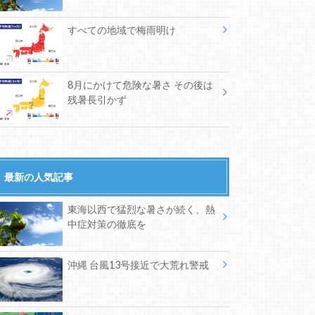
すべての地域で梅雨明け
8月にかけて危険な暑さ その後は
残暑長引かず
最新の人気記事
東海以西で猛烈な暑さが続く、熱
中症対策の徹底を
沖縄 台風13号接近で大荒れ警戒