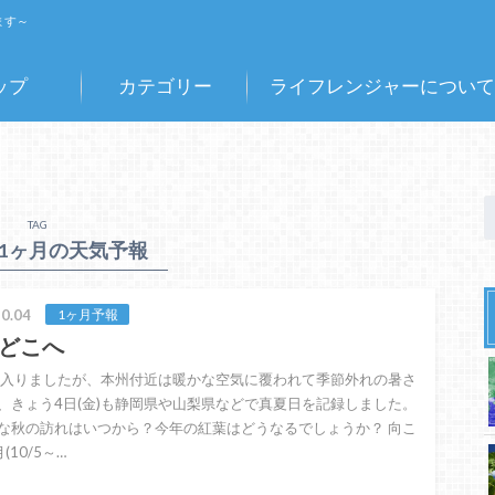
ます～
ップ
カテゴリー
ライフレンジャーについて
TAG
う1ヶ月の天気予報
0.04
1ヶ月予報
どこへ
に入りましたが、本州付近は暖かな空気に覆われて季節外れの暑さ
、きょう4日(金)も静岡県や山梨県などで真夏日を記録しました。
な秋の訪れはいつから？今年の紅葉はどうなるでしょうか？ 向こ
(10/5～…