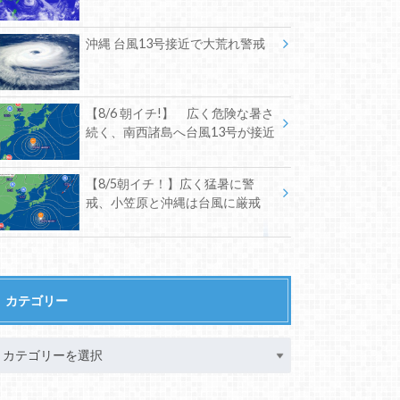
沖縄 台風13号接近で大荒れ警戒
【8/6 朝イチ!】 広く危険な暑さ
続く、南西諸島へ台風13号が接近
【8/5朝イチ！】広く猛暑に警
戒、小笠原と沖縄は台風に厳戒
カテゴリー