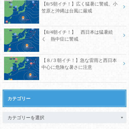
【8/5朝イチ！】広く猛暑に警戒、小
笠原と沖縄は台風に厳戒
【8/4朝イチ！】 西日本は猛暑続
く 熱中症に警戒
【８/３朝イチ！】急な雷雨と西日本
中心に危険な暑さに注意
カテゴリー