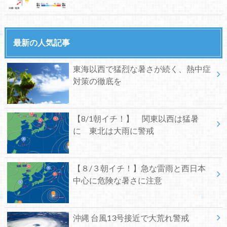
最新の人気記事
東海以西で猛烈な暑さが続く、熱中症
対策の徹底を
【8/1朝イチ！】 関東以西は猛暑
に 東北は大雨に警戒
【８/３朝イチ！】急な雷雨と西日本
中心に危険な暑さに注意
沖縄 台風13号接近で大荒れ警戒