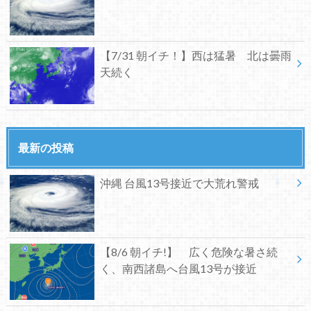
【7/31 朝イチ！】西は猛暑 北は曇雨
天続く
最新の投稿
沖縄 台風13号接近で大荒れ警戒
【8/6 朝イチ!】 広く危険な暑さ続
く、南西諸島へ台風13号が接近