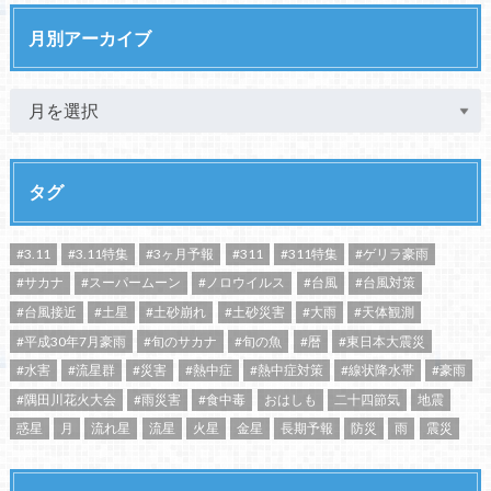
月別アーカイブ
タグ
#3.11
#3.11特集
#3ヶ月予報
#311
#311特集
#ゲリラ豪雨
#サカナ
#スーパームーン
#ノロウイルス
#台風
#台風対策
#台風接近
#土星
#土砂崩れ
#土砂災害
#大雨
#天体観測
#平成30年7月豪雨
#旬のサカナ
#旬の魚
#暦
#東日本大震災
#水害
#流星群
#災害
#熱中症
#熱中症対策
#線状降水帯
#豪雨
#隅田川花火大会
#雨災害
#食中毒
おはしも
二十四節気
地震
惑星
月
流れ星
流星
火星
金星
長期予報
防災
雨
震災