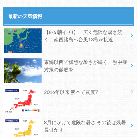
最新の天気情報
【8/6 朝イチ!】 広く危険な暑さ続
く、南西諸島へ台風13号が接近
東海以西で猛烈な暑さが続く、熱中症
対策の徹底を
2016年以来 熊本で震度7
8月にかけて危険な暑さ その後は残暑
長引かず