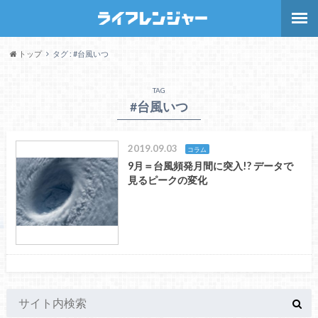
トップ
タグ : #台風いつ
TAG
#台風いつ
2019.09.03
コラム
9月＝台風頻発月間に突入!? データで
見るピークの変化