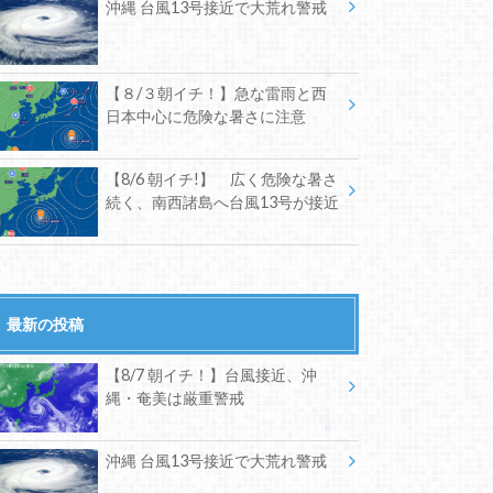
沖縄 台風13号接近で大荒れ警戒
【８/３朝イチ！】急な雷雨と西
日本中心に危険な暑さに注意
【8/6 朝イチ!】 広く危険な暑さ
続く、南西諸島へ台風13号が接近
最新の投稿
【8/7 朝イチ！】台風接近、沖
縄・奄美は厳重警戒
沖縄 台風13号接近で大荒れ警戒