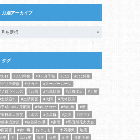
月別アーカイブ
タグ
#3.11
#3.11特集
#3ヶ月予報
#311
#311特集
#ゲリラ豪雨
#サカナ
#スーパームーン
#ノロウイルス
#台風
#台風対策
#台風接近
#土星
#土砂崩れ
#土砂災害
#大雨
#天体観測
#平成30年7月豪雨
#旬のサカナ
#旬の魚
#暦
#東日本大震災
#水害
#流星群
#災害
#熱中症
#熱中症対策
#線状降水帯
#豪雨
#隅田川花火大会
#雨災害
#食中毒
おはしも
二十四節気
地震
惑星
月
流れ星
流星
火星
金星
長期予報