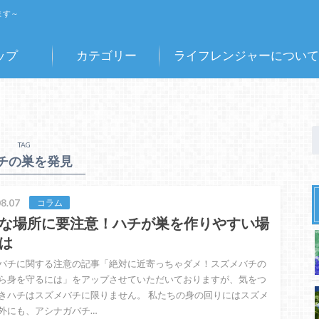
ます～
ップ
カテゴリー
ライフレンジャーについて
TAG
チの巣を発見
8.07
コラム
な場所に要注意！ハチが巣を作りやすい場
は
バチに関する注意の記事「絶対に近寄っちゃダメ！スズメバチの
ら身を守るには」をアップさせていただいておりますが、気をつ
きハチはスズメバチに限りません。 私たちの身の回りにはスズメ
外にも、アシナガバチ…