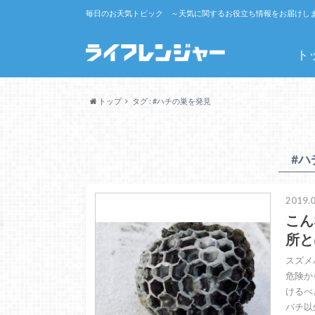
毎日のお天気トピック ～天気に関するお役立ち情報をお届けし
ト
トップ
タグ : #ハチの巣を発見
#ハ
2019.0
こん
所と
スズメ
危険か
けるべ
バチ以