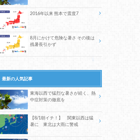
2016年以来 熊本で震度7
8月にかけて危険な暑さ その後は
残暑長引かず
最新の人気記事
東海以西で猛烈な暑さが続く、熱
中症対策の徹底を
【8/1朝イチ！】 関東以西は猛
暑に 東北は大雨に警戒