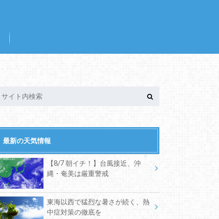
最新の天気情報
【8/7 朝イチ！】台風接近、沖
縄・奄美は厳重警戒
東海以西で猛烈な暑さが続く、熱
中症対策の徹底を