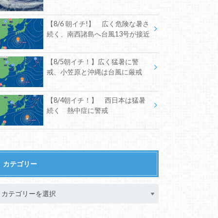
【8/6 朝イチ!】 広く危険な暑さ
続く、南西諸島へ台風13号が接近
【8/5朝イチ！】広く猛暑に警
戒、小笠原と沖縄は台風に厳戒
【8/4朝イチ！】 西日本は猛暑
続く 熱中症に警戒
カテゴリー